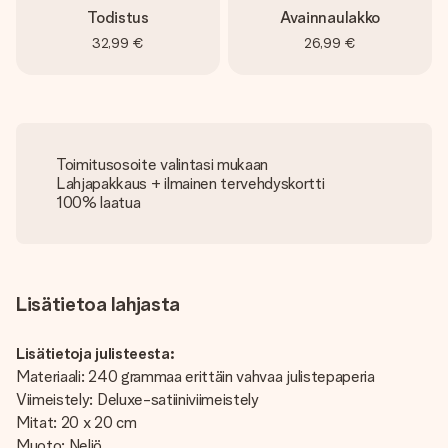
Todistus
Avainnaulakko
32,99 €
26,99 €
Toimitusosoite valintasi mukaan
Lahjapakkaus + ilmainen tervehdyskortti
100% laatua
Lisätietoa lahjasta
Lisätietoja julisteesta:
Materiaali: 240 grammaa erittäin vahvaa julistepaperia
Viimeistely: Deluxe-satiiniviimeistely
Mitat: 20 x 20 cm
Muoto: Neliö