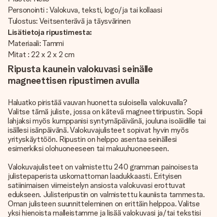
Personointi : Valokuva, teksti, logo/ja tai kollaasi
Tulostus: Veitsenterävä ja täysvärinen
Lisätietoja ripustimesta:
Materiaali: Tammi
Mitat : 22 x 2 x 2 cm
Ripusta kaunein valokuvasi seinälle
magneettisen ripustimen avulla
Haluatko piristää vauvan huonetta suloisella valokuvalla?
Valitse tämä juliste, jossa on kätevä magneettiripustin. Sopii
lahjaksi myös kumppanisi syntymäpäivänä, jouluna isoäidille tai
isällesi isänpäivänä. Valokuvajulisteet sopivat hyvin myös
yrityskäyttöön. Ripustin on helppo asentaa seinällesi
esimerkiksi olohuoneeseen tai makuuhuoneeseen.
Valokuvajulisteet on valmistettu 240 gramman painoisesta
julistepaperista uskomattoman laadukkaasti. Erityisen
satiinimaisen viimeistelyn ansiosta valokuvasi erottuvat
edukseen. Julisteripustin on valmistettu kauniista tammesta.
Oman julisteen suunnitteleminen on erittäin helppoa. Valitse
yksi hienoista malleistamme ja lisää valokuvasi ja/tai tekstisi