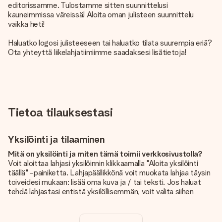
editorissamme. Tulostamme sitten suunnittelusi
kauneimmissa väreissä! Aloita oman julisteen suunnittelu
vaikka heti!
Haluatko logosi julisteeseen tai haluatko tilata suurempia eriä?
Ota yhteyttä liikelahjatiimiimme saadaksesi lisätietoja!
Tietoa tilauksestasi
Yksilöinti ja tilaaminen
Mitä on yksilöinti ja miten tämä toimii verkkosivustolla?
Voit aloittaa lahjasi yksilöinnin klikkaamalla "Aloita yksilöinti
täällä" -painiketta. Lahjapäällikkönä voit muokata lahjaa täysin
toiveidesi mukaan: lisää oma kuva ja / tai teksti. Jos haluat
tehdä lahjastasi entistä yksilöllisemmän, voit valita siihen
kauniin kuvioinnin.
Sisältyykö yksilöinti hintaan?