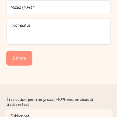
vaihtoehto tilauksesi kuuluu? Ota yhteyttä asiakaspalveluun.
Määrä (10+)
Maksu
Kuinka voin maksaa tilaukseni?
Tarjoamme seuraavat maksutavat: iDeal, Paypal, luottokortti,
Huomautus
lasku Klarna-palvelun kautta tai manuaalinen siirto. Jos
maksutapahtuma tapahtuu manuaalisesti, ota huomioon
lahjasi lähettämisestä ylimääräiset 3 päivää.
Saapunut lahja
Entä jos lahja ei ole täysin mieleeni?
Lähetä
Olemme syvästi pahoillamme, että lahjasi ei ole sinun mielesi
mukaan. Ota yhteyttä asiakaspalveluun, niin he ovat valmiit
auttamaan sinua löytämään sopivan ratkaisun.
Onko lasku lähetetty tilauksen mukana?
Tilauksen kanssa ei lähetetä laskua. Saat aina laskun
vahvistusviestissä ja voit aina löytää sen MySurprise-tilillesi.
Tämä tarkoittaa sitä, että lahja toimitetaan suoraan
Tilaa uutiskirjeemme ja saat -10% ensimmäisestä
vastaanottajalle, mikä tekee siitä todellisen yllätyksen!
tilauksestasi!