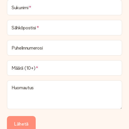
Voinko valita toimituspäivän?
Ei ole mahdollista valita tiettyä toimituspäivää.
Sukunimi
Mikä on toimitusaika ja milloin saan lahjani?
Toimitusaika löytyy lahjan tuotesivulta. Voit luottaa siihen,
Sähköpostisi
että operaattorimme toimittaa lahjasi tänä päivänä.
Mitä toimitusvaihtoehtoja voin valita?
Tällä hetkellä ei ole (vielä) mahdollista valita
Puhelinnumerosi
toimitusvaihtoehtoa. Halutessasi tilauksen lähetetään joko
paketti tai postilaatikon toimitus. Haluatko tietää, mikä
vaihtoehto tilauksesi kuuluu? Ota yhteyttä asiakaspalveluun.
Määrä (10+)
Maksu
Kuinka voin maksaa tilaukseni?
Tarjoamme seuraavat maksutavat: iDeal, Paypal, luottokortti,
Huomautus
lasku Klarna-palvelun kautta tai manuaalinen siirto. Jos
maksutapahtuma tapahtuu manuaalisesti, ota huomioon
lahjasi lähettämisestä ylimääräiset 3 päivää.
Saapunut lahja
Entä jos lahja ei ole täysin mieleeni?
Lähetä
Olemme syvästi pahoillamme, että lahjasi ei ole sinun mielesi