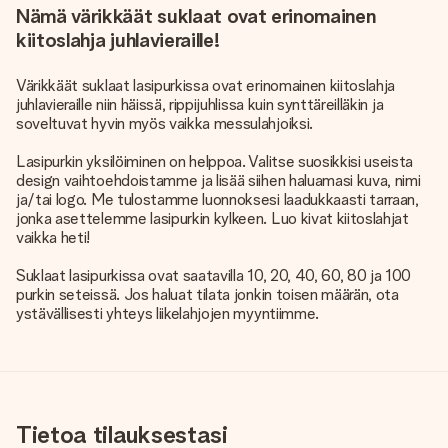
Nämä värikkäät suklaat ovat erinomainen
kiitoslahja juhlavieraille!
Värikkäät suklaat lasipurkissa ovat erinomainen kiitoslahja
juhlavieraille niin häissä, rippijuhlissa kuin synttäreilläkin ja
soveltuvat hyvin myös vaikka messulahjoiksi.
Lasipurkin yksilöiminen on helppoa. Valitse suosikkisi useista
design vaihtoehdoistamme ja lisää siihen haluamasi kuva, nimi
ja/tai logo. Me tulostamme luonnoksesi laadukkaasti tarraan,
jonka asettelemme lasipurkin kylkeen. Luo kivat kiitoslahjat
vaikka heti!
Suklaat lasipurkissa ovat saatavilla 10, 20, 40, 60, 80 ja 100
purkin seteissä. Jos haluat tilata jonkin toisen määrän, ota
ystävällisesti yhteys liikelahjojen myyntiimme.
Tietoa tilauksestasi