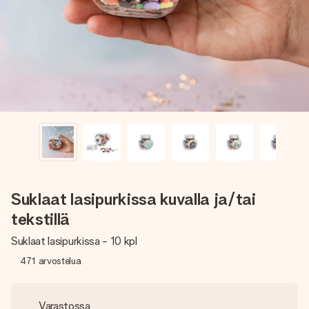
nopeammin kuin ehdit sanoa “yllätys!”
Suklaat lasipurkissa kuvalla ja/tai
tekstillä
Suklaat lasipurkissa - 10 kpl
471
arvostelua
Varastossa