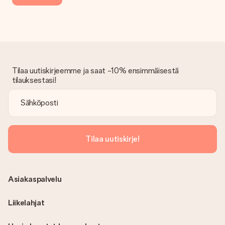
mukaan. Ota yhteyttä asiakaspalveluun, niin he ovat valmiit
auttamaan sinua löytämään sopivan ratkaisun.
Onko lasku lähetetty tilauksen mukana?
Tilauksen kanssa ei lähetetä laskua. Saat aina laskun
vahvistusviestissä ja voit aina löytää sen MySurprise-tilillesi.
Tämä tarkoittaa sitä, että lahja toimitetaan suoraan
Tilaa uutiskirjeemme ja saat -10% ensimmäisestä
vastaanottajalle, mikä tekee siitä todellisen yllätyksen!
tilauksestasi!
Tilaa uutiskirje!
Asiakaspalvelu
Liikelahjat