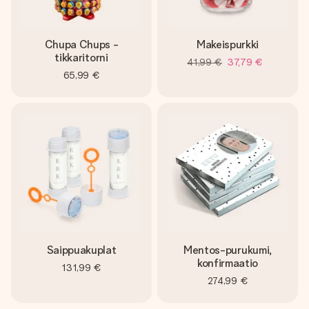
Chupa Chups -
Makeispurkki
tikkaritorni
41,99 €
37,79 €
65,99 €
Saippuakuplat
Mentos-purukumi,
konfirmaatio
131,99 €
274,99 €