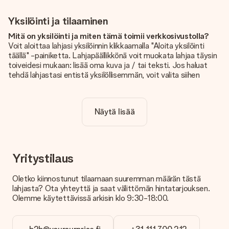
Yksilöinti ja tilaaminen
Mitä on yksilöinti ja miten tämä toimii verkkosivustolla?
Voit aloittaa lahjasi yksilöinnin klikkaamalla "Aloita yksilöinti
täällä" -painiketta. Lahjapäällikkönä voit muokata lahjaa täysin
toiveidesi mukaan: lisää oma kuva ja / tai teksti. Jos haluat
tehdä lahjastasi entistä yksilöllisemmän, voit valita siihen
kauniin kuvioinnin.
Sisältyykö yksilöinti hintaan?
Näytä lisää
Sivustolla näkyvä hinta sisältää lahjasi yksilöinnin. Hauskaa ja
helppoa!
Kuinka tiedän, onko kuvani tarpeeksi laadukas?
Haluamme varmistaa, että olet täysin tyytyväinen lahjaasi.
Yritystilaus
Siksi on tärkeää käyttää korkealaatuisia valokuvia. Jos olet
epävarma kuvan laadusta, ota yhteyttä
Oletko kiinnostunut tilaamaan suuremman määrän tästä
asiakaspalvelutiimiimme ja liitä valokuva tilaamasi lahjan
lahjasta? Ota yhteyttä ja saat välittömän hintatarjouksen.
mukana. He voivat sitten tarkistaa laadun puolestasi!
Olemme käytettävissä arkisin klo 9:30-18:00.
Mitä formaatteja voin ladata?
Voit ladata editoriin JPG- ja PNG-tiedostoja. Vai onko sinulla