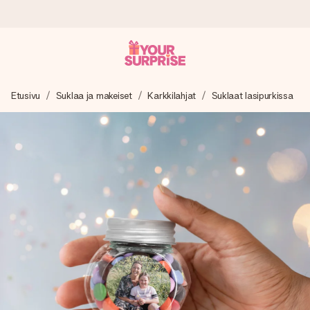
Tilaa tänään, lähetys 1 arkipäivässä
Etusivu
Suklaa ja makeiset
Karkkilahjat
Suklaat lasipurkissa
Valmistamme lahjasi huolella ja lähetämme sen hetkessä,
jotta voit antaa sen juuri oikeaan aikaan, kun sillä on eniten
merkitystä.
4,8 (+15 000 arvostelun perusteella)
Lahjamme inspiroivat. Asiakkaiden arvosana on 4,8 Google
Reviewsissä.
Ilmainen tervehdyskortti
Tilaa tänään – personoitu lahja valmistuu ja lähtee matkaan