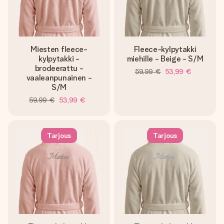
Miesten fleece-
Fleece-kylpytakki
kylpytakki -
miehille - Beige - S/M
brodeerattu -
59,99 €
53,99 €
vaaleanpunainen -
S/M
59,99 €
53,99 €
Tarjous
Tarjous