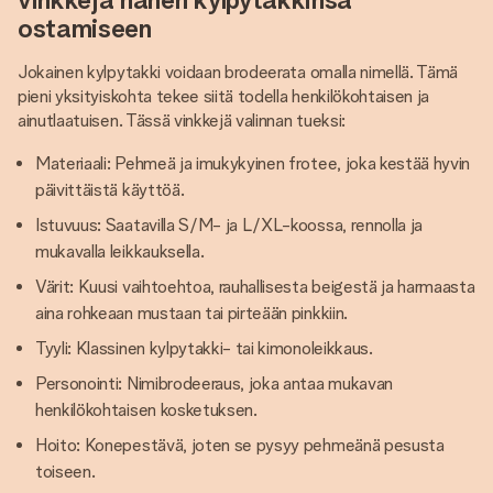
ostamiseen
Jokainen kylpytakki voidaan brodeerata omalla nimellä. Tämä
pieni yksityiskohta tekee siitä todella henkilökohtaisen ja
ainutlaatuisen. Tässä vinkkejä valinnan tueksi:
Materiaali: Pehmeä ja imukykyinen frotee, joka kestää hyvin
päivittäistä käyttöä.
Istuvuus: Saatavilla S/M- ja L/XL-koossa, rennolla ja
mukavalla leikkauksella.
Värit: Kuusi vaihtoehtoa, rauhallisesta beigestä ja harmaasta
aina rohkeaan mustaan tai pirteään pinkkiin.
Tyyli: Klassinen kylpytakki- tai kimonoleikkaus.
Personointi: Nimibrodeeraus, joka antaa mukavan
henkilökohtaisen kosketuksen.
Hoito: Konepestävä, joten se pysyy pehmeänä pesusta
toiseen.