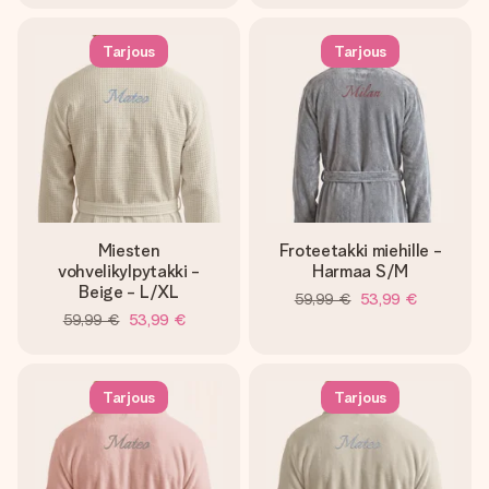
Tarjous
Tarjous
Miesten
Froteetakki miehille -
vohvelikylpytakki -
Harmaa S/M
Beige - L/XL
59,99 €
53,99 €
59,99 €
53,99 €
Tarjous
Tarjous