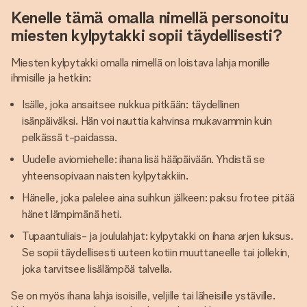
Kenelle tämä omalla nimellä personoitu
miesten kylpytakki sopii täydellisesti?
Miesten kylpytakki omalla nimellä on loistava lahja monille
ihmisille ja hetkiin:
Isälle, joka ansaitsee nukkua pitkään: täydellinen
isänpäiväksi. Hän voi nauttia kahvinsa mukavammin kuin
pelkässä t-paidassa.
Uudelle aviomiehelle: ihana lisä hääpäivään. Yhdistä se
yhteensopivaan naisten kylpytakkiin.
Hänelle, joka palelee aina suihkun jälkeen: paksu frotee pitää
hänet lämpimänä heti.
Tupaantuliais- ja joululahjat: kylpytakki on ihana arjen luksus.
Se sopii täydellisesti uuteen kotiin muuttaneelle tai jollekin,
joka tarvitsee lisälämpöä talvella.
Se on myös ihana lahja isoisille, veljille tai läheisille ystäville.