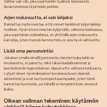
Valitse vain väri, joka sopii heidän tyyliinsä, klassisesta
laivastonsinisestä pirteään pinkkiin.
Arjen mukavuutta, ei vain lahjaksi
Kannattaa myös muistaa, että monet hankkivat kylpytakkeja
itselleen. Hyvin istuva miesten kylpytakki, valitussa kankaassa,
joka sopii hänen rutiineihinsa, on yhtä lailla arjen mukavuutta
kuin lahja, joten itsensä hemmottelu on aina hyvä vaihtoehto.
Lisää oma personointisi
Jokainen omalla nimellä personoitu miesten kylpytakki on
brodeerattu, ei painettu, mikä takaa laadukkaamman ja
kestävämmän lopputuloksen, riippumatta valitusta kankaasta.
Lyhyet nimet tai nimikirjaimet brodeerautuvat yleensä
siisteimmin ja ovat luettavimpia kauempaakin, joten tämä
kannattaa huomioida, jos hänellä on lempinimi koko nimensä
lisäksi.
Oikean valinnan tekeminen: käytännön
vinkkejä hänen kylpytakkinsa