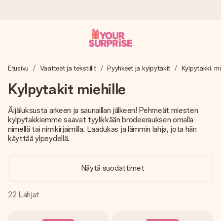
Tilaa tänään, lähetys 1 arkipäivässä
Etusivu
Vaatteet ja tekstiilit
Pyyhkeet ja kylpytakit
Kylpytakki, m
Valmistamme lahjasi huolella ja lähetämme sen hetkessä,
jotta voit antaa sen juuri oikeaan aikaan, kun sillä on eniten
Kylpytakit miehille
merkitystä.
Äijäluksusta arkeen ja saunaillan jälkeen! Pehmeät miesten
kylpytakkiemme saavat tyylikkään brodeerauksen omalla
nimellä tai nimikirjaimilla. Laadukas ja lämmin lahja, jota hän
4,8 (+15 000 arvostelun perusteella)
käyttää ylpeydellä.
Lahjamme inspiroivat. Asiakkaiden arvosana on 4,8 Google
Reviewsissä.
Näytä suodattimet
22
Lahjat
Ilmainen tervehdyskortti
Tilaa tänään – personoitu lahja valmistuu ja lähtee matkaan