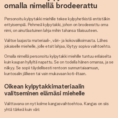
omalla nimellä brodeerattu
Personoitu kylpytakki miehille tekee kylpyhetkistä entistäkin
erityisempiä. Pehmeä kylpytakki, johon on brodeerattu oma
nimi, on ainutlaatuinen lahja mihin tahansa tilaisuuteen.
Valitse laajasta materiaali-, väri- ja kokovalikoimasta. Lähes
jokaiselle miehelle, jolle etsit lahjaa, löytyy sopiva vaihtoehto.
Omalla nimellä personoitu kylpytakki miehille tuntuu erilaiselta
kuin kaupan hyllyltä napattu. Se on todella hänen omansa, ja se
näkyy. Se sopii täydellisesti rentoon sunnuntaiaamuun,
kuntosalin jälkeen tai vain mukavaan koti-iltaan.
Oikean kylpytakkimateriaalin
valitseminen elämäsi miehelle
Valittavana on nyt kolme kangasvaihtoehtoa. Kangas on siis
yhtä tärkeä kuin väri: