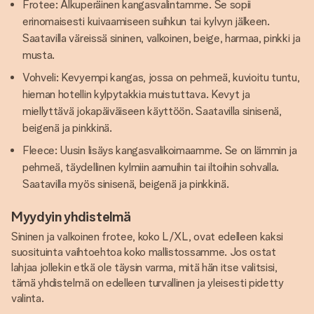
Frotee: Alkuperäinen kangasvalintamme. Se sopii
erinomaisesti kuivaamiseen suihkun tai kylvyn jälkeen.
Saatavilla väreissä sininen, valkoinen, beige, harmaa, pinkki ja
musta.
Vohveli: Kevyempi kangas, jossa on pehmeä, kuvioitu tuntu,
hieman hotellin kylpytakkia muistuttava. Kevyt ja
miellyttävä jokapäiväiseen käyttöön. Saatavilla sinisenä,
beigenä ja pinkkinä.
Fleece: Uusin lisäys kangasvalikoimaamme. Se on lämmin ja
pehmeä, täydellinen kylmiin aamuihin tai iltoihin sohvalla.
Saatavilla myös sinisenä, beigenä ja pinkkinä.
Myydyin yhdistelmä
Sininen ja valkoinen frotee, koko L/XL, ovat edelleen kaksi
suosituinta vaihtoehtoa koko mallistossamme. Jos ostat
lahjaa jollekin etkä ole täysin varma, mitä hän itse valitsisi,
tämä yhdistelmä on edelleen turvallinen ja yleisesti pidetty
valinta.