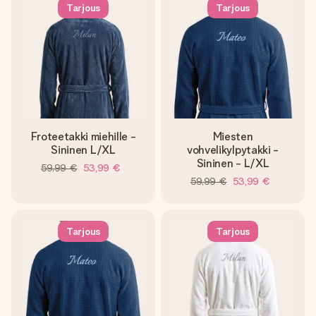
nopeammin kuin ehdit sanoa “yllätys!”
Tarjous
Tarjous
Froteetakki miehille -
Miesten
Sininen L/XL
vohvelikylpytakki -
Sininen - L/XL
59,99 €
53,99 €
59,99 €
53,99 €
Tarjous
Tarjous