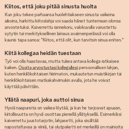
Kiitos, että joku pitää sinusta huolta
Kun joku tekee parhaansa huolehtiakseen sinusta vaikeina
aikoina, harkittu kiitoslahja voi saada hänet tuntemaan olonsa
arvostetuksi. Kaiverrettu rannekoru, valokuvalla varustettu
sytytin tai merkityksellinen lainaus avaimenperässä voi olla
kaunis tapa sanoa: "Kiitos, että olit, kun tarvitsin sinua eniten."
Kiitä kollegaa heidän tuestaan
Työ voi olla haastavaa, mutta tukea antava kollega ratkaisee
kaiken.
Osoita arvostustasi kollegallesi
persoonallisen lahjan,
kuten henkilökohtaisen hiirimaton, mukautetun muistikirjan tai
henkilökohtaisen matkakahvimukin avulla, jota he voivat
käyttää päivittäin.
Yllätä naapuri, joka auttoi sinua
Hyviä naapureita on vaikea löytää, ja kun he tarjoavat apuaan,
kiitollisuutta on hyvä osoittaa pienellä yllätyksellä. Esimerkiksi
kaiverrettu juustotarjotin, lahjasetti, joka sisältää
naposteltavaa ja viiniä, tai olutpaketti eri merkeillä on mainioita