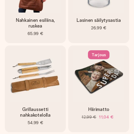
Nahkainen esiliina,
Lasinen säilytysastia
ruskea
26,99 €
65,99 €
Tarjous
Grillaussetti
Hiirimatto
nahkakotelolla
12,99 €
11,04 €
54,99 €