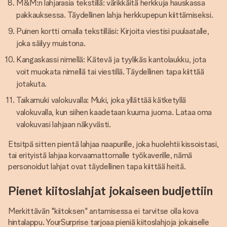
M&M:n lahjarasia tekstillä: värikkäitä herkkuja hauskassa
pakkauksessa. Täydellinen lahja herkkupepun kiittämiseksi.
Puinen kortti omalla tekstilläsi: Kirjoita viestisi puulaatalle,
joka säilyy muistona.
Kangaskassi nimellä: Kätevä ja tyylikäs kantolaukku, jota
voit muokata nimellä tai viestillä. Täydellinen tapa kiittää
jotakuta.
Taikamuki valokuvalla: Muki, joka yllättää kätketyllä
valokuvalla, kun siihen kaadetaan kuuma juoma. Lataa oma
valokuvasi lahjaan näkyvästi.
Etsitpä sitten pientä lahjaa naapurille, joka huolehtii kissoistasi,
tai erityistä lahjaa korvaamattomalle työkaverille, nämä
personoidut lahjat ovat täydellinen tapa kiittää heitä.
Pienet kiitoslahjat jokaiseen budjettiin
Merkittävän "kiitoksen" antamisessa ei tarvitse olla kova
hintalappu. YourSurprise tarjoaa pieniä kiitoslahjoja jokaiselle