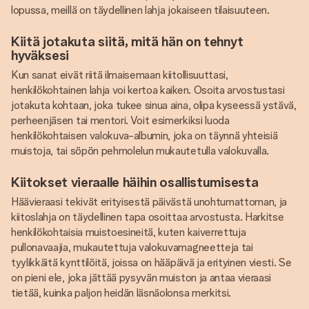
lopussa, meillä on täydellinen lahja jokaiseen tilaisuuteen.
Kiitä jotakuta siitä, mitä hän on tehnyt
hyväksesi
Kun sanat eivät riitä ilmaisemaan kiitollisuuttasi,
henkilökohtainen lahja voi kertoa kaiken. Osoita arvostustasi
jotakuta kohtaan, joka tukee sinua aina, olipa kyseessä ystävä,
perheenjäsen tai mentori. Voit esimerkiksi luoda
henkilökohtaisen valokuva-albumin, joka on täynnä yhteisiä
muistoja, tai söpön pehmolelun mukautetulla valokuvalla.
Kiitokset vieraalle häihin osallistumisesta
Häävieraasi tekivät erityisestä päivästä unohtumattoman, ja
kiitoslahja on täydellinen tapa osoittaa arvostusta. Harkitse
henkilökohtaisia ​​muistoesineitä, kuten kaiverrettuja
pullonavaajia, mukautettuja valokuvamagneetteja tai
tyylikkäitä kynttilöitä, joissa on hääpäivä ja erityinen viesti. Se
on pieni ele, joka jättää pysyvän muiston ja antaa vieraasi
tietää, kuinka paljon heidän läsnäolonsa merkitsi.