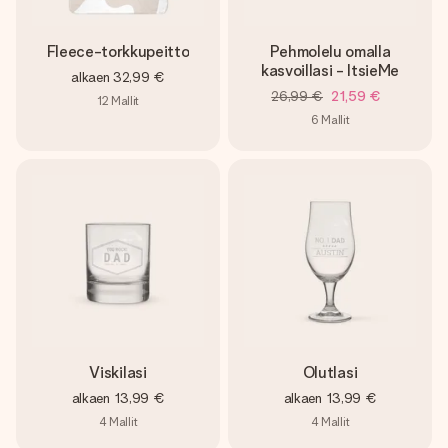
Fleece-torkkupeitto
Pehmolelu omalla
kasvoillasi - ItsieMe
alkaen
32,99 €
26,99 €
21,59 €
12
Mallit
6
Mallit
Viskilasi
Olutlasi
alkaen
13,99 €
alkaen
13,99 €
4
Mallit
4
Mallit