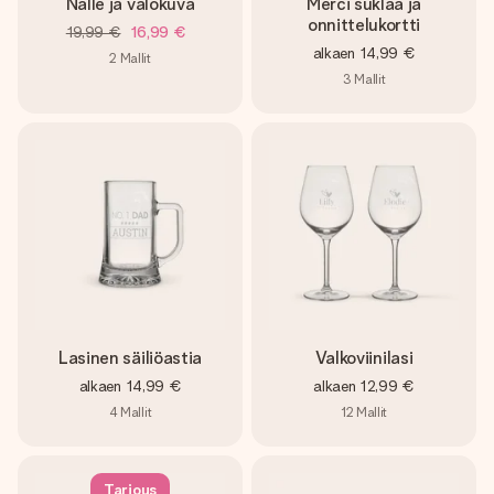
Nalle ja valokuva
Merci suklaa ja
onnittelukortti
19,99 €
16,99 €
alkaen
14,99 €
2
Mallit
3
Mallit
Lasinen säiliöastia
Valkoviinilasi
alkaen
14,99 €
alkaen
12,99 €
4
Mallit
12
Mallit
Tarjous