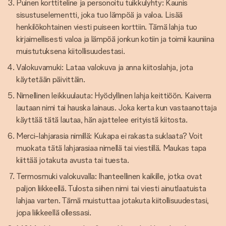
Puinen korttiteline ja personoitu tuikkulyhty: Kaunis
sisustuselementti, joka tuo lämpöä ja valoa. Lisää
henkilökohtainen viesti puiseen korttiin. Tämä lahja tuo
kirjaimellisesti valoa ja lämpöä jonkun kotiin ja toimii kauniina
muistutuksena kiitollisuudestasi.
Valokuvamuki: Lataa valokuva ja anna kiitoslahja, jota
käytetään päivittäin.
Nimellinen leikkuulauta: Hyödyllinen lahja keittiöön. Kaiverra
lautaan nimi tai hauska lainaus. Joka kerta kun vastaanottaja
käyttää tätä lautaa, hän ajattelee erityistä kiitosta.
Merci-lahjarasia nimillä: Kukapa ei rakasta suklaata? Voit
muokata tätä lahjarasiaa nimellä tai viestillä. Maukas tapa
kiittää jotakuta avusta tai tuesta.
Termosmuki valokuvalla: Ihanteellinen kaikille, jotka ovat
paljon liikkeellä. Tulosta siihen nimi tai viesti ainutlaatuista
lahjaa varten. Tämä muistuttaa jotakuta kiitollisuudestasi,
jopa liikkeellä ollessasi.