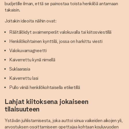
budjetille ilman, että se painostaa toista henkilöä antamaan
takaisin.
Joitakin ideoita näihin ovat:
Räätälöidyt avaimenperät valokuvalla tai kiitosviestillä
Henkilökohtainen kynttilä, jossa on harkittu viesti
Valokuvamagneetti
Kaiverrettu kynä nimellä
Suklaarasia
Kaiverrettu lasi
Pullo viiniä henkilökohtaisella etiketillä
Lahjat kiitoksena jokaiseen
tilaisuuteen
Ystävän juhlistamisesta, joka auttoi sinua vaikeiden aikojen yli,
arvostuksen osoittamiseen opettajaa kohtaan kouluvuoden