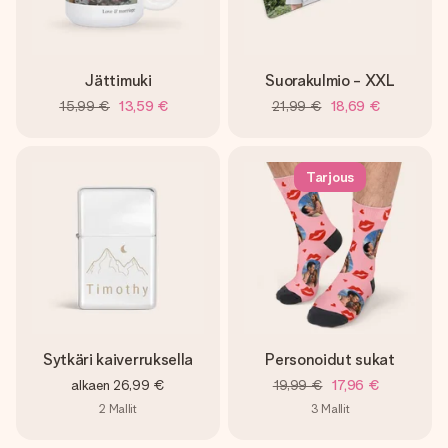
Jättimuki
Suorakulmio - XXL
15,99 €
13,59 €
21,99 €
18,69 €
Tarjous
Sytkäri kaiverruksella
Personoidut sukat
alkaen
26,99 €
19,99 €
17,96 €
2
Mallit
3
Mallit