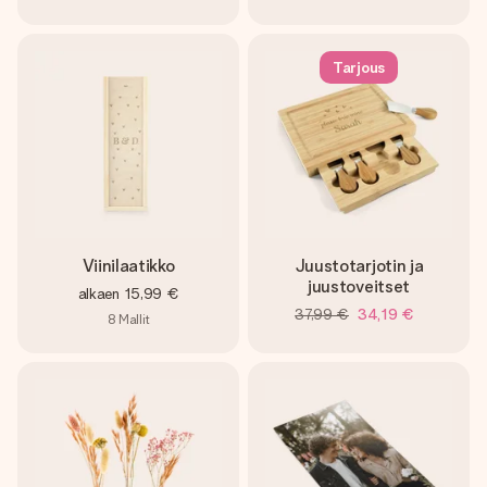
Tarjous
Viinilaatikko
Juustotarjotin ja
juustoveitset
alkaen
15,99 €
37,99 €
34,19 €
8
Mallit