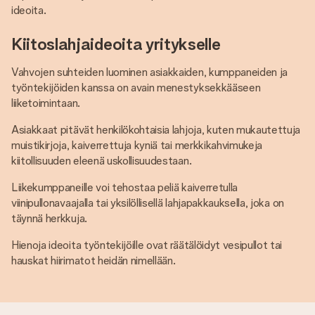
ideoita.
Kiitoslahjaideoita yritykselle
Vahvojen suhteiden luominen asiakkaiden, kumppaneiden ja
työntekijöiden kanssa on avain menestyksekkääseen
liiketoimintaan.
Asiakkaat pitävät henkilökohtaisia ​​lahjoja, kuten mukautettuja
muistikirjoja, kaiverrettuja kyniä tai merkkikahvimukeja
kiitollisuuden eleenä uskollisuudestaan.
Liikekumppaneille voi tehostaa peliä kaiverretulla
viinipullonavaajalla tai yksilöllisellä lahjapakkauksella, joka on
täynnä herkkuja.
Hienoja ideoita työntekijöille ovat räätälöidyt vesipullot tai
hauskat hiirimatot heidän nimellään.