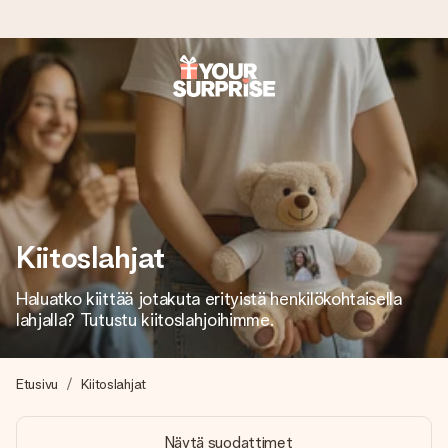
Tilaa tänään, lähetys 1 arkipäivässä
Valmistamme lahjasi huolella ja lähetämme sen hetkessä,
jotta voit antaa sen juuri oikeaan aikaan, kun sillä on eniten
merkitystä.
Kiitoslahjat
4,8 (+15 000 arvostelun perusteella)
Lahjamme inspiroivat. Asiakkaiden arvosana on 4,8 Google
Haluatko kiittää jotakuta erityistä henkilökohtaisella
Reviewsissä.
lahjalla? Tutustu kiitoslahjoihimme.
Etusivu
Kiitoslahjat
Ilmainen tervehdyskortti
Tilaa tänään – personoitu lahja valmistuu ja lähtee matkaan
Näytä suodattimet