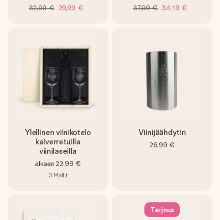
32,99 €
29,99 €
37,99 €
34,19 €
Ylellinen viinikotelo
Viinijäähdytin
kaiverretuilla
26,99 €
viinilaseilla
alkaen
23,99 €
3
Mallit
Tarjous