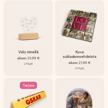
Valo nimellä
Kuva
suklaakonvehdeista
alkaen
23,99 €
alkaen
21,99 €
2
Mallit
4
Mallit
Tarjous