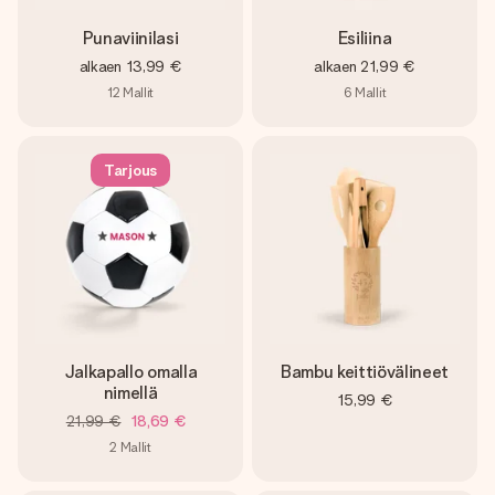
Punaviinilasi
Esiliina
alkaen
13,99 €
alkaen
21,99 €
12
Mallit
6
Mallit
Tarjous
Jalkapallo omalla
Bambu keittiövälineet
nimellä
15,99 €
21,99 €
18,69 €
2
Mallit