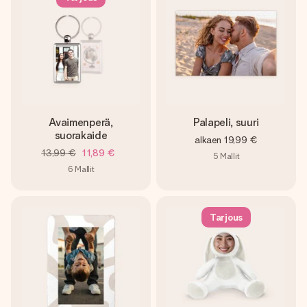
Avaimenperä,
Palapeli, suuri
suorakaide
alkaen
19,99 €
13,99 €
11,89 €
5
Mallit
6
Mallit
Tarjous