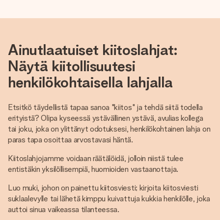
Ainutlaatuiset kiitoslahjat:
Näytä kiitollisuutesi
henkilökohtaisella lahjalla
Etsitkö täydellistä tapaa sanoa "kiitos" ja tehdä siitä todella
erityistä? Olipa kyseessä ystävällinen ystävä, avulias kollega
tai joku, joka on ylittänyt odotuksesi, henkilökohtainen lahja on
paras tapa osoittaa arvostavasi häntä.
Kiitoslahjojamme voidaan räätälöidä, jolloin niistä tulee
entistäkin yksilöllisempiä, huomioiden vastaanottaja.
Luo muki, johon on painettu kiitosviesti; kirjoita kiitosviesti
suklaalevylle tai lähetä kimppu kuivattuja kukkia henkilölle, joka
auttoi sinua vaikeassa tilanteessa.