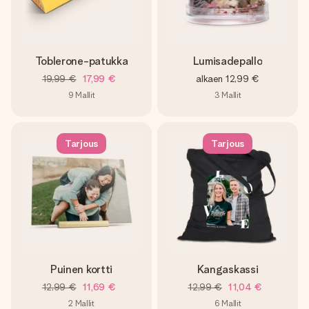
Toblerone-patukka
Lumisadepallo
19,99 €
17,99 €
alkaen
12,99 €
9
Mallit
3
Mallit
Tarjous
Tarjous
Puinen kortti
Kangaskassi
12,99 €
11,69 €
12,99 €
11,04 €
2
Mallit
6
Mallit