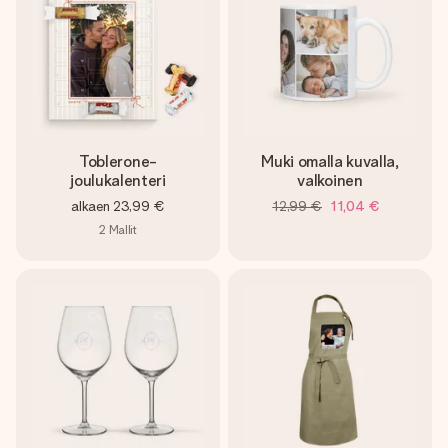
Toblerone-
Muki omalla kuvalla,
joulukalenteri
valkoinen
alkaen
23,99 €
12,99 €
11,04 €
2
Mallit