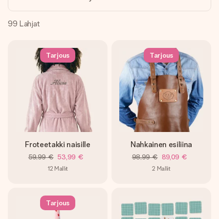
nopeammin kuin ehdit sanoa “yllätys!”
99
Lahjat
Tarjous
Tarjous
Froteetakki naisille
Nahkainen esiliina
59,99 €
53,99 €
98,99 €
89,09 €
12
Mallit
2
Mallit
Tarjous