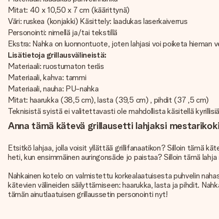
Mitat: 40 x 10,50 x 7 cm (käärittynä)
Väri: ruskea (konjakki) Käsittely: laadukas laserkaiverrus
Personointi: nimellä ja/tai tekstillä
Ekstra: Nahka on luonnontuote, joten lahjasi voi poiketa hieman ve
Lisätietoja grillausvälineistä:
Materiaali: ruostumaton teräs
Materiaali, kahva: tammi
Materiaali, nauha: PU-nahka
Mitat: haarukka (38,5 cm), lasta (39,5 cm) , pihdit (37 ,5 cm)
Teknisistä syistä ei valitettavasti ole mahdollista käsitellä kyrillisiä,
Anna tämä kätevä grillausetti lahjaksi mestarikoki
Etsitkö lahjaa, jolla voisit yllättää grillifanaatikon? Silloin tämä k
heti, kun ensimmäinen auringonsäde jo paistaa? Silloin tämä lahja s
Nahkainen kotelo on valmistettu korkealaatuisesta puhvelin nahas
kätevien välineiden säilyttämiseen: haarukka, lasta ja pihdit. Nahk
tämän ainutlaatuisen grillaussetin personointi nyt!