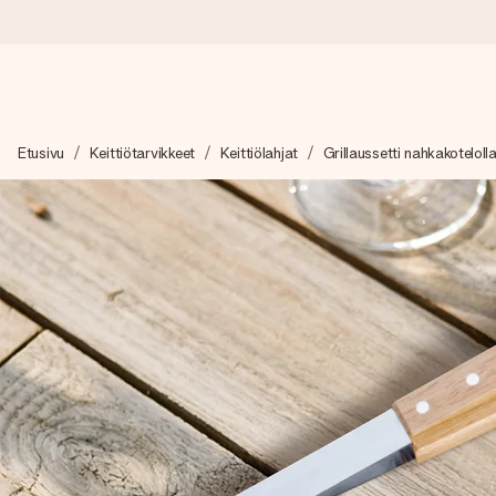
Tilaa tänään, lähetys 1 arkipäivässä
Etusivu
Keittiötarvikkeet
Keittiölahjat
Grillaussetti nahkakoteloll
Valmistamme lahjasi huolella ja lähetämme sen hetkessä, jotta vo
merkitystä.
4,8 (+15 000 arvostelun perusteella)
Lahjamme inspiroivat. Asiakkaiden arvosana on 4,8 Google Re
Ilmainen tervehdyskortti
Tilaa tänään – personoitu lahja valmistuu ja lähtee matkaan no