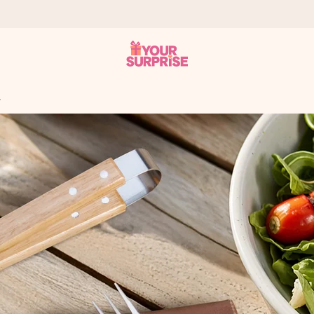
a
it antaa sen juuri oikeaan aikaan, kun sillä on eniten
viewsissä.
peammin kuin ehdit sanoa “yllätys!”