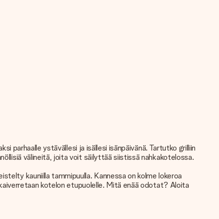
i parhaalle ystävällesi ja isällesi isänpäivänä. Tartutko grilliin
isiä välineitä, joita voit säilyttää siistissä nahkakotelossa.
istelty kauniilla tammipuulla. Kannessa on kolme lokeroa
ti kaiverretaan kotelon etupuolelle. Mitä enää odotat? Aloita