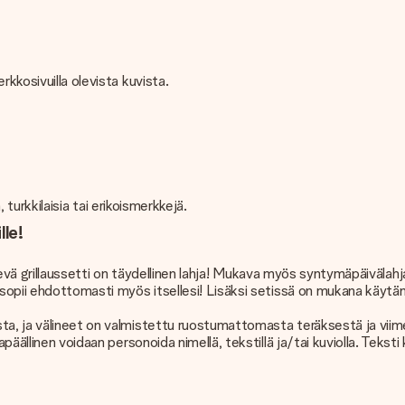
rkkosivuilla olevista kuvista.
 turkkilaisia ​​tai erikoismerkkejä.
lle!
ätevä grillaussetti on täydellinen lahja! Mukava myös syntymäpäivälahjaks
opii ehdottomasti myös itsellesi! Lisäksi setissä on mukana käytännöll
ta, ja välineet on valmistettu ruostumattomasta teräksestä ja viime
apäällinen voidaan personoida nimellä, tekstillä ja/tai kuviolla. Teks