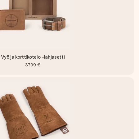
Vyö ja korttikotelo -lahjasetti
37,99 €