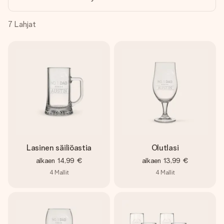
nopeammin kuin ehdit sanoa “yllätys!”
7
Lahjat
Lasinen säiliöastia
Olutlasi
alkaen
14,99 €
alkaen
13,99 €
4
Mallit
4
Mallit