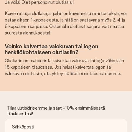
Ja voila! Olet personoinut olutlasisi!
Kaiverrettuja olutlaseja, joihin on kaiverrettu nimi tai teksti, voi
ostaa alkaen 1 kappaleesta, ja niitä on saatavana myös 2, 4 ja
6 kappaleen sarjoissa. Ostamalla olutlasit sarjana voit nauttia
suuresta alennuksesta!
Voinko kaivertaa valokuvan tai logon
henkilökohtaiseen olutlasiin?
Olutlasiin on mahdollista kaivertaa valokuva tai logo vähintään
18 kappaleen tilauksissa. Jos haluat kaivertaa logon tai
valokuvan olutlasiin, ota yhteyttä liiketoimintaosastoomme.
Tilaa uutiskirjeemme ja saat -10% ensimmäisestä
tilauksestasi!