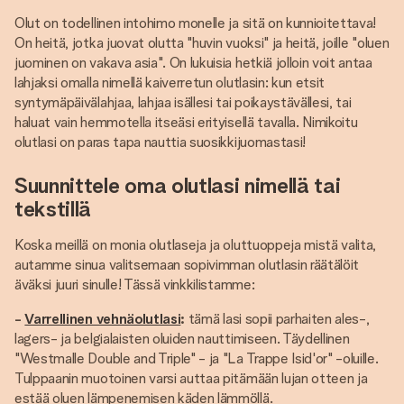
Olut on todellinen intohimo monelle ja sitä on kunnioitettava!
On heitä, jotka juovat olutta "huvin vuoksi" ja heitä, joille "oluen
juominen on vakava asia". On lukuisia hetkiä jolloin voit antaa
lahjaksi omalla nimellä kaiverretun olutlasin: kun etsit
syntymäpäivälahjaa, lahjaa isällesi tai poikaystävällesi, tai
haluat vain hemmotella itseäsi erityisellä tavalla. Nimikoitu
olutlasi on paras tapa nauttia suosikkijuomastasi!
Suunnittele oma olutlasi nimellä tai
tekstillä
Koska meillä on monia olutlaseja ja oluttuoppeja mistä valita,
autamme sinua valitsemaan sopivimman olutlasin räätälöit
äväksi juuri sinulle! Tässä vinkkilistamme:
-
Varrellinen vehnäolutlasi
:
tämä lasi sopii parhaiten ales-,
lagers- ja belgialaisten oluiden nauttimiseen. Täydellinen
"Westmalle Double and Triple" - ja "La Trappe Isid'or" -oluille.
Tulppaanin muotoinen varsi auttaa pitämään lujan otteen ja
estää oluen lämpenemisen käden lämmöllä.