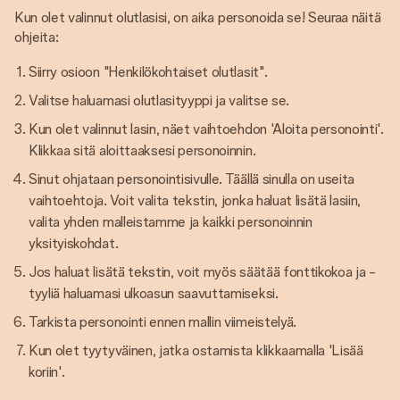
Kun olet valinnut olutlasisi, on aika personoida se! Seuraa näitä
ohjeita:
Siirry osioon "Henkilökohtaiset olutlasit".
Valitse haluamasi olutlasityyppi ja valitse se.
Kun olet valinnut lasin, näet vaihtoehdon 'Aloita personointi'.
Klikkaa sitä aloittaaksesi personoinnin.
Sinut ohjataan personointisivulle. Täällä sinulla on useita
vaihtoehtoja. Voit valita tekstin, jonka haluat lisätä lasiin,
valita yhden malleistamme ja kaikki personoinnin
yksityiskohdat.
Jos haluat lisätä tekstin, voit myös säätää fonttikokoa ja -
tyyliä haluamasi ulkoasun saavuttamiseksi.
Tarkista personointi ennen mallin viimeistelyä.
Kun olet tyytyväinen, jatka ostamista klikkaamalla 'Lisää
koriin'.