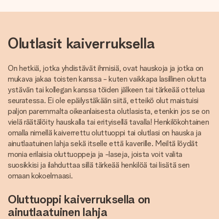
Olutlasit kaiverruksella
On hetkiä, jotka yhdistävät ihmisiä, ovat hauskoja ja jotka on
mukava jakaa toisten kanssa - kuten vaikkapa lasillinen olutta
ystävän tai kollegan kanssa töiden jälkeen tai tärkeää ottelua
seuratessa. Ei ole epäilystäkään siitä, etteikö olut maistuisi
paljon paremmalta oikeanlaisesta olutlasista, etenkin jos se on
vielä räätälöity hauskalla tai erityisellä tavalla! Henkilökohtainen
omalla nimellä kaiverrettu oluttuoppi tai olutlasi on hauska ja
ainutlaatuinen lahja sekä itselle että kaverille. Meiltä löydät
monia erilaisia oluttuoppeja ja -laseja, joista voit valita
suosikkisi ja ilahduttaa sillä tärkeää henkilöä tai lisätä sen
omaan kokoelmaasi.
Oluttuoppi kaiverruksella on
ainutlaatuinen lahja