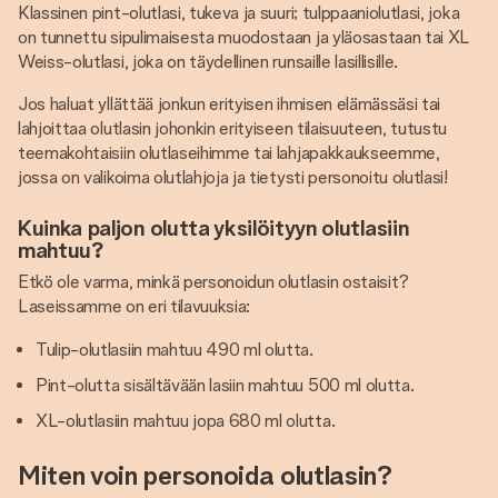
Klassinen pint-olutlasi, tukeva ja suuri; tulppaaniolutlasi, joka
on tunnettu sipulimaisesta muodostaan ja yläosastaan tai XL
Weiss-olutlasi, joka on täydellinen runsaille lasillisille.
Jos haluat yllättää jonkun erityisen ihmisen elämässäsi tai
lahjoittaa olutlasin johonkin erityiseen tilaisuuteen, tutustu
teemakohtaisiin olutlaseihimme tai lahjapakkaukseemme,
jossa on valikoima olutlahjoja ja tietysti personoitu olutlasi!
Kuinka paljon olutta yksilöityyn olutlasiin
mahtuu?
Etkö ole varma, minkä personoidun olutlasin ostaisit?
Laseissamme on eri tilavuuksia:
Tulip-olutlasiin mahtuu 490 ml olutta.
Pint-olutta sisältävään lasiin mahtuu 500 ml olutta.
XL-olutlasiin mahtuu jopa 680 ml olutta.
Miten voin personoida olutlasin?