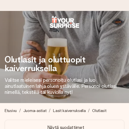
Tilaa tänään, lähetys 1 arkipäivässä
Valmistamme lahjasi huolella ja lähetämme sen hetkessä,
jotta voit antaa sen juuri oikeaan aikaan, kun sillä on eniten
merkitystä.
Olutlasit ja oluttuopit
kaiverruksella
4,8 (+15 000 arvostelun perusteella)
Valitse mieleisesi personoitu olutlasi ja luo
Lahjamme inspiroivat. Asiakkaiden arvosana on 4,8 Google
ainutlaatuinen lahja oluen ystävälle. Personoi olutlasi
Reviewsissä.
nimellä, tekstillä tai kuviolla nyt!
Etusivu
Juoma-astiat
Lasit kaiverruksella
Olutlasit
Ilmainen tervehdyskortti
Tilaa tänään – personoitu lahja valmistuu ja lähtee matkaan
Näytä suodattimet