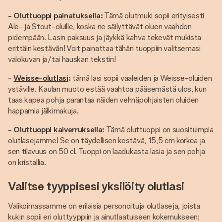
-
Oluttuoppi painatuksella
:
Tämä olutmuki sopii erityisesti
Ale- ja Stout-oluille, koska ne säilyttävät oluen vaahdon
pidempään. Lasin paksuus ja jäykkä kahva tekevät mukista
erittäin kestävän! Voit painattaa tähän tuoppiin valitsemasi
valokuvan ja/tai hauskan tekstin!
-
Weisse-olutlasi
:
tämä lasi sopii vaaleiden ja Weisse-oluiden
ystäville. Kaulan muoto estää vaahtoa pääsemästä ulos, kun
taas kapea pohja parantaa näiden vehnäpohjaisten oluiden
happamia jälkimakuja.
-
Oluttuoppi kaiverruksella
:
Tämä oluttuoppi on suosituimpia
olutlasejamme! Se on täydellisen kestävä, 15,5 cm korkea ja
sen tilavuus on 50 cl. Tuoppi on laadukasta lasia ja sen pohja
on kristallia.
Valitse tyyppisesi yksilöity olutlasi
Valikoimassamme on erilaisia personoituja olutlaseja, joista
kukin sopii eri oluttyyppiin ja ainutlaatuiseen kokemukseen: