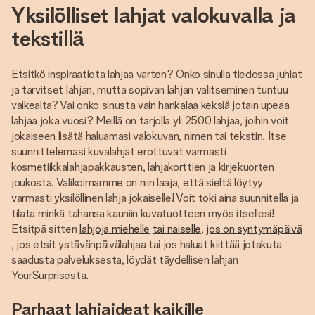
Yksilölliset lahjat valokuvalla ja
tekstillä
Etsitkö inspiraatiota lahjaa varten? Onko sinulla tiedossa juhlat
ja tarvitset lahjan, mutta sopivan lahjan valitseminen tuntuu
vaikealta? Vai onko sinusta vain hankalaa keksiä jotain upeaa
lahjaa joka vuosi? Meillä on tarjolla yli 2500 lahjaa, joihin voit
jokaiseen lisätä haluamasi valokuvan, nimen tai tekstin. Itse
suunnittelemasi kuvalahjat erottuvat varmasti
kosmetiikkalahjapakkausten, lahjakorttien ja kirjekuorten
joukosta. Valikoimamme on niin laaja, että sieltä löytyy
varmasti yksilöllinen lahja jokaiselle! Voit toki aina suunnitella ja
tilata minkä tahansa kauniin kuvatuotteen myös itsellesi!
Etsitpä sitten
lahjoja miehelle
tai naiselle
,
jos on syntymäpäivä
, jos etsit ystävänpäivälahjaa tai jos haluat kiittää jotakuta
saadusta palveluksesta, löydät täydellisen lahjan
YourSurprisesta.
Parhaat lahjaideat kaikille