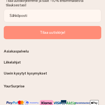
Tilaa uutiskirjeemme ja saat -10% ensimmäisestä
tilauksestasi!
Tilaa uutiskirje!
Asiakaspalvelu
Liikelahjat
Usein kysytyt kysymykset
YourSurprise