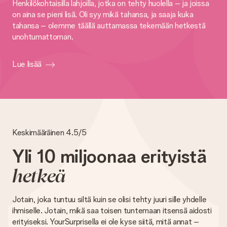
Henkilökohtaisilla lahjoilla, jotka on tehty huolella – ja joissa
on aina se pieni lisä. Oli syy mikä tahansa, ja saaja kuka
tahansa – olemme täällä auttamassa tekemään hetkestä
unohtumattoman.
Lue lisää
Keskimääräinen 4.5/5
Yli 10 miljoonaa erityistä
hetkeä
Jotain, joka tuntuu siltä kuin se olisi tehty juuri sille yhdelle
ihmiselle. Jotain, mikä saa toisen tuntemaan itsensä aidosti
erityiseksi. YourSurprisella ei ole kyse siitä, mitä annat –