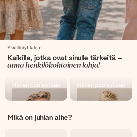
nopeammin kuin ehdit sanoa “yllätys!”
Valmistaudu uuteen
Yksilöidyt lahjat
kouluseikkailuun
Kaikille, jotka ovat sinulle tärkeitä –
anna henkilökohtainen lahja!
Osta koululahjoja
Hänen puolestaan
Hänen puolestaan
Mikä on juhlan aihe?