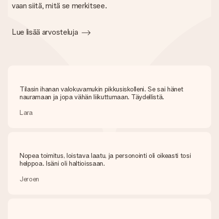
vaan siitä, mitä se merkitsee.
Lue lisää arvosteluja
Tilasin ihanan valokuvamukin pikkusiskolleni. Se sai hänet
nauramaan ja jopa vähän liikuttumaan. Täydellistä.
Lara
Nopea toimitus, loistava laatu, ja personointi oli oikeasti tosi
helppoa. Isäni oli haltioissaan.
Jeroen