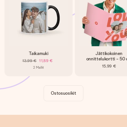
Taikamuki
Jättikokoinen
onnittelukortti - 50
13,99 €
11,89 €
15,99 €
2
Mallit
Ostosuosikit