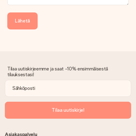
Saapunut lahja
Entä jos lahja ei ole täysin mieleeni?
Lähetä
Olemme syvästi pahoillamme, että lahjasi ei ole sinun mielesi
mukaan. Ota yhteyttä asiakaspalveluun, niin he ovat valmiit
auttamaan sinua löytämään sopivan ratkaisun.
Onko lasku lähetetty tilauksen mukana?
Tilauksen kanssa ei lähetetä laskua. Saat aina laskun
vahvistusviestissä ja voit aina löytää sen MySurprise-tilillesi.
Tämä tarkoittaa sitä, että lahja toimitetaan suoraan
Tilaa uutiskirjeemme ja saat -10% ensimmäisestä
vastaanottajalle, mikä tekee siitä todellisen yllätyksen!
tilauksestasi!
Tilaa uutiskirje!
Asiakaspalvelu