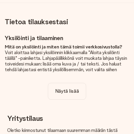
Tietoa tilauksestasi
Yksilöinti ja tilaaminen
Mitä on yksilöinti ja miten tämä toimii verkkosivustolla?
Voit aloittaa lahjasi yksilöinnin klikkaamalla "Aloita yksilöinti
täällä" -painiketta. Lahjapäällikkönä voit muokata lahjaa täysin
toiveidesi mukaan: lisää oma kuva ja / tai teksti. Jos haluat
tehdä lahjastasi entistä yksilöllisemmän, voit valita siihen
kauniin kuvioinnin.
Sisältyykö yksilöinti hintaan?
Näytä lisää
Sivustolla näkyvä hinta sisältää lahjasi yksilöinnin. Hauskaa ja
helppoa!
Kuinka tiedän, onko kuvani tarpeeksi laadukas?
Haluamme varmistaa, että olet täysin tyytyväinen lahjaasi.
Yritystilaus
Siksi on tärkeää käyttää korkealaatuisia valokuvia. Jos olet
epävarma kuvan laadusta, ota yhteyttä
Oletko kiinnostunut tilaamaan suuremman määrän tästä
asiakaspalvelutiimiimme ja liitä valokuva tilaamasi lahjan