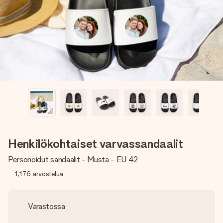
nopeammin kuin ehdit sanoa “yllätys!”
Henkilökohtaiset varvassandaalit
Personoidut sandaalit - Musta - EU 42
1,176
arvostelua
Varastossa