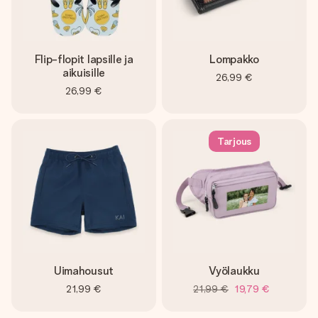
Flip-flopit lapsille ja
Lompakko
aikuisille
26,99 €
26,99 €
Tarjous
Uimahousut
Vyölaukku
21,99 €
21,99 €
19,79 €