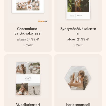
Chromaluxe-
Syntymäpäiväkalente
valokuvakollaasi
ri
alkaen
24,99 €
alkaen
21,99 €
9
Mallit
2
Mallit
Vuosikalenteri
Koristepaneeli