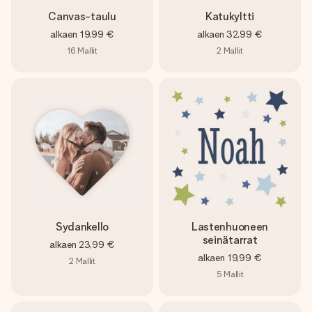
Canvas-taulu
Katukyltti
alkaen
19,99 €
alkaen
32,99 €
16
Mallit
2
Mallit
Sydankello
Lastenhuoneen
seinätarrat
alkaen
23,99 €
alkaen
19,99 €
2
Mallit
5
Mallit