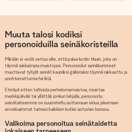
Muuta talosi kodiksi
personoiduilla seinäkoristeilla
Mikään ei vedä vertaa sille, että palaa kotiin tilaan, joka on
täynnä rakkaimpia muistojasi. Personoidut seinäkoristeet
muuttavat tyhjät seinät kauniiksi galleriaksi täynnä rakkautta ja
unohtumattomia hetkiä.
Etsitpä sitten taltioida perhelomamuistoa, muistaa
merkkipäivää tai yllättää jonkun lahjalla, personoitu
seinätaiteemme on suunniteltu auttamaan sinua jakamaan
arvokkaimmat tarinasi kaikkien kotiisi astuvien kanssa.
Valikoima personoitua seinätaidetta
jokaiseen tarpeeseen