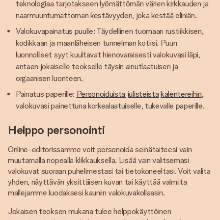
teknologiaa tarjotakseen lyömättömän värien kirkkauden ja
naarmuuntumattoman kestävyyden, joka kestää eliniän.
Valokuvapainatus puulle: Täydellinen tuomaan rustiikkisen,
kodikkaan ja maanläheisen tunnelman kotiisi. Puun
luonnolliset syyt kuultavat hienovaraisesti valokuvasi läpi,
antaen jokaiselle teokselle täysin ainutlaatuisen ja
orgaanisen luonteen.
Painatus paperille:
Personoiduista julisteista
kalentereihin
,
valokuvasi painettuna korkealaatuiselle, tukevalle paperille.
Helppo personointi
Online-editorissamme voit personoida seinätaiteesi vain
muutamalla nopealla klikkauksella. Lisää vain valitsemasi
valokuvat suoraan puhelimestasi tai tietokoneeltasi. Voit valita
yhden, näyttävän yksittäisen kuvan tai käyttää valmiita
mallejamme luodaksesi kauniin valokuvakollaasin.
Jokaisen teoksen mukana tulee helppokäyttöinen