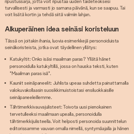
ripustussarja, jotta voit ripustaa uuden taideteoksesi
turvallisesti ja varmasti jo samana päivänä, kun se saapuu. Tai
voit lisätä kortin ja tehdä siitä valmiin lahjan.
Alkuperäinen idea seinäsi koristeluun
Tässä on joitakin ihania, luovia esimerkkejä personoiduista
seinäkoristeista, jotka ovat täydellinen yllätys:
Katukyltit: Onko isäsi maailman paras? Yllätä hänet
personoidulla katukyltillä, jossa on hauska teksti, kuten
"Maailman paras isä".
Kauniit seinäpaneelit: Juhlista upeaa suhdetta painattamalla
valokuvakollaasin suosikkimuistoistasi ensiluokkaisille
seinäpaneeleillemme.
Tähtimerkkivauvajulisteet: Toivota uusi pienokainen
tervetulleeksi maailmaan upealla, personoidulla
tähtimerkkijulisteella. Voit helposti personoida suunnittelun
editorissamme vauvan omalla nimellä, syntymäajalla ja hänen