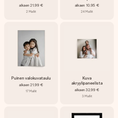
alkaen
21,99 €
alkaen
10,95 €
2
Mallit
24
Mallit
Puinen valokuvataulu
Kuva
akryylipaneelista
alkaen
21,99 €
alkaen
32,99 €
17
Mallit
3
Mallit