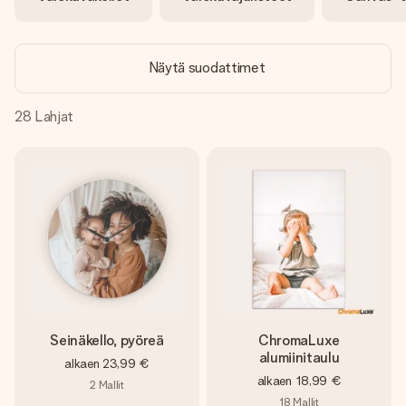
nopeammin kuin ehdit sanoa “yllätys!”
Näytä suodattimet
28
Lahjat
Seinäkello, pyöreä
ChromaLuxe
alumiinitaulu
alkaen
23,99 €
alkaen
18,99 €
2
Mallit
18
Mallit