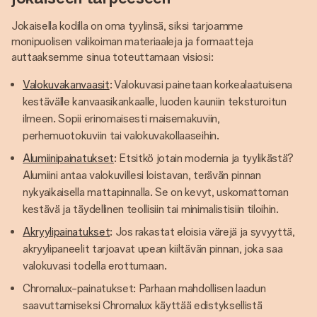
Jokaisella kodilla on oma tyylinsä, siksi tarjoamme
monipuolisen valikoiman materiaaleja ja formaatteja
auttaaksemme sinua toteuttamaan visiosi:
Valokuvakanvaasit
: Valokuvasi painetaan korkealaatuisena
kestävälle kanvaasikankaalle, luoden kauniin teksturoitun
ilmeen. Sopii erinomaisesti maisemakuviin,
perhemuotokuviin tai valokuvakollaaseihin.
Alumiinipainatukset
: Etsitkö jotain modernia ja tyylikästä?
Alumiini antaa valokuvillesi loistavan, terävän pinnan
nykyaikaisella mattapinnalla. Se on kevyt, uskomattoman
kestävä ja täydellinen teollisiin tai minimalistisiin tiloihin.
Akryylipainatukset
: Jos rakastat eloisia värejä ja syvyyttä,
akryylipaneelit tarjoavat upean kiiltävän pinnan, joka saa
valokuvasi todella erottumaan.
Chromalux-painatukset: Parhaan mahdollisen laadun
saavuttamiseksi Chromalux käyttää edistyksellistä