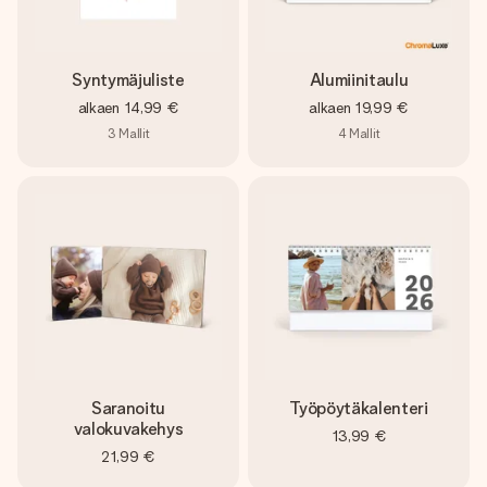
Syntymäjuliste
Alumiinitaulu
alkaen
14,99 €
alkaen
19,99 €
3
Mallit
4
Mallit
Saranoitu
Työpöytäkalenteri
valokuvakehys
13,99 €
21,99 €