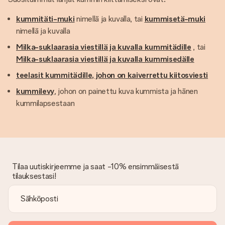
kummitäti-muki
nimellä ja kuvalla, tai
kummisetä-muki
nimellä ja kuvalla
Milka-suklaarasia viestillä ja kuvalla kummitädille
, tai
Milka-suklaarasia viestillä ja kuvalla kummisedälle
teelasit kummitädille, johon on kaiverrettu kiitosviesti
kummilevy
, johon on painettu kuva kummista ja hänen
kummilapsestaan
Tilaa uutiskirjeemme ja saat -10% ensimmäisestä
tilauksestasi!