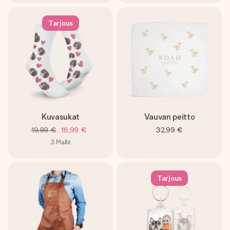
Tarjous
Kuvasukat
Vauvan peitto
19,99 €
16,99 €
32,99 €
3
Mallit
Tarjous