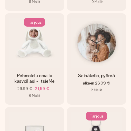
5
Mallit
10
Mallit
Tarjous
Pehmolelu omalla
Seinäkello, pyöreä
kasvoillasi - ItsieMe
alkaen
23,99 €
26,99 €
21,59 €
2
Mallit
6
Mallit
Tarjous