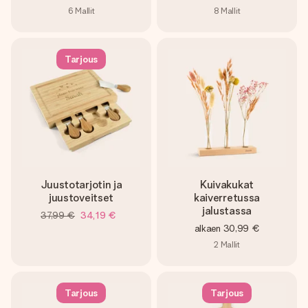
6
Mallit
8
Mallit
Tarjous
Juustotarjotin ja
Kuivakukat
juustoveitset
kaiverretussa
jalustassa
37,99 €
34,19 €
alkaen
30,99 €
2
Mallit
Tarjous
Tarjous