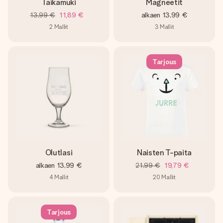
Taikamuki
Magneetit
13,99 €
11,89 €
alkaen
13,99 €
2
Mallit
3
Mallit
Tarjous
Olutlasi
Naisten T-paita
alkaen
13,99 €
21,99 €
19,79 €
4
Mallit
20
Mallit
Tarjous