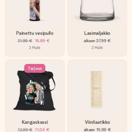
Painettu vesipullo
Lasimaljakko
21,99 €
18,69 €
alkaen
37,99 €
2
Mallit
2
Mallit
Tarjous
Kangaskassi
Viinilaatikko
12,99 €
11,04 €
alkaen
15,99 €