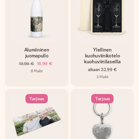
Alumiininen
Ylellinen
juomapullo
kuohuviinikotelo
kuohuviinilaseilla
19,99 €
16,99 €
alkaen
32,99 €
8
Mallit
3
Mallit
Tarjous
Tarjous