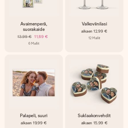
Avaimenperä,
Valkoviinilasi
suorakaide
alkaen
12,99 €
13,99 €
11,89 €
12
Mallit
6
Mallit
Palapeli, suuri
Suklaakonvehdit
alkaen
19,99 €
alkaen
15,99 €