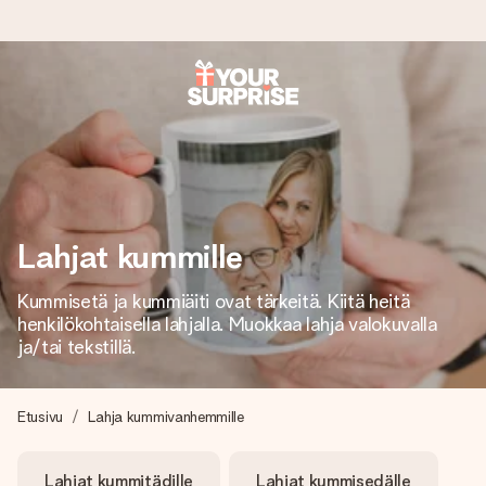
Tilaa tänään, lähetys 1 arkipäivässä
Valmistamme lahjasi huolella ja lähetämme sen hetkessä,
jotta voit antaa sen juuri oikeaan aikaan, kun sillä on eniten
merkitystä.
Lahjat kummille
4,8 (+15 000 arvostelun perusteella)
Kummisetä ja kummiäiti ovat tärkeitä. Kiitä heitä
Lahjamme inspiroivat. Asiakkaiden arvosana on 4,8 Google
henkilökohtaisella lahjalla. Muokkaa lahja valokuvalla
Reviewsissä.
ja/tai tekstillä.
Etusivu
Lahja kummivanhemmille
Ilmainen tervehdyskortti
Tilaa tänään – personoitu lahja valmistuu ja lähtee matkaan
Lahjat kummitädille
Lahjat kummisedälle