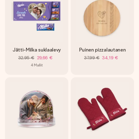
Jätti-Milka suklaalevy
Puinen pizzalautanen
32,95 €
29,66 €
37,99 €
34,19 €
4
Mallit