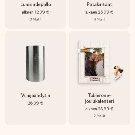
Lumisadepallo
Patakintaat
alkaen
12,99 €
alkaen
26,99 €
3
Mallit
4
Mallit
Viinijäähdytin
Toblerone-
joulukalenteri
26,99 €
alkaen
23,99 €
2
Mallit