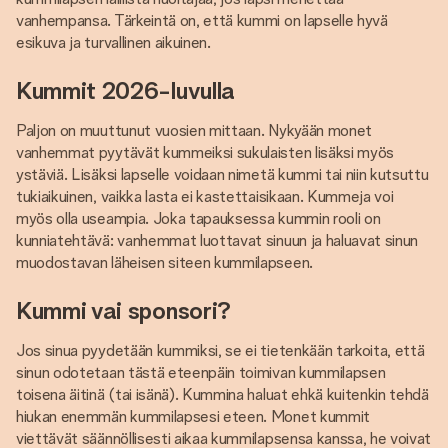
vanhempansa. Tärkeintä on, että kummi on lapselle hyvä
esikuva ja turvallinen aikuinen.
Kummit 2026-luvulla
Paljon on muuttunut vuosien mittaan. Nykyään monet
vanhemmat pyytävät kummeiksi sukulaisten lisäksi myös
ystäviä. Lisäksi lapselle voidaan nimetä kummi tai niin kutsuttu
tukiaikuinen, vaikka lasta ei kastettaisikaan. Kummeja voi
myös olla useampia. Joka tapauksessa kummin rooli on
kunniatehtävä: vanhemmat luottavat sinuun ja haluavat sinun
muodostavan läheisen siteen kummilapseen.
Kummi vai sponsori?
Jos sinua pyydetään kummiksi, se ei tietenkään tarkoita, että
sinun odotetaan tästä eteenpäin toimivan kummilapsen
toisena äitinä (tai isänä). Kummina haluat ehkä kuitenkin tehdä
hiukan enemmän kummilapsesi eteen. Monet kummit
viettävät säännöllisesti aikaa kummilapsensa kanssa, he voivat