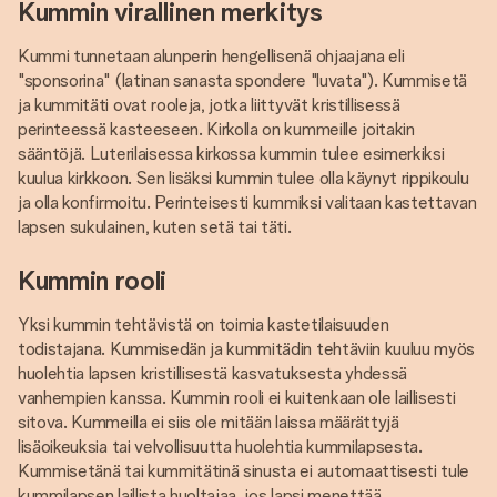
Kummin virallinen merkitys
Kummi tunnetaan alunperin hengellisenä ohjaajana eli
"sponsorina" (latinan sanasta spondere "luvata"). Kummisetä
ja kummitäti ovat rooleja, jotka liittyvät kristillisessä
perinteessä kasteeseen. Kirkolla on kummeille joitakin
sääntöjä. Luterilaisessa kirkossa kummin tulee esimerkiksi
kuulua kirkkoon. Sen lisäksi kummin tulee olla käynyt rippikoulu
ja olla konfirmoitu. Perinteisesti kummiksi valitaan kastettavan
lapsen sukulainen, kuten setä tai täti.
Kummin rooli
Yksi kummin tehtävistä on toimia kastetilaisuuden
todistajana. Kummisedän ja kummitädin tehtäviin kuuluu myös
huolehtia lapsen kristillisestä kasvatuksesta yhdessä
vanhempien kanssa. Kummin rooli ei kuitenkaan ole laillisesti
sitova. Kummeilla ei siis ole mitään laissa määrättyjä
lisäoikeuksia tai velvollisuutta huolehtia kummilapsesta.
Kummisetänä tai kummitätinä sinusta ei automaattisesti tule
kummilapsen laillista huoltajaa, jos lapsi menettää