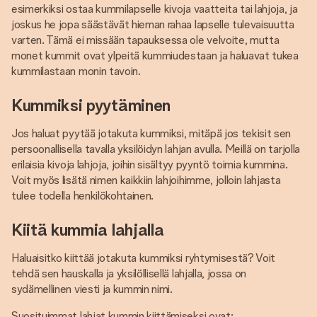
esimerkiksi ostaa kummilapselle kivoja vaatteita tai lahjoja, ja
joskus he jopa säästävät hieman rahaa lapselle tulevaisuutta
varten. Tämä ei missään tapauksessa ole velvoite, mutta
monet kummit ovat ylpeitä kummiudestaan ja haluavat tukea
kummilastaan monin tavoin.
Kummiksi pyytäminen
Jos haluat pyytää jotakuta kummiksi, mitäpä jos tekisit sen
persoonallisella tavalla yksilöidyn lahjan avulla. Meillä on tarjolla
erilaisia kivoja lahjoja, joihin sisältyy pyyntö toimia kummina.
Voit myös lisätä nimen kaikkiin lahjoihimme, jolloin lahjasta
tulee todella henkilökohtainen.
Kiitä kummia lahjalla
Haluaisitko kiittää jotakuta kummiksi ryhtymisestä? Voit
tehdä sen hauskalla ja yksilöllisellä lahjalla, jossa on
sydämellinen viesti ja kummin nimi.
Suosituimmat lahjat kummin kiittämiseksi ovat: