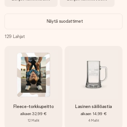
nopeammin kuin ehdit sanoa “yllätys!”
Näytä suodattimet
129
Lahjat
Fleece-torkkupeitto
Lasinen säiliöastia
alkaen
32,99 €
alkaen
14,99 €
12
Mallit
4
Mallit