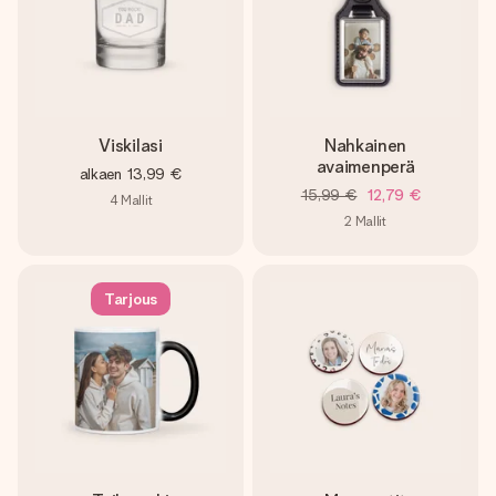
Viskilasi
Nahkainen
avaimenperä
alkaen
13,99 €
15,99 €
12,79 €
4
Mallit
2
Mallit
Tarjous