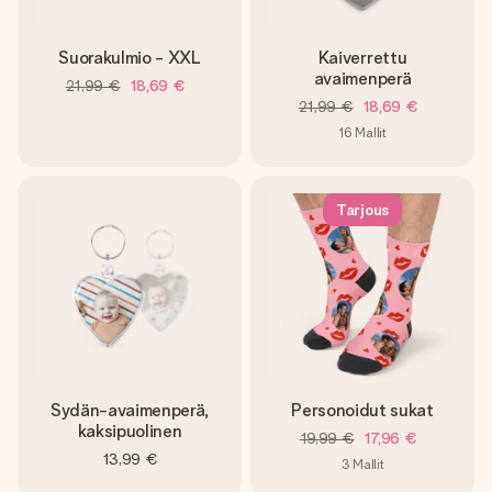
Suorakulmio - XXL
Kaiverrettu
avaimenperä
21,99 €
18,69 €
21,99 €
18,69 €
16
Mallit
Tarjous
Sydän-avaimenperä,
Personoidut sukat
kaksipuolinen
19,99 €
17,96 €
13,99 €
3
Mallit