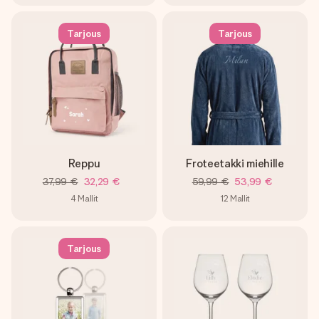
Tarjous
Tarjous
Reppu
Froteetakki miehille
37,99 €
32,29 €
59,99 €
53,99 €
4
Mallit
12
Mallit
Tarjous