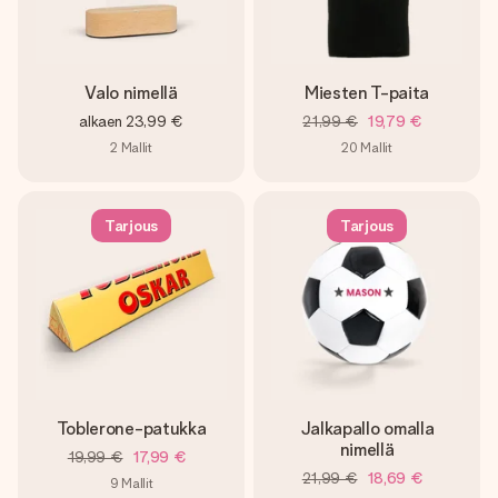
Valo nimellä
Miesten T-paita
alkaen
23,99 €
21,99 €
19,79 €
2
Mallit
20
Mallit
Tarjous
Tarjous
Toblerone-patukka
Jalkapallo omalla
nimellä
19,99 €
17,99 €
21,99 €
18,69 €
9
Mallit