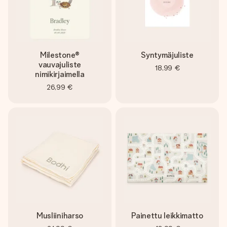
Milestone®
Syntymäjuliste
vauvajuliste
18,99 €
nimikirjaimella
26,99 €
Musliiniharso
Painettu leikkimatto