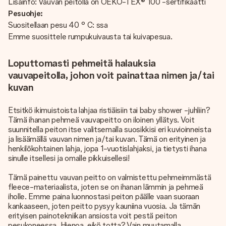
Lisäinfo: Vauvan peitolla on OEKO-TEX®
100 -sertifikaatti
Pesuohje:
Suositellaan pesu 40 ° C: ssa
Emme suosittele rumpukuivausta tai kuivapesua.
Loputtomasti pehmeitä halauksia
vauvapeitolla, johon voit painattaa nimen ja/tai
kuvan
Etsitkö ikimuistoista lahjaa ristiäisiin tai baby shower -juhliin?
Tämä ihanan pehmeä vauvapeitto on iloinen yllätys. Voit
suunnitella peiton itse valitsemalla suosikkisi eri kuvioinneista
ja lisäämällä vauvan nimen ja/tai kuvan. Tämä on erityinen ja
henkilökohtainen lahja, jopa 1-vuotislahjaksi, ja tietysti ihana
sinulle itsellesi ja omalle pikkuisellesi!
Tämä painettu vauvan peitto on valmistettu pehmeimmästä
fleece-materiaalista, joten se on ihanan lämmin ja pehmeä
iholle. Emme paina luonnostasi peiton päälle vaan suoraan
kankaaseen, joten peitto pysyy kauniina vuosia. Ja tämän
erityisen painotekniikan ansiosta voit pestä peiton
pesukoneessa. Hienoa, eikö totta? Vain muutamalla