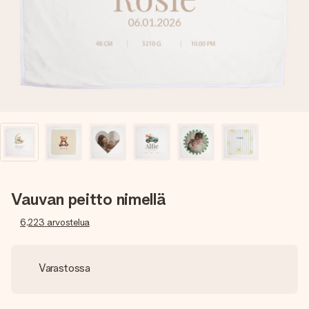
nopeammin kuin ehdit sanoa “yllätys!”
Vauvan peitto nimellä
6,223
arvostelua
Varastossa