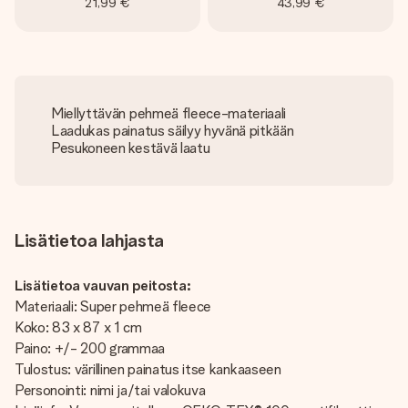
21,99 €
43,99 €
Miellyttävän pehmeä fleece-materiaali
Laadukas painatus säilyy hyvänä pitkään
Pesukoneen kestävä laatu
Lisätietoa lahjasta
Lisätietoa vauvan peitosta:
Materiaali: Super pehmeä fleece
Koko: 83 x 87 x 1 cm
Paino: +/- 200 grammaa
Tulostus: värillinen painatus itse kankaaseen
Personointi: nimi ja/tai valokuva