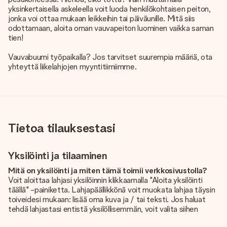
yksinkertaisella askeleella voit luoda henkilökohtaisen peiton,
jonka voi ottaa mukaan leikkeihin tai päiväunille. Mitä siis
odottamaan, aloita oman vauvapeiton luominen vaikka saman
tien!
Vauvabuumi työpaikalla? Jos tarvitset suurempia määriä, ota
yhteyttä liikelahjojen myyntitiimiimme.
Tietoa tilauksestasi
Yksilöinti ja tilaaminen
Mitä on yksilöinti ja miten tämä toimii verkkosivustolla?
Voit aloittaa lahjasi yksilöinnin klikkaamalla "Aloita yksilöinti
täällä" -painiketta. Lahjapäällikkönä voit muokata lahjaa täysin
toiveidesi mukaan: lisää oma kuva ja / tai teksti. Jos haluat
tehdä lahjastasi entistä yksilöllisemmän, voit valita siihen
kauniin kuvioinnin.