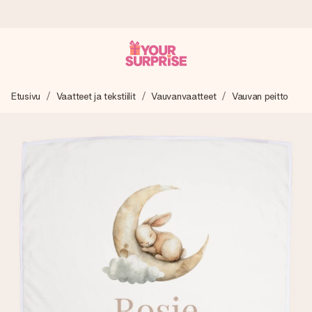
Tilaa tänään, lähetys 1 arkipäivässä
Etusivu
Vaatteet ja tekstiilit
Vauvanvaatteet
Vauvan peitto
Valmistamme lahjasi huolella ja lähetämme sen hetkessä,
jotta voit antaa sen juuri oikeaan aikaan, kun sillä on eniten
merkitystä.
4,8 (+15 000 arvostelun perusteella)
Lahjamme inspiroivat. Asiakkaiden arvosana on 4,8 Google
Reviewsissä.
Ilmainen tervehdyskortti
Tilaa tänään – personoitu lahja valmistuu ja lähtee matkaan