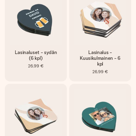
Lasinaluset - sydän
Lasinalus -
(6 kpl)
Kuusikulmainen - 6
kpl
26,99 €
26,99 €