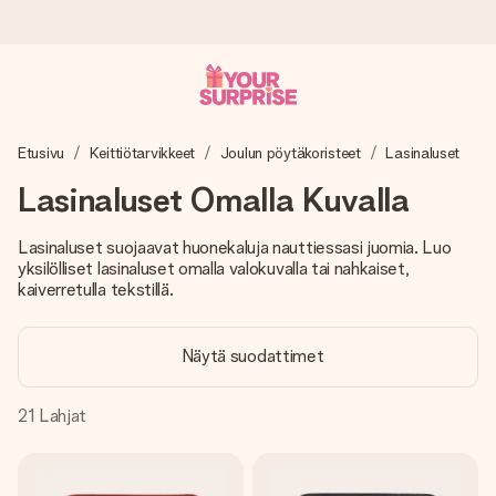
Tilaa tänään, lähetys 1 arkipäivässä
Etusivu
Keittiötarvikkeet
Joulun pöytäkoristeet
Lasinaluset
Valmistamme lahjasi huolella ja lähetämme sen hetkessä,
jotta voit antaa sen juuri oikeaan aikaan, kun sillä on eniten
Lasinaluset Omalla Kuvalla
merkitystä.
Lasinaluset suojaavat huonekaluja nauttiessasi juomia. Luo
yksilölliset lasinaluset omalla valokuvalla tai nahkaiset,
kaiverretulla tekstillä.
4,8 (+15 000 arvostelun perusteella)
Lahjamme inspiroivat. Asiakkaiden arvosana on 4,8 Google
Reviewsissä.
Näytä suodattimet
21
Lahjat
Ilmainen tervehdyskortti
Tilaa tänään – personoitu lahja valmistuu ja lähtee matkaan