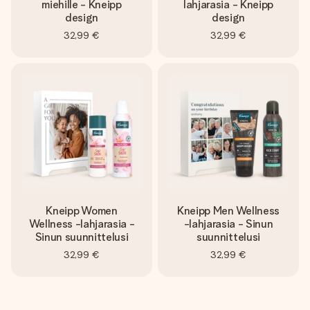
nopeammin kuin ehdit sanoa “yllätys!”
miehille - Kneipp
lahjarasia - Kneipp
design
design
32,99 €
32,99 €
Kneipp Women
Kneipp Men Wellness
Wellness -lahjarasia -
-lahjarasia - Sinun
Sinun suunnittelusi
suunnittelusi
32,99 €
32,99 €