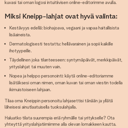
kuvasi tai oman logosi intuitiivisen online-editorimme avulla.
Miksi Kneipp-lahjat ovat hyvä valinta:
Kestävyys edellä: biohajoava, vegaani ja vapaa haitallisista
lisäaineista.
Dermatologisesti testattu: hellävarainen ja sopii kaikille
ihotyypeille.
Täydellinen joka tilanteeseen: syntymäpäivät, merkkipäivät,
yrityslahjat tai muuten vain.
Nopea ja helppo personointi: käytä online-editoriamme
lisätäksesi oman nimen, oman kuvan tai oman viestin todella
ikimuistoiseen lahjaan.
Tilaa oma Kneippin personoitu lahjasettisi tänään ja yllätä
läheisesi ainutlaatuisella tuoksulahjalla.
Haluatko tilata suurempia eriä ryhmälle tai yritykselle? Ota
yhteyttä yrityslahjatiimiimme alla olevan lomakkeen kautta.