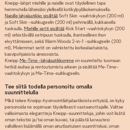
Kneipp-lahjat miehille ja naisille ovat täydellinen tapa
hemmotella läheisiäsi ylellisellä kotikylpyläkokemuksella.
Naisille lahjalaatikko sisältää
Soft Skin -vaahtokylvyn (200 ml)
ja Soft Skin -suihkugeelin (200 ml) pehmeällä, kukkaisella
tuoksulla.
Miehille setti sisältää
Kick Start -vaahtokylvyn (200
ml) virkistävällä setripuun tuoksulla, ihanteellinen ihon
elvyttämiseen, sekä Warm Woods 2-in-1 -suihkugeelin (200
ml). Molemmat setit on valmistettu korkealaatuisista,
kasvipohjaisista ainesosista.
Kneipp
Me-Time -lahjalaatikkomme
on suunniteltu tuomaan
hetkiä rauhaa ja rentoutumista arkeen ja sisältää Me-Time-
vaahtokylvyn ja Me-Time-suihkugeelin.
Tee siitä todella personoitu omalla
suunnittelulla
Mikä tekee Kneipp-hyvinvointilahjalaatikoista erityisiä, on kyky
personoida ne sopimaan täydellisesti vastaanottajalle. Valitse
valikoimasta elegantteja Kneipp-suunnitteluja, joihin voit lisätä
oman tekstisi ja/tai oman kuvasi, tai päästä luovuutesi
valloilleen lisäämällä oman ainutlaatuisen suunnittelusi, oman