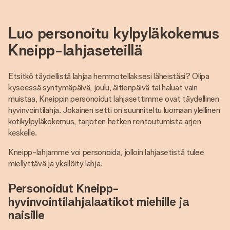
Luo personoitu kylpyläkokemus
Kneipp-lahjaseteillä
Etsitkö täydellistä lahjaa hemmotellaksesi läheistäsi? Olipa
kyseessä syntymäpäivä, joulu, äitienpäivä tai haluat vain
muistaa, Kneippin personoidut lahjasettimme ovat täydellinen
hyvinvointilahja. Jokainen setti on suunniteltu luomaan ylellinen
kotikylpyläkokemus, tarjoten hetken rentoutumista arjen
keskelle.
Kneipp-lahjamme voi personoida, jolloin lahjasetistä tulee
miellyttävä ja yksilöity lahja.
Personoidut Kneipp-
hyvinvointilahjalaatikot miehille ja
naisille