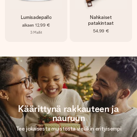
Lumisadepallo
Nahkaiset
patakintaat
alkaen
12,99 €
54,99 €
3
Mallit
Käärittynä rakkauteen ja
nauruun
Tee jokaisesta muistosta vieläkin erityisempi