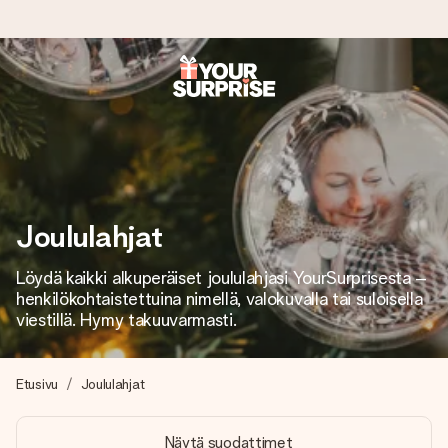
Tilaa tänään, lähetys 1 arkipäivässä
Valmistamme lahjasi huolella ja lähetämme sen hetkessä,
jotta voit antaa sen juuri oikeaan aikaan, kun sillä on eniten
merkitystä.
Joululahjat
4,8 (+15 000 arvostelun perusteella)
Löydä kaikki alkuperäiset joululahjasi YourSurprisesta –
Lahjamme inspiroivat. Asiakkaiden arvosana on 4,8 Google
henkilökohtaistettuina nimellä, valokuvalla tai suloisella
Reviewsissä.
viestillä. Hymy takuuvarmasti.
Etusivu
Joululahjat
Ilmainen tervehdyskortti
Tilaa tänään – personoitu lahja valmistuu ja lähtee matkaan
Näytä suodattimet