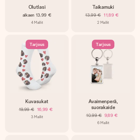
Olutlasi
Taikamuki
alkaen
13,99 €
13,99 €
11,89 €
4
Mallit
2
Mallit
Tarjous
Tarjous
Kuvasukat
Avaimenperä,
suorakaide
19,99 €
16,99 €
10,99 €
9,89 €
3
Mallit
6
Mallit