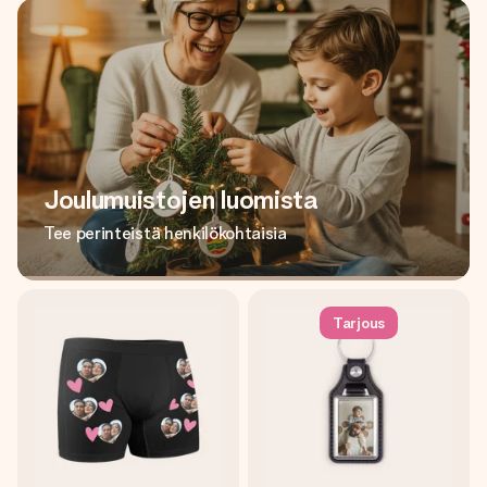
Joulumuistojen luomista
Tee perinteistä henkilökohtaisia
Tarjous