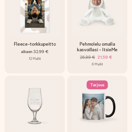
Fleece-torkkupeitto
Pehmolelu omalla
kasvoillasi - ItsieMe
alkaen
32,99 €
26,99 €
21,59 €
12
Mallit
6
Mallit
Tarjous