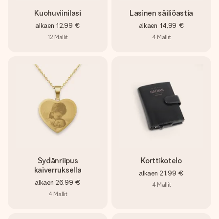
Kuohuviinilasi
Lasinen säiliöastia
alkaen
12,99 €
alkaen
14,99 €
12
Mallit
4
Mallit
Sydänriipus
Korttikotelo
kaiverruksella
alkaen
21,99 €
alkaen
26,99 €
4
Mallit
4
Mallit