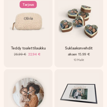
Tarjous
Teddy toalettilaukku
Suklaakonvehdit
26,99 €
22,94 €
alkaen
15,99 €
10
Mallit