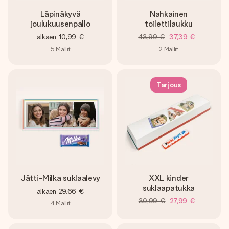
Läpinäkyvä
Nahkainen
joulukuusenpallo
toilettilaukku
alkaen
10,99 €
43,99 €
37,39 €
5
Mallit
2
Mallit
Tarjous
Jätti-Milka suklaalevy
XXL kinder
suklaapatukka
alkaen
29,66 €
30,99 €
27,99 €
4
Mallit