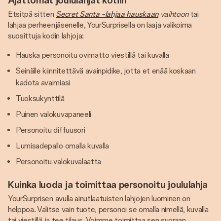
Ajattomat joululahjat kotiin
Etsitpä sitten
Secret Santa -lahjaa hauskaan
vaihtoon
tai
lahjaa perheenjäsenelle, YourSurprisella on laaja valikoima
suosittuja kodin lahjoja:
Hauska personoitu ovimatto viestillä tai kuvalla
Seinälle kiinnitettävä avainpidike, jotta et enää koskaan
kadota avaimiasi
Tuoksukynttilä
Puinen valokuvapaneeli
Personoitu diffuusori
Lumisadepallo omalla kuvalla
Personoitu valokuvalaatta
Kuinka luoda ja toimittaa personoitu joululahja
YourSurprisen avulla ainutlaatuisten lahjojen luominen on
helppoa. Valitse vain tuote, personoi se omalla nimellä, kuvalla
tai viestillä ja tee tilaus. Voimme toimittaa sen suoraan