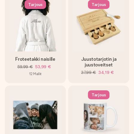
Tarjous
Tarjous
Froteetakki naisille
Juustotarjotin ja
juustoveitset
59,99 €
53,99 €
37,99 €
34,19 €
12
Mallit
Tarjous