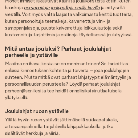
Monet ihmiset rakastavat kauniita joulukoristeita kotiin, kuten
hauskoja
personoituja joulupalloja omilla kuvilla
ja erityisellä
viestillä. Voit myös valita laajasta valikoimasta keittiötuotteita,
kuten personoituja teemukeja, kaiverrettuja viini- ja
samppanjalaseja, puusta kaiverrettuja leikkuulautoja sekä
kustomoituja tarjottimia ja esiliinoja täydellisessä joulutyylissä.
Mitä antaa jouluksi? Parhaat joululahjat
perheelle ja ystäville
Maailma on ihana, koska se on monimuotoinen! Se tarkoittaa
erilaisia ​​kiinnostuksen kohteita ja toiveita – jopa joululahjojen
suhteen. Mutta mitkä ovat parhaat lahjatyypit elämäntyylin ja
persoonallisuuden perusteella? Löydä parhaat joululahjat
perheenjäsenillesi ja tee heidät onnellisiksi ainutlaatuisella
yllätyksellä.
Joululahjat ruoan ystäville
Yllätä hyvän ruoan ystävät jättimäisellä suklaapatukalla,
artesaanipraliineilla tai juhlavilla lahjapakkauksilla, jotka
sisältävät herkkuja ja viiniä.