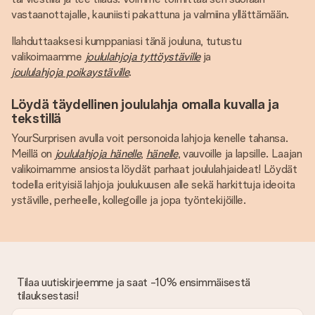
vastaanottajalle, kauniisti pakattuna ja valmiina yllättämään.
Ilahduttaaksesi kumppaniasi tänä jouluna, tutustu
valikoimaamme
joululahjoja tyttöystäville
ja
joululahjoja poikaystäville
.
Löydä täydellinen joululahja omalla kuvalla ja
tekstillä
YourSurprisen avulla voit personoida lahjoja kenelle tahansa.
Meillä on
joululahjoja hänelle
,
hänelle
, vauvoille ja lapsille. Laajan
valikoimamme ansiosta löydät parhaat joululahjaideat! Löydät
todella erityisiä lahjoja joulukuusen alle sekä harkittuja ideoita
ystäville, perheelle, kollegoille ja jopa työntekijöille.
Tilaa uutiskirjeemme ja saat -10% ensimmäisestä
tilauksestasi!