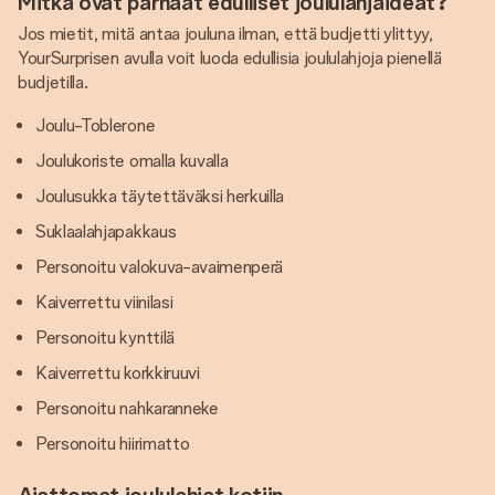
Mitkä ovat parhaat edulliset joululahjaideat?
Jos mietit, mitä antaa jouluna ilman, että budjetti ylittyy,
YourSurprisen avulla voit luoda edullisia joululahjoja pienellä
budjetilla.
Joulu-Toblerone
Joulukoriste omalla kuvalla
Joulusukka täytettäväksi herkuilla
Suklaalahjapakkaus
Personoitu valokuva-avaimenperä
Kaiverrettu viinilasi
Personoitu kynttilä
Kaiverrettu korkkiruuvi
Personoitu nahkaranneke
Personoitu hiirimatto