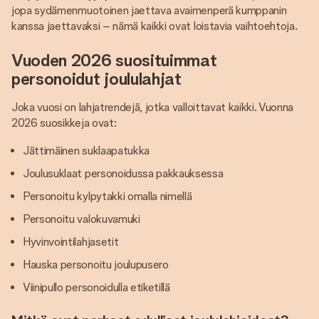
jopa sydämenmuotoinen jaettava avaimenperä kumppanin
kanssa jaettavaksi – nämä kaikki ovat loistavia vaihtoehtoja.
Vuoden 2026 suosituimmat
personoidut joululahjat
Joka vuosi on lahjatrendejä, jotka valloittavat kaikki. Vuonna
2026 suosikkeja ovat:
Jättimäinen suklaapatukka
Joulusuklaat personoidussa pakkauksessa
Personoitu kylpytakki omalla nimellä
Personoitu valokuvamuki
Hyvinvointilahjasetit
Hauska personoitu joulupusero
Viinipullo personoidulla etiketillä