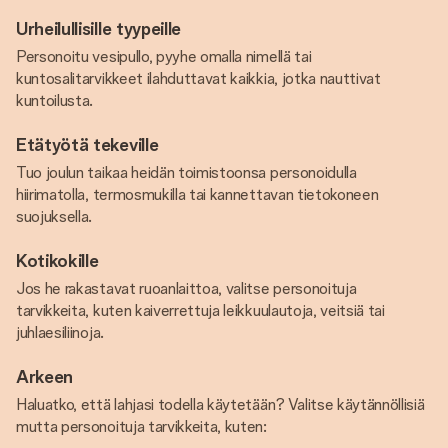
Urheilullisille tyypeille
Personoitu vesipullo, pyyhe omalla nimellä tai
kuntosalitarvikkeet ilahduttavat kaikkia, jotka nauttivat
kuntoilusta.
Etätyötä tekeville
Tuo joulun taikaa heidän toimistoonsa personoidulla
hiirimatolla, termosmukilla tai kannettavan tietokoneen
suojuksella.
Kotikokille
Jos he rakastavat ruoanlaittoa, valitse personoituja
tarvikkeita, kuten kaiverrettuja leikkuulautoja, veitsiä tai
juhlaesiliinoja.
Arkeen
Haluatko, että lahjasi todella käytetään? Valitse käytännöllisiä
mutta personoituja tarvikkeita, kuten: