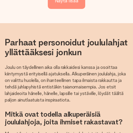
Näytä lisää
Parhaat personoidut joululahjat
yllättääksesi jonkun
Joulu on täydellinen aika olla rakkaidesi kanssa ja osoittaa
kiintymystä erityisellä ajatuksella. Alkuperäinen joululahja, joka
on valittu huolella, on ihanteellinen tapa ilmaista rakkautta ja
tehdä juhlapyhistä entistäkin taianomaisempia. Jos etsit
lahjaideoita hänelle, hänelle, lapsille tai ystäville, löydät täältä
paljon ainutlaatuista inspiraatiota.
Mitkä ovat todella alkuperäisiä
joululahjoja, joita ihmiset rakastavat?