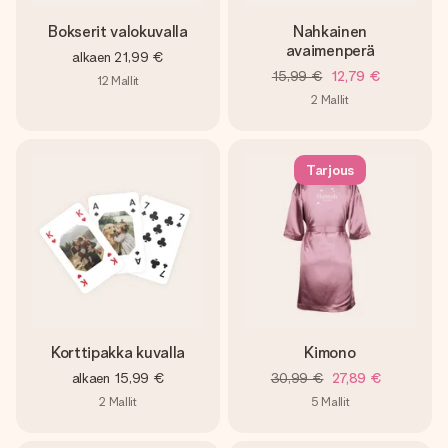
Bokserit valokuvalla
Nahkainen
avaimenperä
alkaen
21,99 €
15,99 €
12,79 €
12
Mallit
2
Mallit
Tarjous
Korttipakka kuvalla
Kimono
alkaen
15,99 €
30,99 €
27,89 €
2
Mallit
5
Mallit