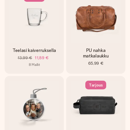
Teelasi kaiverruksella
PU nahka
matkalaukku
13,99 €
11,89 €
65,99 €
8
Mallit
Tarjous