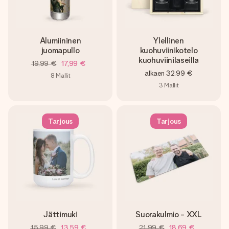
Alumiininen
Ylellinen
juomapullo
kuohuviinikotelo
kuohuviinilaseilla
19,99 €
17,99 €
alkaen
32,99 €
8
Mallit
3
Mallit
Tarjous
Tarjous
Jättimuki
Suorakulmio - XXL
15,99 €
13,59 €
21,99 €
18,69 €