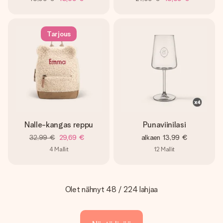
Tarjous
Nalle-kangas reppu
Punaviinilasi
32,99 €
29,69 €
alkaen
13,99 €
4
Mallit
12
Mallit
Olet nähnyt 48 / 224 lahjaa