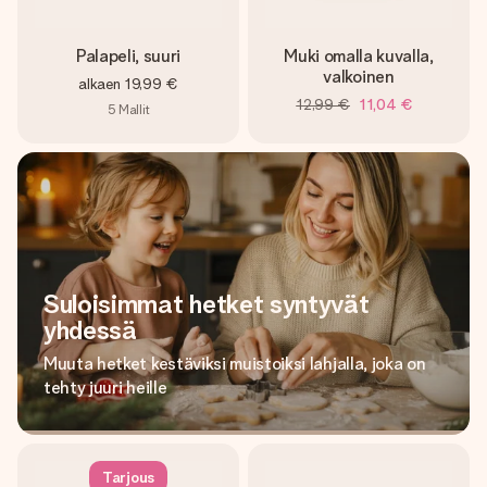
Palapeli, suuri
Muki omalla kuvalla,
valkoinen
alkaen
19,99 €
12,99 €
11,04 €
5
Mallit
Suloisimmat hetket syntyvät
yhdessä
Muuta hetket kestäviksi muistoiksi lahjalla, joka on
tehty juuri heille
Tarjous