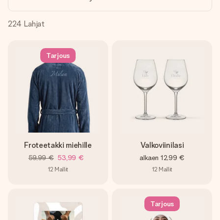
nopeammin kuin ehdit sanoa “yllätys!”
224
Lahjat
Tarjous
Froteetakki miehille
Valkoviinilasi
59,99 €
53,99 €
alkaen
12,99 €
12
Mallit
12
Mallit
Tarjous