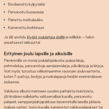
Brodeerattu kylpytakki
Personoitu lounasrasia
Painettu matkalaukku
Kaiverrettu korkkiruuvi
Ja älä unohda
löytää joululahjaa äidille
ja isällekin – hekin
ansaitsevat rakkautta!
Erityinen joulu lapsille ja aikuisille
Pienimmille on monia joululahjaideoita: puisia leluja,
pehmoleluja, personoituja aamiaismukeja, päiväkirjoja ja kirjoja.
Voit myös tutustua valikoimaamme vauvojen jouluvaatteita,
kuten T-paitoja, bodyja ja ruokalappuja heidän ensimmäiseen
jouluunsa.
Valokuva-albumi menneen vuoden parhaista muistoista,
jättimäinen nallekarhu valitsemallasi kuvalla, personoitu
palapeli, samppanjalahjapakkaus kaiverretuilla laseilla juhlavia
maljoja varten, tyyny kuvalla, kaiverretut valokuvariipukset tai