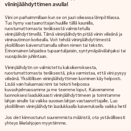
viininjäähdyttimen avulla!
Viini on parhaimmillaan kun se on juuri oikeassa lämpötilassa.
Tuo hymy vastaanottajan huulille tällä kauniilla,
ruostumattomasta teräksestä valmistetulla
viininjäähdyttimellä. Tämä viininjäähdytin pitää viinin viileänä ja
viininautinnon korkealla. Voit tehdä viininjäähdyttimestä
yksilöllisen kaiverruttamalla siihen nimen tai tekstin.
Erinomainen lahjaidea tupaantulijaisiin, syntymäpäivälahjaksi tai
vuosipäivän juhlintaan.
Viininjäähdytin on valmistettu kaksikerroksesta,
ruostumattomasta teräksestä, joka varmistaa, että viini pysyy
viileänä. Yksilöllisen viininjäähdyttimen luominen käy helposti.
Lisää vain haluamasi nimi tai teksti helpossa
kuvaohjelmassamme ja me teemme loput. Kaiverramme
luonnoksesi laadukkaasti viininjäähdyttimeen ja toimitamme
lahjan sinulle tai vaikka suoraan lahjan vastaanottajalle. Luo
yksilöllinen viininjäähdytin laadukkaalla kaiverruksella vaikka heti!
Jos olet kiinnostunut suuremmista määristä, ota ystävällisesti
yhteys liikelahjojen myyntiimme.