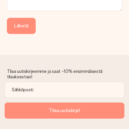
lahjasi lähettämisestä ylimääräiset 3 päivää.
Saapunut lahja
Entä jos lahja ei ole täysin mieleeni?
Lähetä
Olemme syvästi pahoillamme, että lahjasi ei ole sinun mielesi
mukaan. Ota yhteyttä asiakaspalveluun, niin he ovat valmiit
auttamaan sinua löytämään sopivan ratkaisun.
Onko lasku lähetetty tilauksen mukana?
Tilauksen kanssa ei lähetetä laskua. Saat aina laskun
vahvistusviestissä ja voit aina löytää sen MySurprise-tilillesi.
Tämä tarkoittaa sitä, että lahja toimitetaan suoraan
Tilaa uutiskirjeemme ja saat -10% ensimmäisestä
vastaanottajalle, mikä tekee siitä todellisen yllätyksen!
tilauksestasi!
Tilaa uutiskirje!