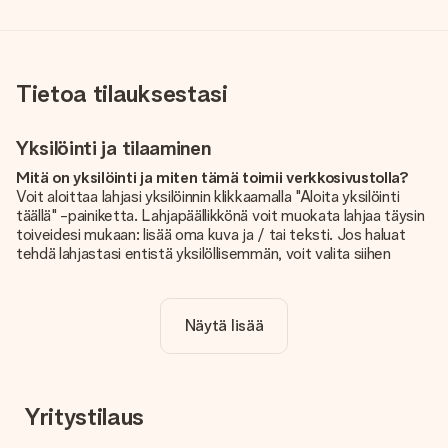
Tietoa tilauksestasi
Yksilöinti ja tilaaminen
Mitä on yksilöinti ja miten tämä toimii verkkosivustolla?
Voit aloittaa lahjasi yksilöinnin klikkaamalla "Aloita yksilöinti
täällä" -painiketta. Lahjapäällikkönä voit muokata lahjaa täysin
toiveidesi mukaan: lisää oma kuva ja / tai teksti. Jos haluat
tehdä lahjastasi entistä yksilöllisemmän, voit valita siihen
kauniin kuvioinnin.
Sisältyykö yksilöinti hintaan?
Näytä lisää
Sivustolla näkyvä hinta sisältää lahjasi yksilöinnin. Hauskaa ja
helppoa!
Kuinka tiedän, onko kuvani tarpeeksi laadukas?
Haluamme varmistaa, että olet täysin tyytyväinen lahjaasi.
Yritystilaus
Siksi on tärkeää käyttää korkealaatuisia valokuvia. Jos olet
epävarma kuvan laadusta, ota yhteyttä