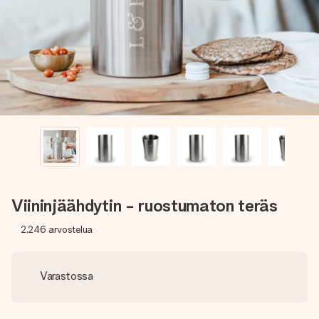
nopeammin kuin ehdit sanoa “yllätys!”
Viininjäähdytin - ruostumaton teräs
2,246
arvostelua
Varastossa