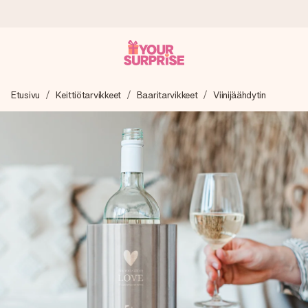
Tilaa tänään, lähetys 1 arkipäivässä
Etusivu
Keittiötarvikkeet
Baaritarvikkeet
Viinijäähdytin
Valmistamme lahjasi huolella ja lähetämme sen hetkessä,
jotta voit antaa sen juuri oikeaan aikaan, kun sillä on eniten
merkitystä.
4,8 (+15 000 arvostelun perusteella)
Lahjamme inspiroivat. Asiakkaiden arvosana on 4,8 Google
Reviewsissä.
Ilmainen tervehdyskortti
Tilaa tänään – personoitu lahja valmistuu ja lähtee matkaan