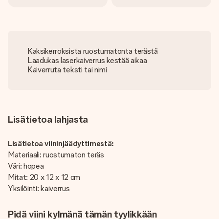
Kaksikerroksista ruostumatonta terästä
Laadukas laserkaiverrus kestää aikaa
Kaiverruta teksti tai nimi
Lisätietoa lahjasta
Lisätietoa viininjäädyttimestä:
Materiaali: ruostumaton teräs
Väri: hopea
Mitat: 20 x 12 x 12 cm
Yksilöinti: kaiverrus
Pidä viini kylmänä tämän tyylikkään