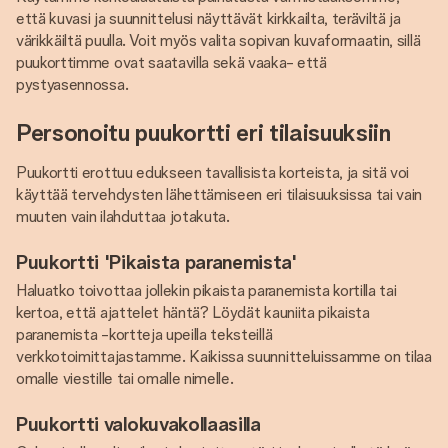
että kuvasi ja suunnittelusi näyttävät kirkkailta, teräviltä ja
värikkäiltä puulla. Voit myös valita sopivan kuvaformaatin, sillä
puukorttimme ovat saatavilla sekä vaaka- että
pystyasennossa.
Personoitu puukortti eri tilaisuuksiin
Puukortti erottuu edukseen tavallisista korteista, ja sitä voi
käyttää tervehdysten lähettämiseen eri tilaisuuksissa tai vain
muuten vain ilahduttaa jotakuta.
Puukortti 'Pikaista paranemista'
Haluatko toivottaa jollekin pikaista paranemista kortilla tai
kertoa, että ajattelet häntä? Löydät kauniita pikaista
paranemista -kortteja upeilla teksteillä
verkkotoimittajastamme. Kaikissa suunnitteluissamme on tilaa
omalle viestille tai omalle nimelle.
Puukortti valokuvakollaasilla