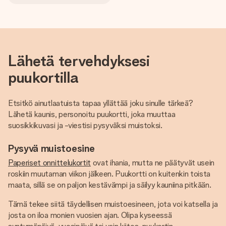
Lähetä tervehdyksesi
puukortilla
Etsitkö ainutlaatuista tapaa yllättää joku sinulle tärkeä?
Lähetä kaunis, personoitu puukortti, joka muuttaa
suosikkikuvasi ja -viestisi pysyväksi muistoksi.
Pysyvä muistoesine
Paperiset onnittelukortit
ovat ihania, mutta ne päätyvät usein
roskiin muutaman viikon jälkeen. Puukortti on kuitenkin toista
maata, sillä se on paljon kestävämpi ja säilyy kauniina pitkään.
Tämä tekee siitä täydellisen muistoesineen, jota voi katsella ja
josta on iloa monien vuosien ajan. Olipa kyseessä