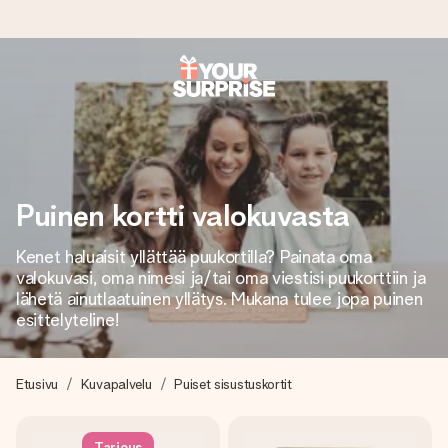
Tilaa tänään, lähetys 1 arkipäivässä
Valmistamme lahjasi huolella ja lähetämme sen hetkessä,
jotta voit antaa sen juuri oikeaan aikaan, kun sillä on eniten
merkitystä.
Puinen kortti valokuvasta
Kenet haluaisit yllättää puukortilla? Painata oma
4,8 (+15 000 arvostelun perusteella)
valokuvasi, oma nimesi ja/tai oma viestisi puukorttiin ja
Lahjamme inspiroivat. Asiakkaiden arvosana on 4,8 Google
lähetä ainutlaatuinen yllätys. Mukana tulee jopa puinen
Reviewsissä.
esittelyteline!
Etusivu
Kuvapalvelu
Puiset sisustuskortit
Ilmainen tervehdyskortti
Tilaa tänään – personoitu lahja valmistuu ja lähtee matkaan
Tarjous