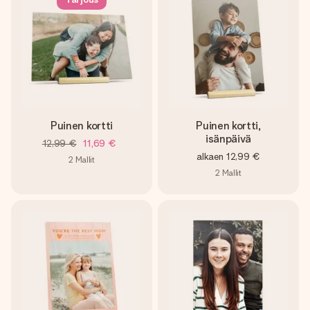
nopeammin kuin ehdit sanoa “yllätys!”
Puinen kortti
Puinen kortti,
isänpäivä
12,99 €
11,69 €
alkaen
12,99 €
2
Mallit
2
Mallit