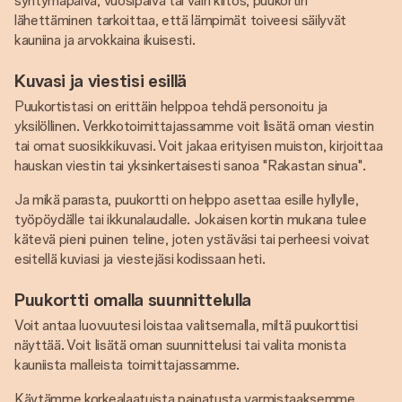
syntymäpäivä, vuosipäivä tai vain kiitos, puukortin
lähettäminen tarkoittaa, että lämpimät toiveesi säilyvät
kauniina ja arvokkaina ikuisesti.
Kuvasi ja viestisi esillä
Puukortistasi on erittäin helppoa tehdä personoitu ja
yksilöllinen. Verkkotoimittajassamme voit lisätä oman viestin
tai omat suosikkikuvasi. Voit jakaa erityisen muiston, kirjoittaa
hauskan viestin tai yksinkertaisesti sanoa "Rakastan sinua".
Ja mikä parasta, puukortti on helppo asettaa esille hyllylle,
työpöydälle tai ikkunalaudalle. Jokaisen kortin mukana tulee
kätevä pieni puinen teline, joten ystäväsi tai perheesi voivat
esitellä kuviasi ja viestejäsi kodissaan heti.
Puukortti omalla suunnittelulla
Voit antaa luovuutesi loistaa valitsemalla, miltä puukorttisi
näyttää. Voit lisätä oman suunnittelusi tai valita monista
kauniista malleista toimittajassamme.
Käytämme korkealaatuista painatusta varmistaaksemme,