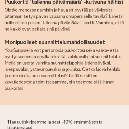
Puukortti 'tallenna päivämäärä' -kutsuna häihisi
Oletko menossa naimisiin ja haluaisit pyytää päivävieraita
pitämään tietyn päivän vapaana omaperäisellä tavalla? Lähetä
heille sitten puinen 'tallenna päivämäärä' -kortti. Varmista, että
he kaikki ovat paikalla sinä päivänä!
Monipuoliset suunnittelumahdollisuudet
YourSurprisella voit personoida puukorttisi sekä vaaka- että
pystyasennossa omalla tekstillä, valokuvalla tai suunnittelulla.
Meillä on useita valmiita
suunnittelupohjia äitienpäiväksi
,
isienpäiväksi, ystävänpäiväksi ja jouluksi. Oletko luova henkilö
ja onko sinulla oma suunnittelusi? Lisää se sitten
kuvatiedostona toimittajaamme, niin teemme siitä ihanan
puukortin!
Tilaa uutiskirjeemme ja saat -10% ensimmäisestä
tilauksestasi!