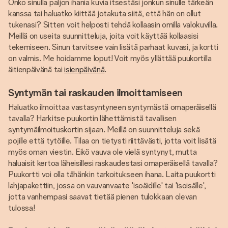
Onko sinulla paljon ihania kuvia itsestäsi jonkun sinulle tärkeän
kanssa tai haluatko kiittää jotakuta siitä, että hän on ollut
tukenasi? Sitten voit helposti tehdä kollaasin omilla valokuvilla.
Meillä on useita suunnitteluja, joita voit käyttää kollaasisi
tekemiseen. Sinun tarvitsee vain lisätä parhaat kuvasi, ja kortti
on valmis. Me hoidamme loput! Voit myös yllättää puukortilla
äitienpäivänä tai
isienpäivänä
.
Syntymän tai raskauden ilmoittamiseen
Haluatko ilmoittaa vastasyntyneen syntymästä omaperäisellä
tavalla? Harkitse puukortin lähettämistä tavallisen
syntymäilmoituskortin sijaan. Meillä on suunnitteluja sekä
pojille että tytöille. Tilaa on tietysti riittävästi, jotta voit lisätä
myös oman viestin. Eikö vauva ole vielä syntynyt, mutta
haluaisit kertoa läheisillesi raskaudestasi omaperäisellä tavalla?
Puukortti voi olla tähänkin tarkoitukseen ihana. Laita puukortti
lahjapakettiin, jossa on vauvanvaate 'isoäidille' tai 'isoisälle',
jotta vanhempasi saavat tietää pienen tulokkaan olevan
tulossa!