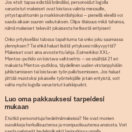
Jos etsit tapaa edistää brändiäsi, personoidut logolla
varustetut makeiset ovat loistava valinta messuille,
yritystapahtumiin ja markkinointilahjoiksi – pienellä eleellä voi
saada aikaan suuren vaikutuksen. Olipa tilaisuus mikä tahansa,
nämä makeiset tekevät jokaisesta hetkestä erityisen!
Onko yritykselläsi tulossa tapahtuma tai onko joku saamassa
ylennyksen? Tai ehkä haluat lisätä yrityksesi näkyvyyttä?
Makeiset ovat aina arvostettu lahja. Esimerkiksi XXL-
Mentos-putkilo on loistava vaihtoehto – se sisältää 21 eri
makuista Mentos-putkiloa, täydellinen uuden virstanpylvään
juhlistamiseen tai loistavan työn palkitsemiseen. Jos haluat
jättää muistoksi jokaiselle työntekijälle jotain erityistä, voit
valita myös logolla varustetut karkkipurkit.
Luo oma pakkauksesi tarpeidesi
mukaan
Etsitkö personoituja hedelmämakeisia? Ne ovat monien
suosikkeja herkullisuutensa ja monipuolisuutensa ansiosta. Voit
saada pehmeät hedelmäkarkit lasipurkissa omalla