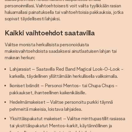
personoinnillasi. Vaihtoehtoisesti voit valita tyylikkään rasian
haluamallasi painatuksella tai vaihtoehtoisia pakkauksia, jotka
sopivat täydellisesti lahjaksi.
Kaikki vaihtoehdot saatavilla
Valitse monista herkullisista personoiduista
makeisvaihtoehdoista saadaksesi ainutlaatuisen lahjan tai
makean herkun:
Lahjarasiat – Saatavilla Red Band Magical Look-O-Look -
karkeilla, täydellinen yllättämään herkullisella valikoimalla.
Ikoniset brändit – Personoi Mentos- tai Chupa Chups -
pakkaukset, ihanteellinen kaikenikäisille.
Hedelmämakeiset – Valitse personoitu purkki täynnä
pehmeitä makeisia, loistava lahjaidea.
Yksittäispakatut makeiset – Valitse minttupastillit rasiassa
tai yksittäispakatut Mentos-karkit, käytännöllinen ja