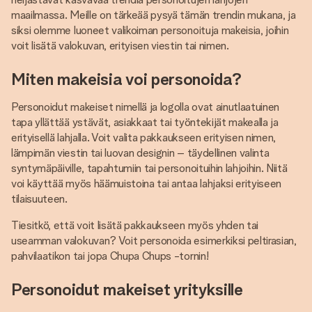
maailmassa. Meille on tärkeää pysyä tämän trendin mukana, ja
siksi olemme luoneet valikoiman personoituja makeisia, joihin
voit lisätä valokuvan, erityisen viestin tai nimen.
Miten makeisia voi personoida?
Personoidut makeiset nimellä ja logolla ovat ainutlaatuinen
tapa yllättää ystävät, asiakkaat tai työntekijät makealla ja
erityisellä lahjalla. Voit valita pakkaukseen erityisen nimen,
lämpimän viestin tai luovan designin – täydellinen valinta
syntymäpäiville, tapahtumiin tai personoituihin lahjoihin. Niitä
voi käyttää myös häämuistoina tai antaa lahjaksi erityiseen
tilaisuuteen.
Tiesitkö, että voit lisätä pakkaukseen myös yhden tai
useamman valokuvan? Voit personoida esimerkiksi peltirasian,
pahvilaatikon tai jopa Chupa Chups -tornin!
Personoidut makeiset yrityksille