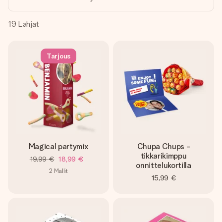
nopeammin kuin ehdit sanoa “yllätys!”
19
Lahjat
Tarjous
Magical partymix
Chupa Chups -
tikkarikimppu
19,99 €
18,99 €
onnittelukortilla
2
Mallit
15,99 €