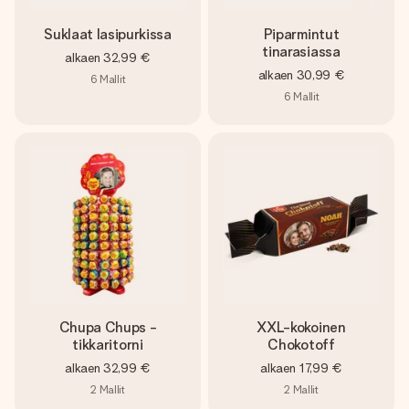
Suklaat lasipurkissa
Piparmintut
tinarasiassa
alkaen
32,99 €
alkaen
30,99 €
6
Mallit
6
Mallit
Chupa Chups -
XXL-kokoinen
tikkaritorni
Chokotoff
alkaen
32,99 €
alkaen
17,99 €
2
Mallit
2
Mallit