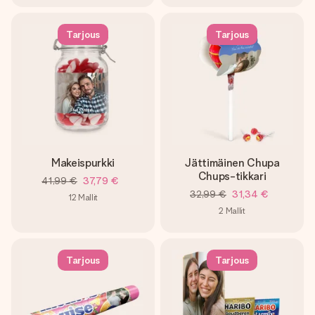
Tarjous
Tarjous
Makeispurkki
Jättimäinen Chupa
Chups-tikkari
41,99 €
37,79 €
32,99 €
31,34 €
12
Mallit
2
Mallit
Tarjous
Tarjous