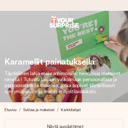
Tilaa tänään, lähetys 1 arkipäivässä
Valmistamme lahjasi huolella ja lähetämme sen hetkessä,
jotta voit antaa sen juuri oikeaan aikaan, kun sillä on eniten
merkitystä.
Karamellit painatuksella
Täydellinen lahja makeanhimoisille: herkullisia makeiset
4,8 (+15 000 arvostelun perusteella)
nimellä ! Tutustu laajaan valikoimaan persoonallisia ja
Lahjamme inspiroivat. Asiakkaiden arvosana on 4,8 Google
persoonattomia makeisia, jotka sopivat täydellisesti
Reviewsissä.
syntymäpäiville ja muihin erityistilaisuuksiin.
Etusivu
Suklaa ja makeiset
Karkkilahjat
Ilmainen tervehdyskortti
Tilaa tänään – personoitu lahja valmistuu ja lähtee matkaan
Näytä suodattimet