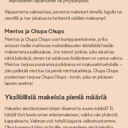
ihanteellinen tapahtumiin tai yrityslahjoiksi.
Riippumatta valinnastasi, personoi makeiset nimellä, logolla tai
viestillä ja tee jokaisesta hetkestä vieläkin makeampi!
Mentos ja Chupa Chups
Mentos ja Chupa Chups ovat kumppaneitamme, jotka
antavat meille mahtavan mahdollisuuden räätälöidä heidän
makeistensa pakkauksia. Jos tunnet jonkun, joka rakastaa
näitä brändejä, nimen tai valokuvan lisääminen on varma valinta.
Mentos tarjoaa purukumia putkiloissa eri makuvaihtoehdoilla –
joko pelkkää minttua tai pieniä minttukarkkeja. Chupa Chups
puolestaan tarjoaa Chupa Chups -tornin, joka on jokaisen
lapsen unelma!
Yksilöllisiä makeisia pieniä määriä
Haluatko ainutlaatuisen lahjan tilaamatta suuria määriä? Ei
hätää! Voit luoda oman erikoismakeisen, vaikka vain yhdestä
kappaleesta. Valinnan voit tehdä laajasta valikoimastamme.
Olipa kyseessä lahja ystävälle, omaperäinen yksityiskohta