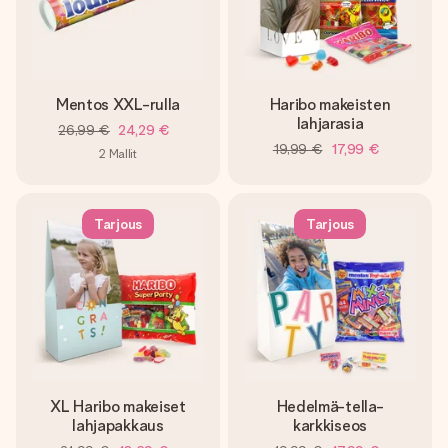
Mentos XXL-rulla
Haribo makeisten
lahjarasia
26,99 €
24,29 €
19,99 €
17,99 €
2
Mallit
Tarjous
Tarjous
XL Haribo makeiset
Hedelmä-tella-
lahjapakkaus
karkkiseos