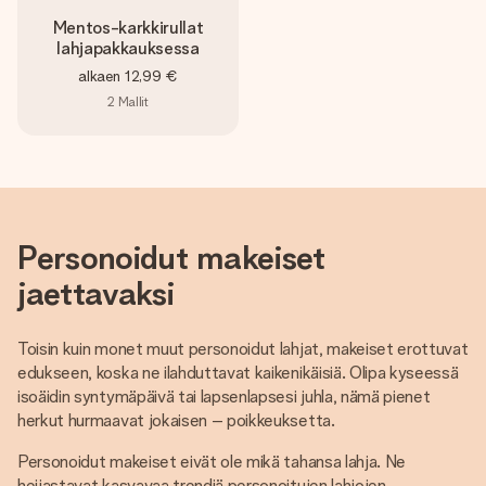
Mentos-karkkirullat
lahjapakkauksessa
alkaen
12,99 €
2
Mallit
Personoidut makeiset
jaettavaksi
Toisin kuin monet muut personoidut lahjat, makeiset erottuvat
edukseen, koska ne ilahduttavat kaikenikäisiä. Olipa kyseessä
isoäidin syntymäpäivä tai lapsenlapsesi juhla, nämä pienet
herkut hurmaavat jokaisen – poikkeuksetta.
Personoidut makeiset eivät ole mikä tahansa lahja. Ne
heijastavat kasvavaa trendiä personoitujen lahjojen