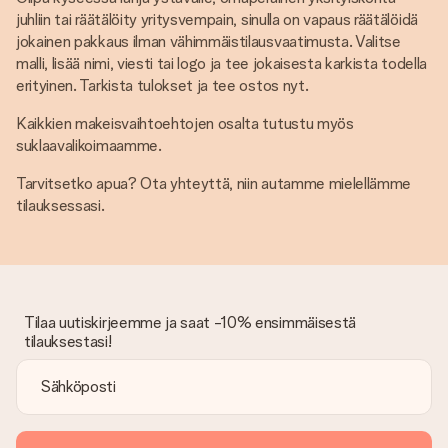
juhliin tai räätälöity yritysvempain, sinulla on vapaus räätälöidä
jokainen pakkaus ilman vähimmäistilausvaatimusta. Valitse
malli, lisää nimi, viesti tai logo ja tee jokaisesta karkista todella
erityinen. Tarkista tulokset ja tee ostos nyt.
Kaikkien makeisvaihtoehtojen osalta tutustu myös
suklaavalikoimaamme.
Tarvitsetko apua? Ota yhteyttä, niin autamme mielellämme
tilauksessasi.
Tilaa uutiskirjeemme ja saat -10% ensimmäisestä
tilauksestasi!