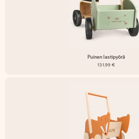
Puinen lastipyörä
131,99 €