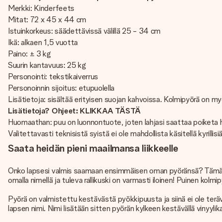
Merkki: Kinderfeets
Mitat: 72 x 45 x 44 cm
Istuinkorkeus: säädettävissä välillä 25 - 34 cm
Ikä: alkaen 1,5 vuotta
Paino: ± 3 kg
Suurin kantavuus: 25 kg
Personointi: tekstikaiverrus
Personoinnin sijoitus: etupuolella
Lisätietoja: sisältää erityisen suojan kahvoissa. Kolmipyörä on 
Lisätietoja? Ohjeet: KLIKKAA TÄSTÄ
Huomaathan: puu on luonnontuote, joten lahjasi saattaa poiketa 
Valitettavasti teknisistä syistä ei ole mahdollista käsitellä kyrillisiä
Saata heidän pieni maailmansa liikkeelle
Onko lapsesi valmis saamaan ensimmäisen oman pyöränsä? Tämä puin
omalla nimellä ja tuleva rallikuski on varmasti iloinen! Puinen kolmi
Pyörä on valmistettu kestävästä pyökkipuusta ja siinä ei ole ter
lapsen nimi. Nimi lisätään sitten pyörän kylkeen kestävällä vinyylika