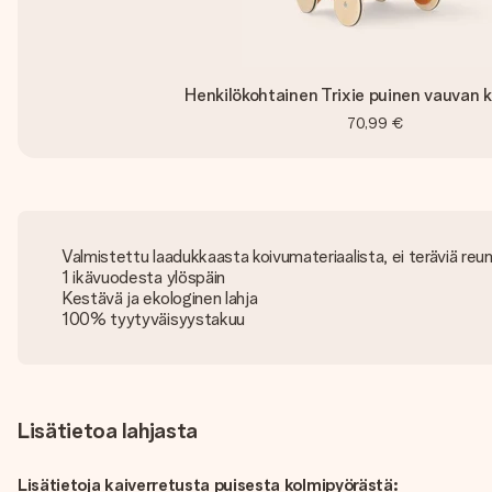
Henkilökohtainen Trixie puinen vauvan k
70,99 €
Valmistettu laadukkaasta koivumateriaalista, ei teräviä reu
1 ikävuodesta ylöspäin
Kestävä ja ekologinen lahja
100% tyytyväisyystakuu
Lisätietoa lahjasta
Lisätietoja kaiverretusta puisesta kolmipyörästä: