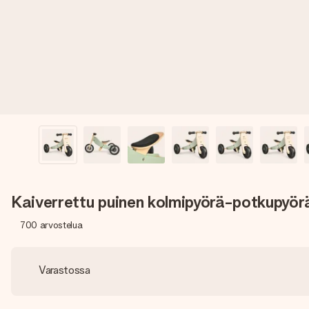
Kaiverrettu puinen kolmipyörä-potkupyör
700
arvostelua
Varastossa