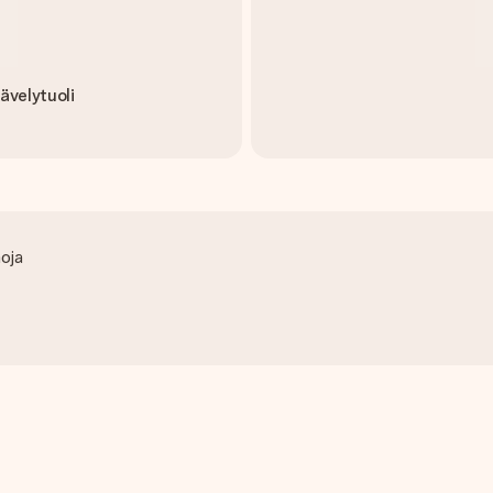
ävelytuoli
noja