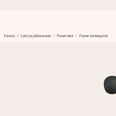
Tilaa tänään, lähetys 1 arkipäivässä
Etusivu
Lelut ja juhlatavarat
Puiset lelut
Puinen lastenpyörä
Valmistamme lahjasi huolella ja lähetämme sen hetkessä, jotta vo
merkitystä.
4,8 (+15 000 arvostelun perusteella)
Lahjamme inspiroivat. Asiakkaiden arvosana on 4,8 Google Re
Ilmainen tervehdyskortti
Tilaa tänään – personoitu lahja valmistuu ja lähtee matkaan no