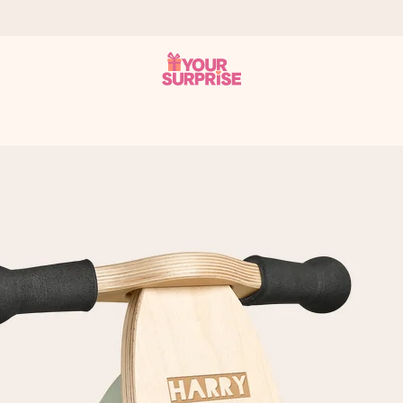
it antaa sen juuri oikeaan aikaan, kun sillä on eniten
viewsissä.
peammin kuin ehdit sanoa “yllätys!”