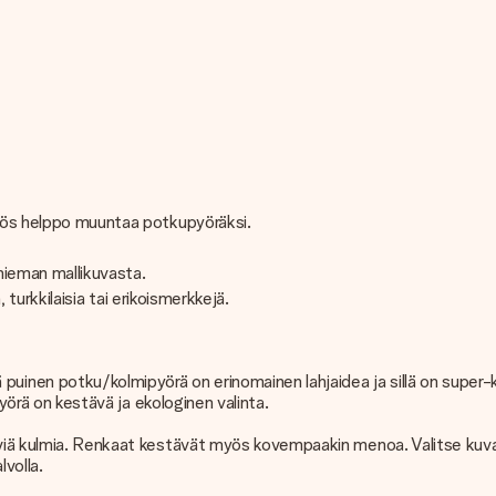
myös helppo muuntaa potkupyöräksi.
hieman mallikuvasta.
, turkkilaisia tai erikoismerkkejä.
en potku/kolmipyörä on erinomainen lahjaidea ja sillä on super-kiv
pyörä on kestävä ja ekologinen valinta.
äviä kulmia. Renkaat kestävät myös kovempaakin menoa. Valitse kuvaed
lvolla.