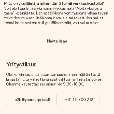
Mitä on yksilöinti ja miten tämä toimii verkkosivustolla?
Voit aloittaa lahjasi yksilöinnin klikkaamalla "Aloita yksilöinti
täällä" -painiketta. Lahjapäällikkönä voit muokata lahjaa täysin
toiveidesi mukaan: lisää oma kuva ja / tai teksti. Jos haluat
tehdä lahjastasi entistä yksilöllisemmän, voit valita siihen
kauniin kuvioinnin.
Sisältyykö yksilöinti hintaan?
Näytä lisää
Sivustolla näkyvä hinta sisältää lahjasi yksilöinnin. Hauskaa ja
helppoa!
Kuinka tiedän, onko kuvani tarpeeksi laadukas?
Haluamme varmistaa, että olet täysin tyytyväinen lahjaasi.
Yritystilaus
Siksi on tärkeää käyttää korkealaatuisia valokuvia. Jos olet
epävarma kuvan laadusta, ota yhteyttä
Oletko kiinnostunut tilaamaan suuremman määrän tästä
asiakaspalvelutiimiimme ja liitä valokuva tilaamasi lahjan
lahjasta? Ota yhteyttä ja saat välittömän hintatarjouksen.
mukana. He voivat sitten tarkistaa laadun puolestasi!
Olemme käytettävissä arkisin klo 9:30-18:00.
Mitä formaatteja voin ladata?
Voit ladata editoriin JPG- ja PNG-tiedostoja. Vai onko sinulla
b2b@yoursurprise.fi
+31 111 700 212
kuva eri formaatissa? Ota yhteyttä asiakaspalveluun. He
auttavat sinua mielellään, jotta voit tehdä haluamasi lahjan!