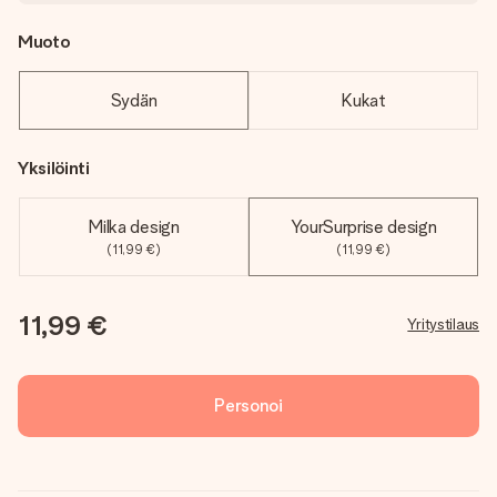
Muoto
Sydän
Kukat
Yksilöinti
Milka design
YourSurprise design
(11,99 €)
(11,99 €)
11,99 €
Yritystilaus
Personoi