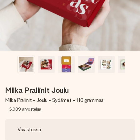
nopeammin kuin ehdit sanoa “yllätys!”
Milka Praliinit Joulu
Milka Praliinit - Joulu - Sydämet - 110 grammaa
3,089
arvostelua
Varastossa