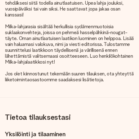
tehdäksesi siitä todella ainutlaatuisen. Upea lahja jouluksi,
vuosipäiväksi tai vain siksi. He saattavat jopa jakaa osan
kanssasi!
Milka-lahjarasia sisältää herkullisia sydämenmuotoisia
suklaakonvehteja, joissa on pehmeä hasselpähkinä-nougat-
täyte. Oman ainutlaatuisen laatikon luominen on helppoa. Lisää
vain haluamasi valokuva, nimi ja viesti editorissa. Tulostamme
suunnittelusi laatikkoon täydellisenä ja värillisenä ennen
lähettämistä valitsemaasi osoitteeseen. Luo henkilökohtainen
Milka-lahjalaatikkosi nyt!
Jos olet kiinnostunut tekemään suuren tilauksen, ota yhteyttä
liiketoimintaosastoomme saadaksesi lisätietoja.
Tietoa tilauksestasi
Yksilöinti ja tilaaminen