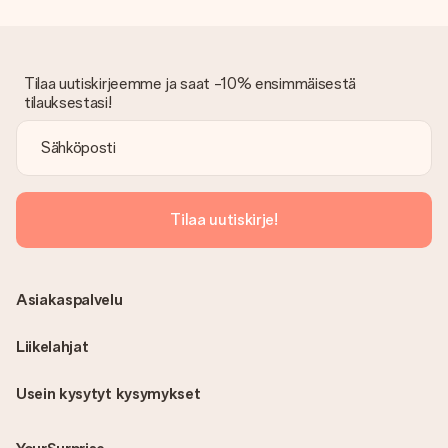
Onko lasku lähetetty tilauksen mukana?
Tilauksen kanssa ei lähetetä laskua. Saat aina laskun
vahvistusviestissä ja voit aina löytää sen MySurprise-tilillesi.
Tämä tarkoittaa sitä, että lahja toimitetaan suoraan
Tilaa uutiskirjeemme ja saat -10% ensimmäisestä
vastaanottajalle, mikä tekee siitä todellisen yllätyksen!
tilauksestasi!
Tilaa uutiskirje!
Asiakaspalvelu
Liikelahjat
Usein kysytyt kysymykset