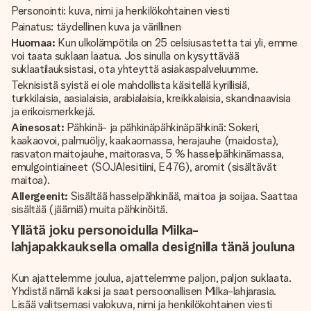
Personointi: kuva, nimi ja henkilökohtainen viesti
Painatus: täydellinen kuva ja värillinen
Huomaa:
Kun ulkolämpötila on 25 celsiusastetta tai yli, emme
voi taata suklaan laatua. Jos sinulla on kysyttävää
suklaatilauksistasi, ota yhteyttä asiakaspalveluumme.
Teknisistä syistä ei ole mahdollista käsitellä kyrillisiä,
turkkilaisia, aasialaisia, arabialaisia, kreikkalaisia, skandinaavisia
ja erikoismerkkejä.
Ainesosat:
Pähkinä- ja pähkinäpähkinäpähkinä: Sokeri,
kaakaovoi, palmuöljy, kaakaomassa, herajauhe (maidosta),
rasvaton maitojauhe, maitorasva, 5 % hasselpähkinämassa,
emulgointiaineet (SOJAlesitiini, E476), aromit (sisältävät
maitoa).
Allergeenit:
Sisältää hasselpähkinää, maitoa ja soijaa. Saattaa
sisältää (jäämiä) muita pähkinöitä.
Yllätä joku personoidulla Milka-
lahjapakkauksella omalla designilla tänä jouluna
Kun ajattelemme joulua, ajattelemme paljon, paljon suklaata.
Yhdistä nämä kaksi ja saat persoonallisen Milka-lahjarasia.
Lisää valitsemasi valokuva, nimi ja henkilökohtainen viesti