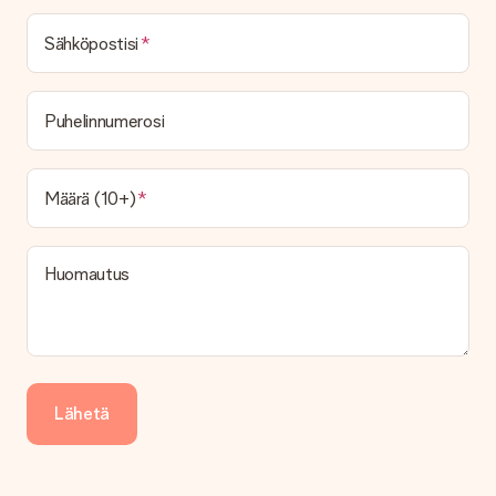
Mikä on toimitusaika ja milloin saan lahjani?
Toimitusaika löytyy lahjan tuotesivulta. Voit luottaa siihen,
Sähköpostisi
että operaattorimme toimittaa lahjasi tänä päivänä.
Mitä toimitusvaihtoehtoja voin valita?
Tällä hetkellä ei ole (vielä) mahdollista valita
Puhelinnumerosi
toimitusvaihtoehtoa. Halutessasi tilauksen lähetetään joko
paketti tai postilaatikon toimitus. Haluatko tietää, mikä
vaihtoehto tilauksesi kuuluu? Ota yhteyttä asiakaspalveluun.
Määrä (10+)
Maksu
Kuinka voin maksaa tilaukseni?
Tarjoamme seuraavat maksutavat: iDeal, Paypal, luottokortti,
Huomautus
lasku Klarna-palvelun kautta tai manuaalinen siirto. Jos
maksutapahtuma tapahtuu manuaalisesti, ota huomioon
lahjasi lähettämisestä ylimääräiset 3 päivää.
Saapunut lahja
Entä jos lahja ei ole täysin mieleeni?
Lähetä
Olemme syvästi pahoillamme, että lahjasi ei ole sinun mielesi
mukaan. Ota yhteyttä asiakaspalveluun, niin he ovat valmiit
auttamaan sinua löytämään sopivan ratkaisun.