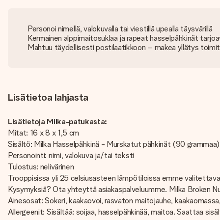
Personoi nimellä, valokuvalla tai viestillä upealla täysvärillä
Kermainen alppimaitosuklaa ja rapeat hasselpähkinät tarjo
Mahtuu täydellisesti postilaatikkoon – makea yllätys toimi
Lisätietoa lahjasta
Lisätietoja Milka-patukasta:
Mitat: 16 x 8 x 1,5 cm
Sisältö: Milka Hasselpähkinä - Murskatut pähkinät (90 grammaa)
Personointi: nimi, valokuva ja/tai teksti
Tulostus: nelivärinen
Trooppisissa yli 25 celsiusasteen lämpötiloissa emme valitettavas
Kysymyksiä? Ota yhteyttä asiakaspalveluumme. Milka Broken Nut 
Ainesosat: Sokeri, kaakaovoi, rasvaton maitojauhe, kaakaomassa, h
Allergeenit: Sisältää: soijaa, hasselpähkinää, maitoa. Saattaa sisält