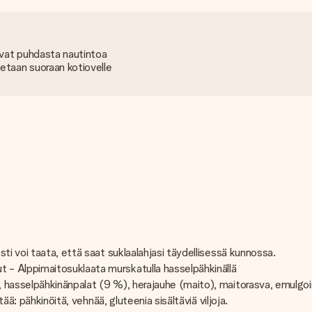
avat puhdasta nautintoa
tetaan suoraan kotiovelle
ti voi taata, että saat suklaalahjasi täydellisessä kunnossa.
- Alppimaitosuklaata murskatulla hasselpähkinällä
asselpähkinänpalat (9 %), herajauhe (maito), maitorasva, emulgointia
ää: pähkinöitä, vehnää, gluteenia sisältäviä viljoja.