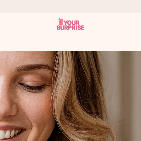
it antaa sen juuri oikeaan aikaan, kun sillä on eniten
viewsissä.
peammin kuin ehdit sanoa “yllätys!”