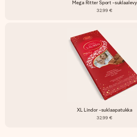
Mega Ritter Sport -suklaalevy
32,99 €
XL Lindor -suklaapatukka
32,99 €