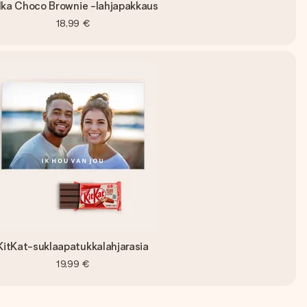
lka Choco Brownie -lahjapakkaus
18,99 €
KitKat-suklaapatukkalahjarasia
19,99 €