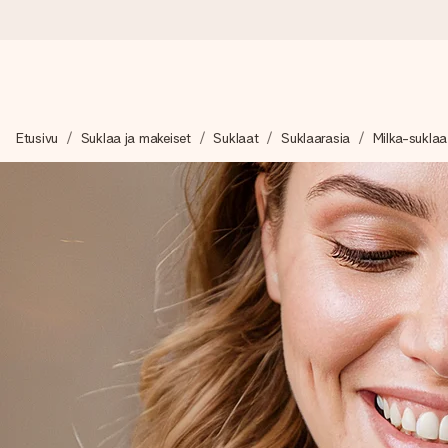
Tilaa tänään, lähetys 1 arkipäivässä
Etusivu
Suklaa ja makeiset
Suklaat
Suklaarasia
Milka-suklaa
Valmistamme lahjasi huolella ja lähetämme sen hetkessä, jotta vo
merkitystä.
4,8 (+15 000 arvostelun perusteella)
Lahjamme inspiroivat. Asiakkaiden arvosana on 4,8 Google Re
Ilmainen tervehdyskortti
Tilaa tänään – personoitu lahja valmistuu ja lähtee matkaan no