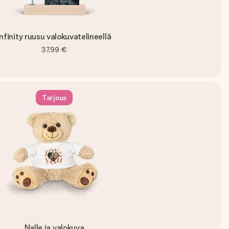
Infinity ruusu valokuvatelineellä
37,99 €
Tarjous
Nalle ja valokuva