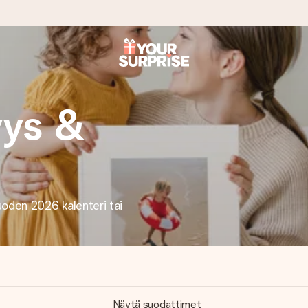
it antaa sen juuri oikeaan aikaan, kun sillä on eniten
yys &
viewsissä.
oden 2026 kalenteri tai
peammin kuin ehdit sanoa “yllätys!”
Näytä suodattimet