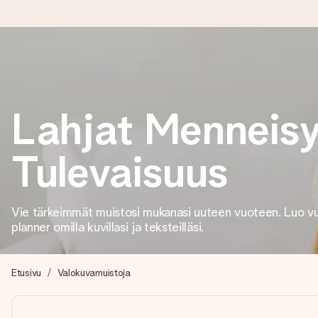
Tilaa tänään, lähetys 1 arkipäivässä
Valmistamme lahjasi huolella ja lähetämme sen hetkessä, jotta vo
Lahjat Menneis
merkitystä.
Tulevaisuus
4,8 (+15 000 arvostelun perusteella)
Lahjamme inspiroivat. Asiakkaiden arvosana on 4,8 Google Re
Vie tärkeimmät muistosi mukanasi uuteen vuoteen. Luo vu
planner omilla kuvillasi ja teksteilläsi.
Ilmainen tervehdyskortti
Etusivu
Valokuvamuistoja
Tilaa tänään – personoitu lahja valmistuu ja lähtee matkaan no