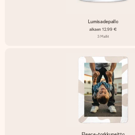
Lumisadepallo
alkaen
12,99 €
3
Mallit
Fleece-torkkupeitto