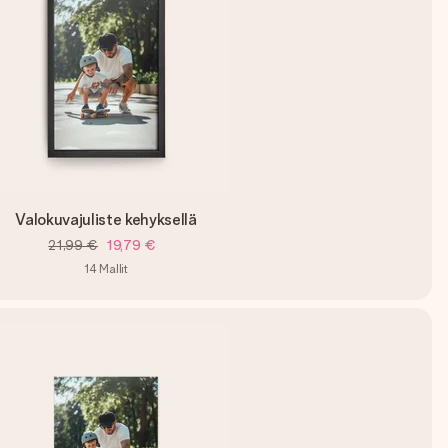
Valokuvajuliste kehyksellä
21,99 €
19,79 €
14
Mallit