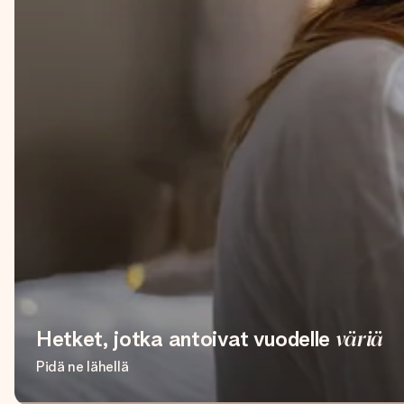
Hetket, jotka antoivat vuodelle
väriä
Pidä ne lähellä