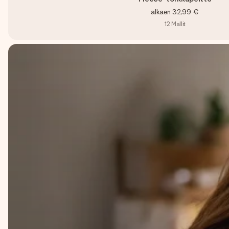
alkaen
32,99 €
12
Mallit