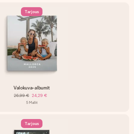
Tarjous
Valokuva-albumit
26,99 €
24,29 €
5
Mallit
Tarjous