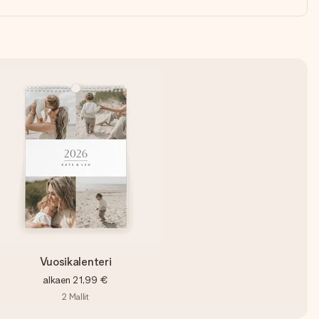
Vuosikalenteri
alkaen
21,99 €
2
Mallit