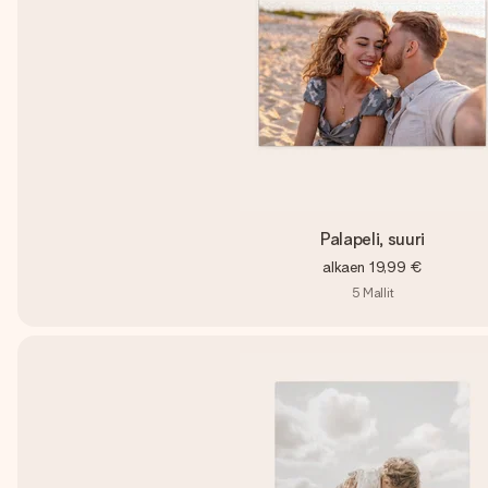
Palapeli, suuri
alkaen
19,99 €
5
Mallit