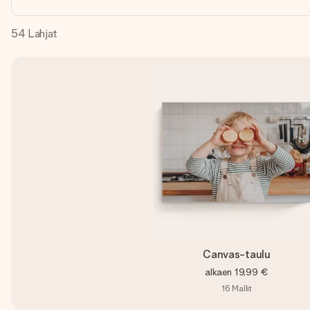
54
Lahjat
Canvas-taulu
alkaen
19,99 €
16
Mallit