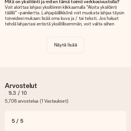
Mitä on yksilöinti ja miten tämä toimii verkkosivustolla?
Voit aloittaa lahjasi yksilöinnin klikkaamalla "Aloita yksilöinti
täällä" -painiketta. Lahjapäällikkönä voit muokata lahjaa täysin
toiveidesi mukaan: lisää oma kuva ja / tai teksti. Jos haluat
tehdä lahjastasi entistä yksilöllisemmän, voit valita siihen
kauniin kuvioinnin.
Sisältyykö yksilöinti hintaan?
Näytä lisää
Sivustolla näkyvä hinta sisältää lahjasi yksilöinnin. Hauskaa ja
helppoa!
Kuinka tiedän, onko kuvani tarpeeksi laadukas?
Haluamme varmistaa, että olet täysin tyytyväinen lahjaasi.
Siksi on tärkeää käyttää korkealaatuisia valokuvia. Jos olet
epävarma kuvan laadusta, ota yhteyttä
Arvostelut
asiakaspalvelutiimiimme ja liitä valokuva tilaamasi lahjan
mukana. He voivat sitten tarkistaa laadun puolestasi!
9.3
/ 10
5,708 arvostelua
(
1 Vastaukset
)
Mitä formaatteja voin ladata?
Voit ladata editoriin JPG- ja PNG-tiedostoja. Vai onko sinulla
kuva eri formaatissa? Ota yhteyttä asiakaspalveluun. He
auttavat sinua mielellään, jotta voit tehdä haluamasi lahjan!
5 / 5
Entä jos haluamasi väri tai vaihtoehto ei ole