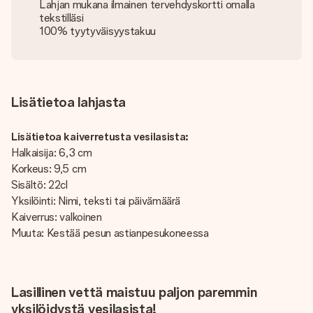
Lahjan mukana ilmainen tervehdyskortti omalla
tekstilläsi
100% tyytyväisyystakuu
Lisätietoa lahjasta
Lisätietoa kaiverretusta vesilasista:
Halkaisija: 6,3 cm
Korkeus: 9,5 cm
Sisältö: 22cl
Yksilöinti: Nimi, teksti tai päivämäärä
Kaiverrus: valkoinen
Muuta: Kestää pesun astianpesukoneessa
Lasillinen vettä maistuu paljon paremmin
yksilöidystä vesilasista!