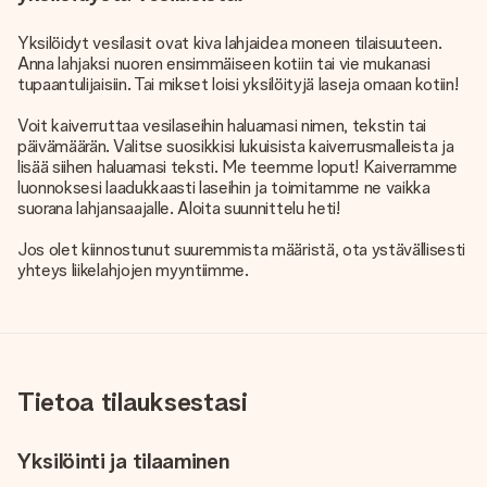
Yksilöidyt vesilasit ovat kiva lahjaidea moneen tilaisuuteen.
Anna lahjaksi nuoren ensimmäiseen kotiin tai vie mukanasi
tupaantulijaisiin. Tai mikset loisi yksilöityjä laseja omaan kotiin!
Voit kaiverruttaa vesilaseihin haluamasi nimen, tekstin tai
päivämäärän. Valitse suosikkisi lukuisista kaiverrusmalleista ja
lisää siihen haluamasi teksti. Me teemme loput! Kaiverramme
luonnoksesi laadukkaasti laseihin ja toimitamme ne vaikka
suorana lahjansaajalle. Aloita suunnittelu heti!
Jos olet kiinnostunut suuremmista määristä, ota ystävällisesti
yhteys liikelahjojen myyntiimme.
Tietoa tilauksestasi
Yksilöinti ja tilaaminen