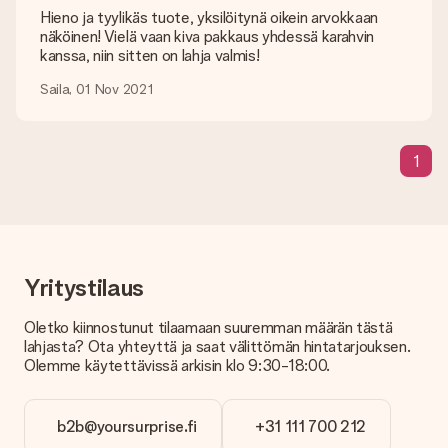
käytettävissä?
Hieno ja tyylikäs tuote, yksilöitynä oikein arvokkaan
Etsitkö tiettyä lahjaa tai lahjaa tietyllä värillä, mutta et löydä
näköinen! Vielä vaan kiva pakkaus yhdessä karahvin
sitä sivuiltamme? Ota yhteyttä asiakaspalveluun!
kanssa, niin sitten on lahja valmis!
Kuinka voin lisätä kortin lahjaani? Mikä on kortti?
Saila, 01 Nov 2021
Klikkaamalla "Ilmainen kortti" ostoskorissasi voit lisätä hauskan
kortin lahjaasi. Voit laittaa henkilökohtaisen viestin tähän
korttiin, joten vastaanottaja tietää tarkalleen, ketä kiittää
1
tästä ihanasta yllätyksestä.
Onko lahjani paketoitu?
Tällä hetkellä meillä ei (vielä) ole lahjojen paketointipalvelua,
mutta toimitamme lahjat kauniissa lahjapakkauksessa. Lahjasi
on siis valmis annettavaksi tai se voidaan lähettää suoraan
vastaanottajalle.
Yritystilaus
Oletko kiinnostunut tilaamaan suuremman määrän tästä
Toimitusaika, toimitusvaihtoehdot ja
lahjasta? Ota yhteyttä ja saat välittömän hintatarjouksen.
toimituskulut
Olemme käytettävissä arkisin klo 9:30-18:00.
Voinko valita toimituspäivän?
Ei ole mahdollista valita tiettyä toimituspäivää.
b2b@yoursurprise.fi
+31 111 700 212
Mikä on toimitusaika ja milloin saan lahjani?