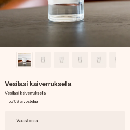
nopeammin kuin ehdit sanoa “yllätys!”
Vesilasi kaiverruksella
Vesilasi kaiverruksella
5,708
arvostelua
Varastossa