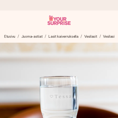
Tilaa tänään, lähetys 1 arkipäivässä
Etusivu
Juoma-astiat
Lasit kaiverruksella
Vesilasit
Vesilasi
Valmistamme lahjasi huolella ja lähetämme sen hetkessä,
jotta voit antaa sen juuri oikeaan aikaan, kun sillä on eniten
merkitystä.
4,8 (+15 000 arvostelun perusteella)
Lahjamme inspiroivat. Asiakkaiden arvosana on 4,8 Google
Reviewsissä.
Ilmainen tervehdyskortti
Tilaa tänään – personoitu lahja valmistuu ja lähtee matkaan