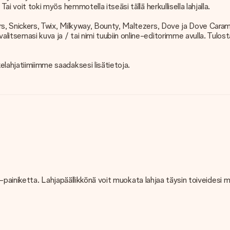
Tai voit toki myös hemmotella itseäsi tällä herkullisella lahjalla.
ars, Snickers, Twix, Milkyway, Bounty, Maltezers, Dove ja Dove Caram
alitsemasi kuva ja / tai nimi tuubiin online-editorimme avulla. Tulo
kelahjatiimiimme saadaksesi lisätietoja.
llä" -painiketta. Lahjapäällikkönä voit muokata lahjaa täysin toiveidesi
poa!