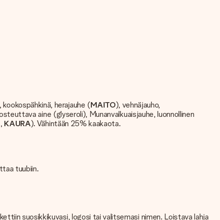
, kookospähkinä, herajauhe (
MAITO
), vehnäjauho,
kosteuttava aine (glyseroli), Munanvalkuaisjauhe, luonnollinen
I
,
KAURA
). Vähintään 25% kaakaota.
attaa tuubiin.
ikettiin suosikkikuvasi, logosi tai valitsemasi nimen. Loistava lahja