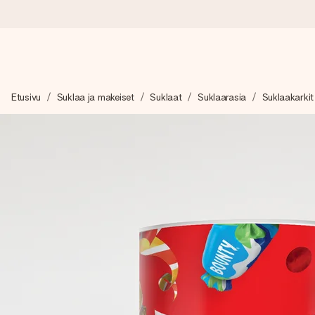
Tilaa tänään, lähetys 1 arkipäivässä
Etusivu
Suklaa ja makeiset
Suklaat
Suklaarasia
Suklaakarkit
Valmistamme lahjasi huolella ja lähetämme sen hetkessä, jotta vo
merkitystä.
4,8 (+15 000 arvostelun perusteella)
Lahjamme inspiroivat. Asiakkaiden arvosana on 4,8 Google Re
Ilmainen tervehdyskortti
Tilaa tänään – personoitu lahja valmistuu ja lähtee matkaan no