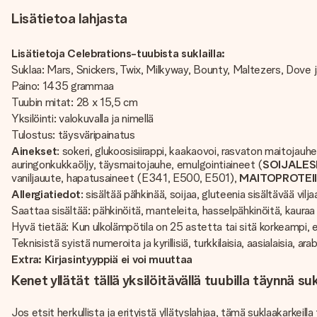
Lisätietoa lahjasta
Lisätietoja Celebrations-tuubista suklailla:
Suklaa: Mars, Snickers, Twix, Milkyway, Bounty, Maltezers, Dove
Paino: 1435 grammaa
Tuubin mitat: 28 x 15,5 cm
Yksilöinti: valokuvalla ja nimellä
Tulostus: täysväripainatus
Ainekset
: sokeri, glukoosisiirappi, kaakaovoi, rasvaton maitojauh
auringonkukkaöljy, täysmaitojauhe, emulgointiaineet (
SOIJALESI
vaniljauute, hapatusaineet (E341, E500, E501),
MAITOPROTEII
Allergiatiedot
: sisältää pähkinää, soijaa, gluteenia sisältävää vi
Saattaa sisältää: pähkinöitä, manteleita, hasselpähkinöitä, kauraa
Hyvä tietää: Kun ulkolämpötila on 25 astetta tai sitä korkeampi, 
Teknisistä syistä numeroita ja kyrillisiä, turkkilaisia, aasialaisia, ar
Extra: Kirjasintyyppiä ei voi muuttaa
Kenet yllätät tällä yksilöitävällä tuubilla täynnä 
Jos etsit herkullista ja erityistä yllätyslahjaa, tämä suklaakarkeill