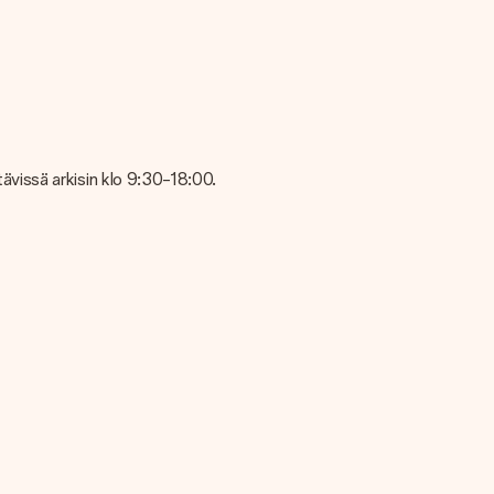
 laadusta, ota yhteyttä asiakaspalvelutiimiimme ja liitä valokuva
mielellään, jotta voit tehdä haluamasi lahjan!
vissä arkisin klo 9:30-18:00.
en vastaanottaja tietää tarkalleen, ketä kiittää tästä ihanasta
lmis annettavaksi tai se voidaan lähettää suoraan vastaanottajalle.