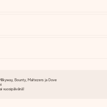
 Milkyway, Bounty, Maltezers ja Dove
i
tai vuosipäivänä!