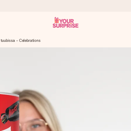
 tuubissa - Celebrations
it antaa sen juuri oikeaan aikaan, kun sillä on eniten
viewsissä.
peammin kuin ehdit sanoa “yllätys!”