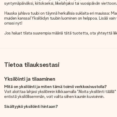
syntymäpäiväksi, kiitokseksi, liikelahjaksi tai vuosipäivän viettoon. 
Hauska juhlava tuubi on täynnä herkullisia suklaita eri mauissa: M
muiden kanssa! Yksilöidyn tuubin luominen on helppoa. Lisää vain v
omasi nyt!
Jos haluat tilata suurempia määriä tätä tuotetta, ota yhteyttä lii
Tietoa tilauksestasi
Yksilöinti ja tilaaminen
Mitä on yksilöinti ja miten tämä toimii verkkosivustolla?
Voit aloittaa lahjasi yksilöinnin klikkaamalla "Aloita yksilöinti tää
entistä yksilöllisemmän, voit valita siihen kauniin kuvioinnin.
Sisältyykö yksilöinti hintaan?
Sivustolla näkyvä hinta sisältää lahjasi yksilöinnin. Hauskaa ja help