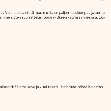
el. Voit nauttia niistä itse, mutta on paljon hauskempaa jakaa ne
stamme sitten suunnittelusi tuubin kylkeen kauniissa väreissä. Luo
 mukaan: lisää oma kuva ja / tai teksti. Jos haluat tehdä lahjastasi