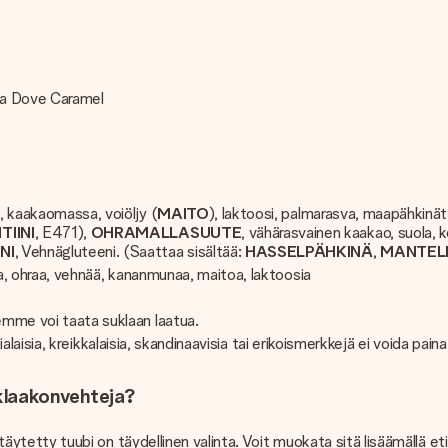
 ja Dove Caramel
e, kaakaomassa, voiöljy (
MAITO
), laktoosi, palmarasva, maapähkinät
TIINI
, E471),
OHRAMALLASUUTE
, vähärasvainen kaakao, suola, 
NI
, Vehnägluteeni. (Saattaa sisältää:
HASSELPÄHKINÄ
,
MANTEL
ljaa, ohraa, vehnää, kananmunaa, maitoa, laktoosia
emme voi taata suklaan laatua.
abialaisia, kreikkalaisia, skandinaavisia tai erikoismerkkejä ei voida pain
suklaakonvehteja?
a täytetty tuubi on täydellinen valinta. Voit muokata sitä lisäämällä et