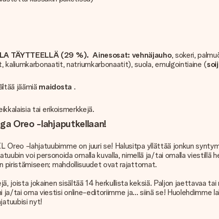
TÄYTTEELLÄ (29 %). Ainesosat: vehnäjauho
, sokeri, palmu
 kaliumkarbonaatit, natriumkarbonaatit), suola, emulgointiaine (
soij
ältää jäämiä
maidosta
.
reikkalaisia tai erikoismerkkejä.
ega Oreo -lahjaputkellaan!
 XXL Oreo -lahjatuubimme on juuri se! Halusitpa yllättää jonkun syntym
uubin voi personoida omalla kuvalla, nimellä ja/tai omalla viestillä
nkun piristämiseen; mahdollisuudet ovat rajattomat.
jä, joista jokainen sisältää 14 herkullista keksiä. Paljon jaettavaa t
 ja/tai oma viestisi online-editoriimme ja... siinä se! Huolehdimme 
atuubisi nyt!