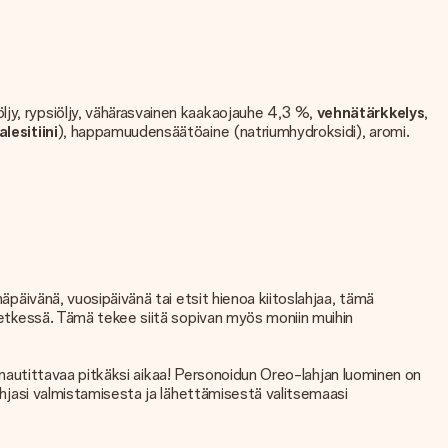
öljy, rypsiöljy, vähärasvainen kaakaojauhe 4,3 %,
vehnätärkkelys
,
alesitiini
), happamuudensäätöaine (natriumhydroksidi), aromi.
äpäivänä, vuosipäivänä tai etsit hienoa kiitoslahjaa, tämä
 hetkessä. Tämä tekee siitä sopivan myös moniin muihin
ai nautittavaa pitkäksi aikaa! Personoidun Oreo-lahjan luominen on
lahjasi valmistamisesta ja lähettämisestä valitsemaasi