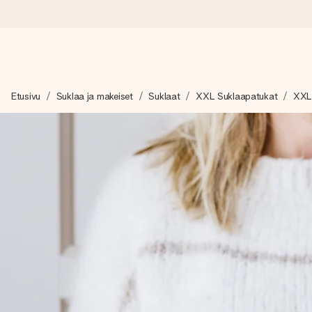
Tilaa tänään, lähetys 1 arkipäivässä
Etusivu
Suklaa ja makeiset
Suklaat
XXL Suklaapatukat
XXL 
Valmistamme lahjasi huolella ja lähetämme sen hetkessä, jotta vo
merkitystä.
4,8 (+15 000 arvostelun perusteella)
Lahjamme inspiroivat. Asiakkaiden arvosana on 4,8 Google Re
Ilmainen tervehdyskortti
Tilaa tänään – personoitu lahja valmistuu ja lähtee matkaan no