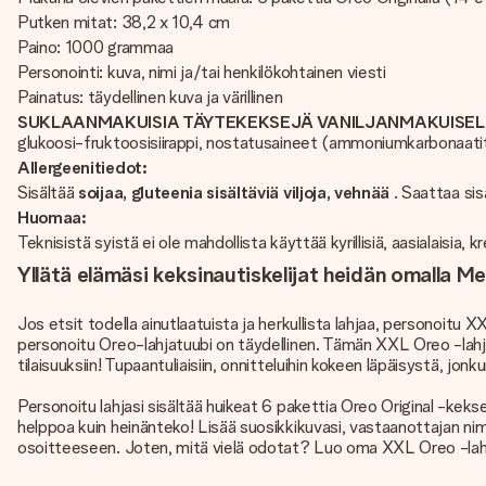
Putken mitat: 38,2 x 10,4 cm
Paino: 1000 grammaa
Personointi: kuva, nimi ja/tai henkilökohtainen viesti
Painatus: täydellinen kuva ja värillinen
SUKLAANMAKUISIA TÄYTEKEKSEJÄ VANILJANMAKUISELLA 
glukoosi-fruktoosisiirappi, nostatusaineet (ammoniumkarbonaatit,
Allergeenitiedot:
Sisältää
soijaa, gluteenia sisältäviä viljoja, vehnää
. Saattaa sis
Huomaa:
Teknisistä syistä ei ole mahdollista käyttää kyrillisiä, aasialaisia, k
Yllätä elämäsi keksinautiskelijat heidän omalla M
Jos etsit todella ainutlaatuista ja herkullista lahjaa, personoitu
personoitu Oreo-lahjatuubi on täydellinen. Tämän XXL Oreo -lahjat
tilaisuuksiin! Tupaantuliaisiin, onnitteluihin kokeen läpäisystä, jo
Personoitu lahjasi sisältää huikeat 6 pakettia Oreo Original -kekse
helppoa kuin heinänteko! Lisää suosikkikuvasi, vastaanottajan nimi
osoitteeseen. Joten, mitä vielä odotat? Luo oma XXL Oreo -lahj