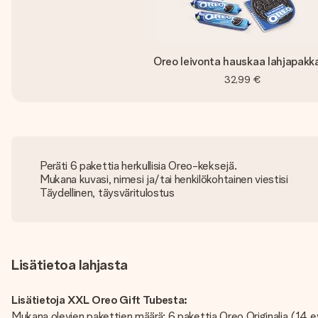
Oreo leivonta hauskaa lahjapakk
32,99 €
Peräti 6 pakettia herkullisia Oreo-keksejä.
Mukana kuvasi, nimesi ja/tai henkilökohtainen viestisi
Täydellinen, täysväritulostus
Lisätietoa lahjasta
Lisätietoja XXL Oreo Gift Tubesta:
Mukana olevien pakettien määrä: 6 pakettia Oreo Originalia (14 