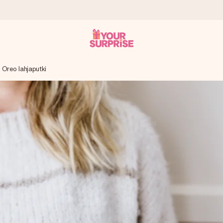
Oreo lahjaputki
it antaa sen juuri oikeaan aikaan, kun sillä on eniten
viewsissä.
peammin kuin ehdit sanoa “yllätys!”