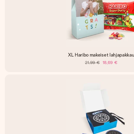
XL Haribo makeiset lahjapakka
21,99 €
18,69 €