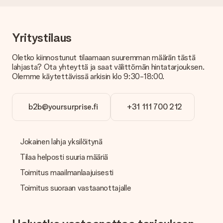
mukaan. Ota yhteyttä asiakaspalveluun, niin he ovat valmiit
auttamaan sinua löytämään sopivan ratkaisun.
Onko lasku lähetetty tilauksen mukana?
Yritystilaus
Tilauksen kanssa ei lähetetä laskua. Saat aina laskun
vahvistusviestissä ja voit aina löytää sen MySurprise-tilillesi.
Oletko kiinnostunut tilaamaan suuremman määrän tästä
Tämä tarkoittaa sitä, että lahja toimitetaan suoraan
lahjasta? Ota yhteyttä ja saat välittömän hintatarjouksen.
vastaanottajalle, mikä tekee siitä todellisen yllätyksen!
Olemme käytettävissä arkisin klo 9:30-18:00.
b2b@yoursurprise.fi
+31 111 700 212
Jokainen lahja yksilöitynä
Tilaa helposti suuria määriä
Toimitus maailmanlaajuisesti
Toimitus suoraan vastaanottajalle