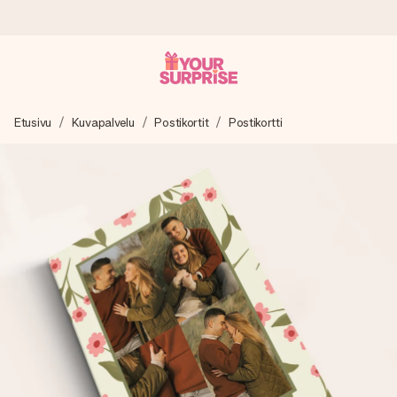
Tilaa tänään, lähetys 1 arkipäivässä
Etusivu
Kuvapalvelu
Postikortit
Postikortti
Valmistamme lahjasi huolella ja lähetämme sen hetkessä,
jotta voit antaa sen juuri oikeaan aikaan, kun sillä on eniten
merkitystä.
4,8 (+15 000 arvostelun perusteella)
Lahjamme inspiroivat. Asiakkaiden arvosana on 4,8 Google
Reviewsissä.
Ilmainen tervehdyskortti
Tilaa tänään – personoitu lahja valmistuu ja lähtee matkaan