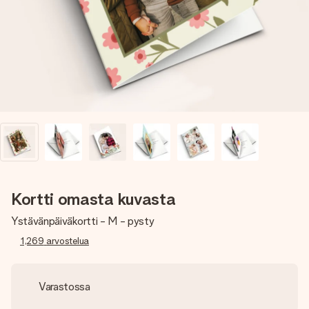
nopeammin kuin ehdit sanoa “yllätys!”
Kortti omasta kuvasta
Ystävänpäiväkortti - M - pysty
1,269
arvostelua
Varastossa