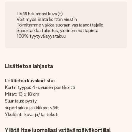
Lisää haluamasi kuva(t)
Voit myös lisätä korttiin viestin
Toimitamme vaikka suoraan vastaanottajalle
Supertarkka tulostus, ylellinen mattapinta
100% tyytyväisyystakuu
Lisätietoa lahjasta
Lisätietoa kuvakortista:
Kortin tyyppi: 4-sivuinen postikortti
Mitat: 13 x 18 cm
Suuntaus: pysty
supertarkka ja kirkkaat värit
Yksilöinti: kuva ja/tai teksti
Yllätä itse luomallasi ystävänpäiväkortilla!