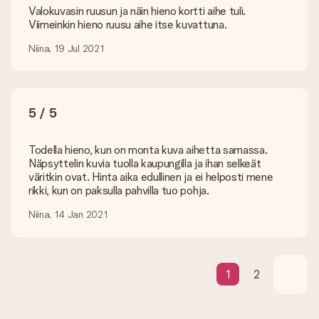
Ei ole mahdollista valita tiettyä toimituspäivää.
Valokuvasin ruusun ja näin hieno kortti aihe tuli.
Viimeinkin hieno ruusu aihe itse kuvattuna.
Mikä on toimitusaika ja milloin saan lahjani?
Niina, 19 Jul 2021
Toimitusaika löytyy lahjan tuotesivulta. Voit luottaa siihen,
että operaattorimme toimittaa lahjasi tänä päivänä.
Mitä toimitusvaihtoehtoja voin valita?
Tällä hetkellä ei ole (vielä) mahdollista valita
5 / 5
toimitusvaihtoehtoa. Halutessasi tilauksen lähetetään joko
paketti tai postilaatikon toimitus. Haluatko tietää, mikä
vaihtoehto tilauksesi kuuluu? Ota yhteyttä asiakaspalveluun.
Todella hieno, kun on monta kuva aihetta samassa.
Näpsyttelin kuvia tuolla kaupungilla ja ihan selkeät
Maksu
väritkin ovat. Hinta aika edullinen ja ei helposti mene
rikki, kun on paksulla pahvilla tuo pohja.
Kuinka voin maksaa tilaukseni?
Tarjoamme seuraavat maksutavat: iDeal, Paypal, luottokortti,
Niina, 14 Jan 2021
lasku Klarna-palvelun kautta tai manuaalinen siirto. Jos
maksutapahtuma tapahtuu manuaalisesti, ota huomioon
lahjasi lähettämisestä ylimääräiset 3 päivää.
1
2
Saapunut lahja
Entä jos lahja ei ole täysin mieleeni?
Olemme syvästi pahoillamme, että lahjasi ei ole sinun mielesi