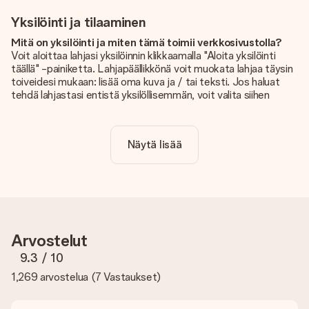
Yksilöinti ja tilaaminen
Mitä on yksilöinti ja miten tämä toimii verkkosivustolla?
Voit aloittaa lahjasi yksilöinnin klikkaamalla "Aloita yksilöinti
täällä" -painiketta. Lahjapäällikkönä voit muokata lahjaa täysin
toiveidesi mukaan: lisää oma kuva ja / tai teksti. Jos haluat
tehdä lahjastasi entistä yksilöllisemmän, voit valita siihen
kauniin kuvioinnin.
Sisältyykö yksilöinti hintaan?
Näytä lisää
Sivustolla näkyvä hinta sisältää lahjasi yksilöinnin. Hauskaa ja
helppoa!
Kuinka tiedän, onko kuvani tarpeeksi laadukas?
Haluamme varmistaa, että olet täysin tyytyväinen lahjaasi.
Siksi on tärkeää käyttää korkealaatuisia valokuvia. Jos olet
epävarma kuvan laadusta, ota yhteyttä
Arvostelut
asiakaspalvelutiimiimme ja liitä valokuva tilaamasi lahjan
mukana. He voivat sitten tarkistaa laadun puolestasi!
9.3
/ 10
1,269 arvostelua
(
7 Vastaukset
)
Mitä formaatteja voin ladata?
Voit ladata editoriin JPG- ja PNG-tiedostoja. Vai onko sinulla
kuva eri formaatissa? Ota yhteyttä asiakaspalveluun. He