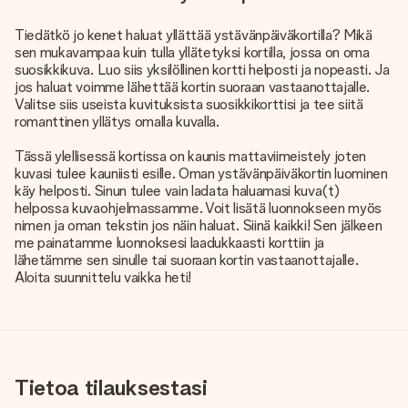
Tiedätkö jo kenet haluat yllättää ystävänpäiväkortilla? Mikä
sen mukavampaa kuin tulla yllätetyksi kortilla, jossa on oma
suosikkikuva. Luo siis yksilöllinen kortti helposti ja nopeasti. Ja
jos haluat voimme lähettää kortin suoraan vastaanottajalle.
Valitse siis useista kuvituksista suosikkikorttisi ja tee siitä
romanttinen yllätys omalla kuvalla.
Tässä ylellisessä kortissa on kaunis mattaviimeistely joten
kuvasi tulee kauniisti esille. Oman ystävänpäiväkortin luominen
käy helposti. Sinun tulee vain ladata haluamasi kuva(t)
helpossa kuvaohjelmassamme. Voit lisätä luonnokseen myös
nimen ja oman tekstin jos näin haluat. Siinä kaikki! Sen jälkeen
me painatamme luonnoksesi laadukkaasti korttiin ja
lähetämme sen sinulle tai suoraan kortin vastaanottajalle.
Aloita suunnittelu vaikka heti!
Tietoa tilauksestasi