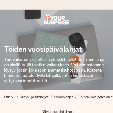
Tilaa tänään, lähetys 1 arkipäivässä
Valmistamme lahjasi huolella ja lähetämme sen hetkessä,
jotta voit antaa sen juuri oikeaan aikaan, kun sillä on eniten
merkitystä.
Töiden vuosipäivälahjat
Tee vaikutus yksilöllisillä yrityslahjoilla! Jokainen lahja
on yksilöity jättämään vaikutuksen. Valikoimastamme
4,8 (+15 000 arvostelun perusteella)
löytyy jotain jokaiseen ammattisuhteeseen. Korosta
Lahjamme inspiroivat. Asiakkaiden arvosana on 4,8 Google
brändiäsi räätälöidyillä lahjoilla, jotka heijastavat
Reviewsissä.
yrityksesi identiteettiä.
Etusivu
Yritys- ja liikelahjat
Mainoslahjat
Töiden vuosipäivälahja
Ilmainen tervehdyskortti
Tilaa tänään – personoitu lahja valmistuu ja lähtee matkaan
Näytä suodattimet