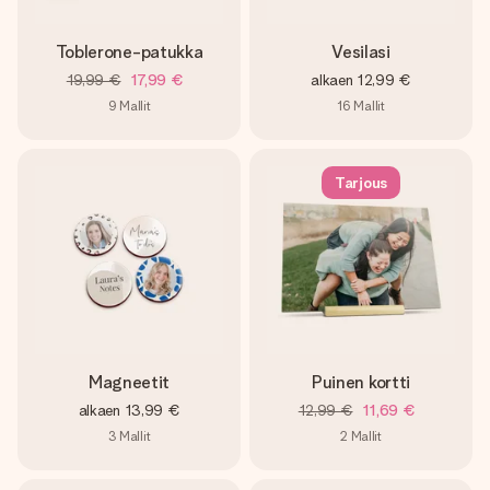
Toblerone-patukka
Vesilasi
19,99 €
17,99 €
alkaen
12,99 €
9
Mallit
16
Mallit
Tarjous
Magneetit
Puinen kortti
alkaen
13,99 €
12,99 €
11,69 €
3
Mallit
2
Mallit