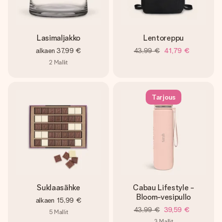
Lasimaljakko
Lentoreppu
alkaen
37,99 €
43,99 €
41,79 €
2
Mallit
Tarjous
Suklaasähke
Cabau Lifestyle -
Bloom-vesipullo
alkaen
15,99 €
43,99 €
39,59 €
5
Mallit
3
Mallit