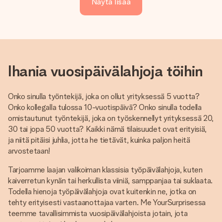
Näytä lisää
Ihania vuosipäivälahjoja töihin
Onko sinulla työntekijä, joka on ollut yrityksessä 5 vuotta?
Onko kollegalla tulossa 10-vuotispäivä? Onko sinulla todella
omistautunut työntekijä, joka on työskennellyt yrityksessä 20,
30 tai jopa 50 vuotta? Kaikki nämä tilaisuudet ovat erityisiä,
ja niitä pitäisi juhlia, jotta he tietävät, kuinka paljon heitä
arvostetaan!
Tarjoamme laajan valikoiman klassisia työpäivälahjoja, kuten
kaiverretun kynän tai herkullista viiniä, samppanjaa tai suklaata.
Todella hienoja työpäivälahjoja ovat kuitenkin ne, jotka on
tehty erityisesti vastaanottajaa varten. Me YourSurprisessa
teemme tavallisimmista vuosipäivälahjoista jotain, jota