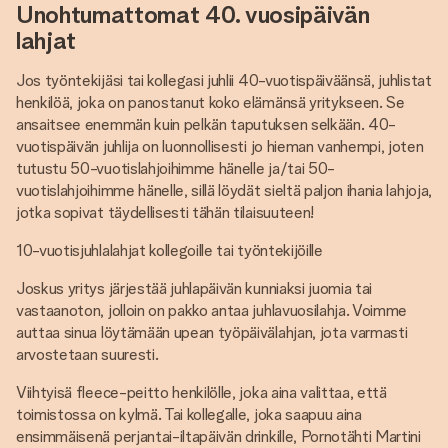
Unohtumattomat 40. vuosipäivän
lahjat
Jos työntekijäsi tai kollegasi juhlii 40-vuotispäiväänsä, juhlistat
henkilöä, joka on panostanut koko elämänsä yritykseen. Se
ansaitsee enemmän kuin pelkän taputuksen selkään. 40-
vuotispäivän juhlija on luonnollisesti jo hieman vanhempi, joten
tutustu 50-vuotislahjoihimme hänelle ja/tai 50-
vuotislahjoihimme hänelle, sillä löydät sieltä paljon ihania lahjoja,
jotka sopivat täydellisesti tähän tilaisuuteen!
10-vuotisjuhlalahjat kollegoille tai työntekijöille
Joskus yritys järjestää juhlapäivän kunniaksi juomia tai
vastaanoton, jolloin on pakko antaa juhlavuosilahja. Voimme
auttaa sinua löytämään upean työpäivälahjan, jota varmasti
arvostetaan suuresti.
Viihtyisä fleece-peitto henkilölle, joka aina valittaa, että
toimistossa on kylmä. Tai kollegalle, joka saapuu aina
ensimmäisenä perjantai-iltapäivän drinkille, Pornotähti Martini