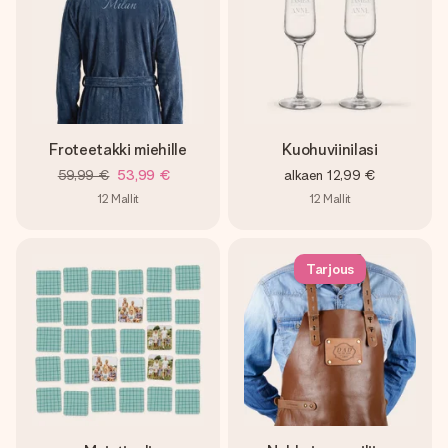
Froteetakki miehille
Kuohuviinilasi
59,99 €
53,99 €
alkaen
12,99 €
12
Mallit
12
Mallit
Tarjous