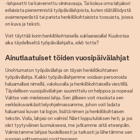
-lahjasetti tai kaiverrettu viininavaaja. Tai kokoa oma lahjakori
erilaisista pienemmistä työpäivälahjoista, kuten räätälöidystä
avaimenperästä tai parista henkilökohtaisista tossuista, joissa
on kuva ja teksti.
Voit täyttää korin henkilökohtaisella suklaarasialla! Kuulostaa
aika täydelliseltä työpäivälahjalta, eikö totta?
Ainutlaatuiset töiden vuosipäivälahjat
Unohtumaton työpäivälahja on täysin henkilökohtainen
työpäivälahja. Kaikki työpäivälahjamme voidaan personoida
haluamallasi nimellä, valokuvalla ja henkilökohtaisella viestillä.
Täydellisen vuosipäivälahjan suunnittelu on helppoa ja nopeaa!
Valitse vain mieleisesi lahja. Sen jälkeen voit muokata sen
verkkokuvankäsittelyohjelmassamme, johon voit ladata
haluamasi kuvan tai logon, lisätä nimen ja henkilökohtaisen
tekstin. Voila, lahjasi on valmis! Näet lopputuloksen heti, ja jos
olet tyytyväinen luomukseesi, me jatkamme siitä eteenpäin.
Valmistamme lahjasi huolellisesti ja tarkasti ja lähetämme sen
suoraan valitsemaasi osoitteeseen.