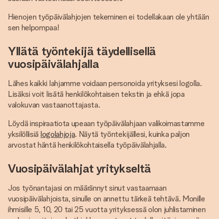
Hienojen työpäivälahjojen tekeminen ei todellakaan ole yhtään
sen helpompaa!
Yllätä työntekijä täydellisellä
vuosipäivälahjalla
Lähes kaikki lahjamme voidaan personoida yrityksesi logolla.
Lisäksi voit lisätä henkilökohtaisen tekstin ja ehkä jopa
valokuvan vastaanottajasta.
Löydä inspiraatiota upeaan työpäivälahjaan valikoimastamme
yksilöllisiä
logolahjoja
. Näytä työntekijällesi, kuinka paljon
arvostat häntä henkilökohtaisella työpäivälahjalla.
Vuosipäivälahjat yritykseltä
Jos työnantajasi on määrännyt sinut vastaamaan
vuosipäivälahjoista, sinulle on annettu tärkeä tehtävä. Monille
ihmisille 5, 10, 20 tai 25 vuotta yrityksessä olon juhlistaminen