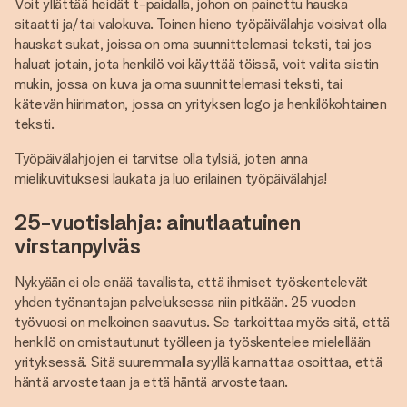
Voit yllättää heidät t-paidalla, johon on painettu hauska
sitaatti ja/tai valokuva. Toinen hieno työpäivälahja voisivat olla
hauskat sukat, joissa on oma suunnittelemasi teksti, tai jos
haluat jotain, jota henkilö voi käyttää töissä, voit valita siistin
mukin, jossa on kuva ja oma suunnittelemasi teksti, tai
kätevän hiirimaton, jossa on yrityksen logo ja henkilökohtainen
teksti.
Työpäivälahjojen ei tarvitse olla tylsiä, joten anna
mielikuvituksesi laukata ja luo erilainen työpäivälahja!
25-vuotislahja: ainutlaatuinen
virstanpylväs
Nykyään ei ole enää tavallista, että ihmiset työskentelevät
yhden työnantajan palveluksessa niin pitkään. 25 vuoden
työvuosi on melkoinen saavutus. Se tarkoittaa myös sitä, että
henkilö on omistautunut työlleen ja työskentelee mielellään
yrityksessä. Sitä suuremmalla syyllä kannattaa osoittaa, että
häntä arvostetaan ja että häntä arvostetaan.