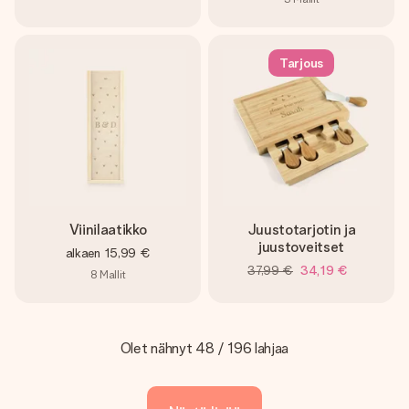
Tarjous
Viinilaatikko
Juustotarjotin ja
juustoveitset
alkaen
15,99 €
37,99 €
34,19 €
8
Mallit
Olet nähnyt 48 / 196 lahjaa