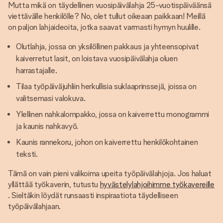
Mutta mikä on täydellinen vuosipäivälahja 25-vuotispäiväänsä
viettävälle henkilölle? No, olet tullut oikeaan paikkaan! Meillä
on paljon lahjaideoita, jotka saavat varmasti hymyn huulille.
Olutlahja, jossa on yksilöllinen pakkaus ja yhteensopivat
kaiverretut lasit, on loistava vuosipäivälahja oluen
harrastajalle.
Tilaa työpäiväjuhliin herkullisia suklaaprinssejä, joissa on
valitsemasi valokuva.
Ylellinen nahkalompakko, jossa on kaiverrettu monogrammi
ja kaunis nahkavyö.
Kaunis rannekoru, johon on kaiverrettu henkilökohtainen
teksti.
Tämä on vain pieni valikoima upeita työpäivälahjoja. Jos haluat
yllättää työkaverin, tutustu
hyvästelylahjoihimme työkavereille
. Sieltäkin löydät runsaasti inspiraatiota täydelliseen
työpäivälahjaan.