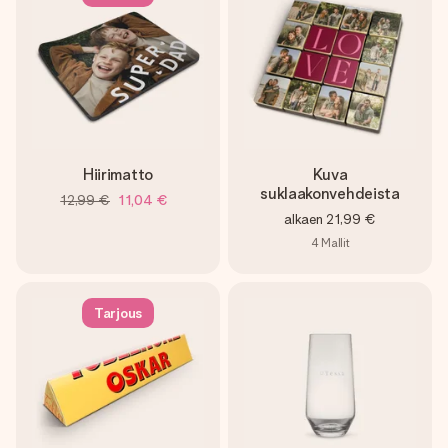
Hiirimatto
Kuva
suklaakonvehdeista
12,99 €
11,04 €
alkaen
21,99 €
4
Mallit
Tarjous