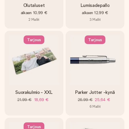
Olutaluset
Lumisadepallo
alkaen
10,99 €
alkaen
12,99 €
2
Mallit
3
Mallit
Tarjous
Tarjous
Suorakulmio - XXL
Parker Jotter -kynä
21,99 €
18,69 €
26,99 €
25,64 €
6
Mallit
Tarjous