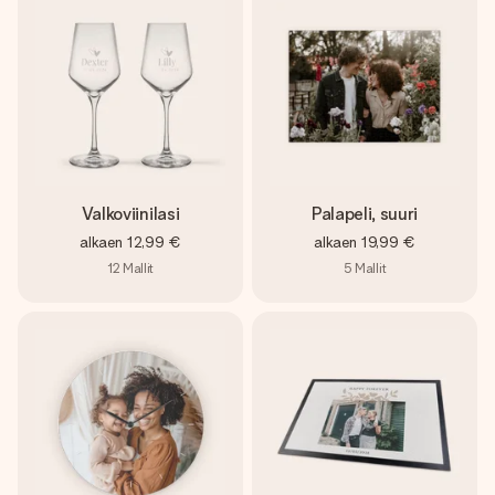
Valkoviinilasi
Palapeli, suuri
alkaen
12,99 €
alkaen
19,99 €
12
Mallit
5
Mallit