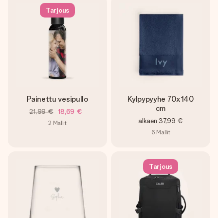
Tarjous
Painettu vesipullo
Kylpypyyhe 70x140
cm
21,99 €
18,69 €
alkaen
37,99 €
2
Mallit
6
Mallit
Tarjous