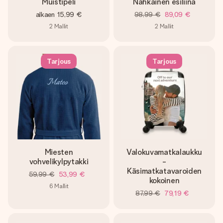
Muistipeli
Nahkainen esiliina
alkaen
15,99 €
98,99 €
89,09 €
2
Mallit
2
Mallit
Tarjous
Tarjous
Miesten
Valokuvamatkalaukku
vohvelikylpytakki
-
Käsimatkatavaroiden
59,99 €
53,99 €
kokoinen
6
Mallit
87,99 €
79,19 €