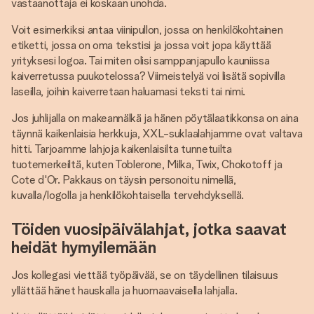
vastaanottaja ei koskaan unohda.
Voit esimerkiksi antaa viinipullon, jossa on henkilökohtainen
etiketti, jossa on oma tekstisi ja jossa voit jopa käyttää
yrityksesi logoa. Tai miten olisi samppanjapullo kauniissa
kaiverretussa puukotelossa? Viimeistelyä voi lisätä sopivilla
laseilla, joihin kaiverretaan haluamasi teksti tai nimi.
Jos juhlijalla on makeannälkä ja hänen pöytälaatikkonsa on aina
täynnä kaikenlaisia herkkuja, XXL-suklaalahjamme ovat valtava
hitti. Tarjoamme lahjoja kaikenlaisilta tunnetuilta
tuotemerkeiltä, kuten Toblerone, Milka, Twix, Chokotoff ja
Cote d'Or. Pakkaus on täysin personoitu nimellä,
kuvalla/logolla ja henkilökohtaisella tervehdyksellä.
Töiden vuosipäivälahjat, jotka saavat
heidät hymyilemään
Jos kollegasi viettää työpäivää, se on täydellinen tilaisuus
yllättää hänet hauskalla ja huomaavaisella lahjalla.