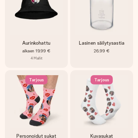
Aurinkohattu
Lasinen säilytysastia
alkaen
19,99 €
26,99 €
4
Mallit
Tarjous
Tarjous
Personoidut sukat
Kuvasukat