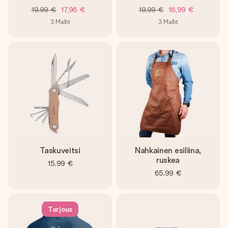
19,99 €
17,96 €
19,99 €
16,99 €
3
Mallit
3
Mallit
Taskuveitsi
Nahkainen esiliina,
ruskea
15,99 €
65,99 €
Tarjous