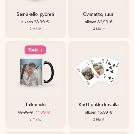
Seinäkello, pyöreä
Ovimatto, suuri
alkaen
23,99 €
alkaen
32,99 €
2
Mallit
4
Mallit
Tarjous
Taikamuki
Korttipakka kuvalla
13,99 €
11,89 €
alkaen
15,99 €
2
Mallit
2
Mallit