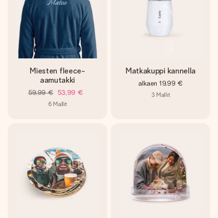
Miesten fleece-
Matkakuppi kannella
aamutakki
alkaen
19,99 €
59,99 €
53,99 €
3
Mallit
6
Mallit