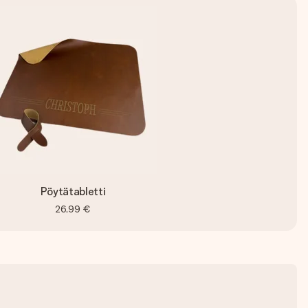
Pöytätabletti
26,99 €