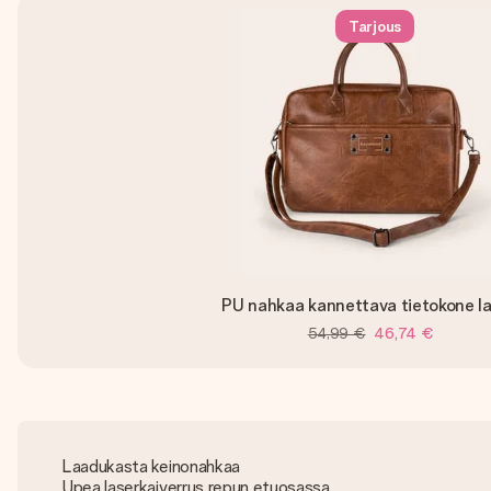
Tarjous
PU nahkaa kannettava tietokone l
54,99 €
46,74 €
Laadukasta keinonahkaa
Upea laserkaiverrus repun etuosassa