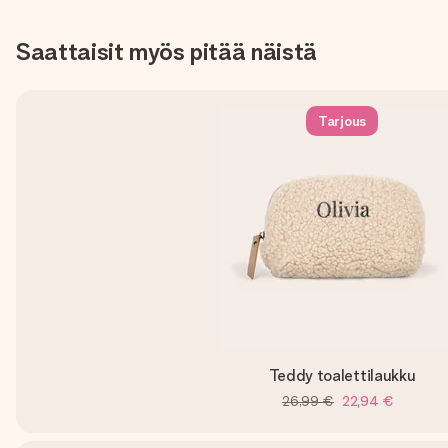
Saattaisit myös pitää näistä
Tarjous
Teddy toalettilaukku
26,99 €
22,94 €