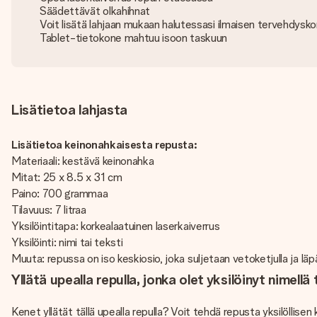
Säädettävät olkahihnat
Voit lisätä lahjaan mukaan halutessasi ilmaisen tervehdysko
Tablet-tietokone mahtuu isoon taskuun
Lisätietoa lahjasta
Lisätietoa keinonahkaisesta repusta:
Materiaali: kestävä keinonahka
Mitat: 25 x 8.5 x 31 cm
Paino: 700 grammaa
Tilavuus: 7 litraa
Yksilöintitapa: korkealaatuinen laserkaiverrus
Yksilöinti: nimi tai teksti
Muuta: repussa on iso keskiosio, joka suljetaan vetoketjulla ja l
Yllätä upealla repulla, jonka olet yksilöinyt nimellä t
Kenet yllätät tällä upealla repulla? Voit tehdä repusta yksilölli