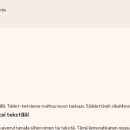
rtin
äpällä. Tablet-tietokone mahtuu isoon taskuun. Säädettävät olkahihna
ai tekstillä!
sen kaiverruttamalla siihen nimen tai tekstiä. Tämä keinonahkainen r