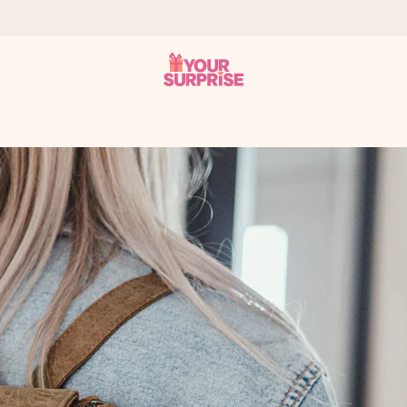
it antaa sen juuri oikeaan aikaan, kun sillä on eniten
viewsissä.
peammin kuin ehdit sanoa “yllätys!”