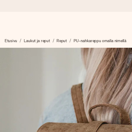
Tilaa tänään, lähetys 1 arkipäivässä
Etusivu
Laukut ja reput
Reput
PU-nahkareppu omalla nimellä
Valmistamme lahjasi huolella ja lähetämme sen hetkessä, jotta vo
merkitystä.
4,8 (+15 000 arvostelun perusteella)
Lahjamme inspiroivat. Asiakkaiden arvosana on 4,8 Google Re
Ilmainen tervehdyskortti
Tilaa tänään – personoitu lahja valmistuu ja lähtee matkaan no