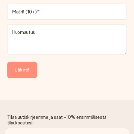
vaihtoehto tilauksesi kuuluu? Ota yhteyttä asiakaspalveluun.
Määrä (10+)
Maksu
Kuinka voin maksaa tilaukseni?
Tarjoamme seuraavat maksutavat: iDeal, Paypal, luottokortti,
Huomautus
lasku Klarna-palvelun kautta tai manuaalinen siirto. Jos
maksutapahtuma tapahtuu manuaalisesti, ota huomioon
lahjasi lähettämisestä ylimääräiset 3 päivää.
Saapunut lahja
Entä jos lahja ei ole täysin mieleeni?
Lähetä
Olemme syvästi pahoillamme, että lahjasi ei ole sinun mielesi
mukaan. Ota yhteyttä asiakaspalveluun, niin he ovat valmiit
auttamaan sinua löytämään sopivan ratkaisun.
Onko lasku lähetetty tilauksen mukana?
Tilauksen kanssa ei lähetetä laskua. Saat aina laskun
vahvistusviestissä ja voit aina löytää sen MySurprise-tilillesi.
Tämä tarkoittaa sitä, että lahja toimitetaan suoraan
Tilaa uutiskirjeemme ja saat -10% ensimmäisestä
vastaanottajalle, mikä tekee siitä todellisen yllätyksen!
tilauksestasi!