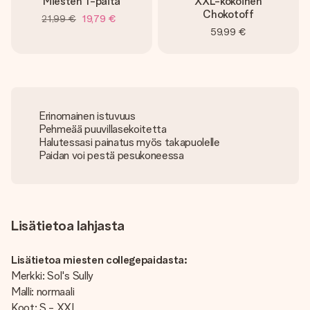
Miesten T-paita
XXL-kokoinen
Chokotoff
21,99 €
19,79 €
59,99 €
Erinomainen istuvuus
Pehmeää puuvillasekoitetta
Halutessasi painatus myös takapuolelle
Paidan voi pestä pesukoneessa
Lisätietoa lahjasta
Lisätietoa miesten collegepaidasta:
Merkki: Sol's Sully
Malli: normaali
Koot: S - XXL