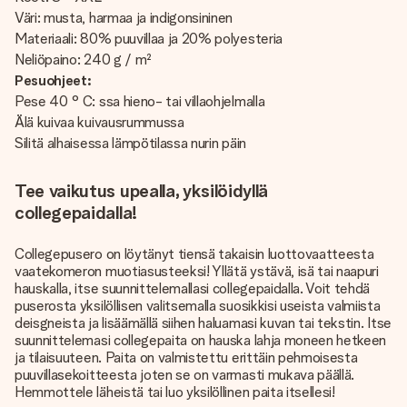
Väri: musta, harmaa ja indigonsininen
Materiaali: 80% puuvillaa ja 20% polyesteria
Neliöpaino: 240 g / m²
Pesuohjeet:
Pese 40 ° C: ssa hieno- tai villaohjelmalla
Älä kuivaa kuivausrummussa
Silitä alhaisessa lämpötilassa nurin päin
Tee vaikutus upealla, yksilöidyllä
collegepaidalla!
Collegepusero on löytänyt tiensä takaisin luottovaatteesta
vaatekomeron muotiasusteeksi! Yllätä ystävä, isä tai naapuri
hauskalla, itse suunnittelemallasi collegepaidalla. Voit tehdä
puserosta yksilöllisen valitsemalla suosikkisi useista valmiista
deisgneista ja lisäämällä siihen haluamasi kuvan tai tekstin. Itse
suunnittelemasi collegepaita on hauska lahja moneen hetkeen
ja tilaisuuteen. Paita on valmistettu erittäin pehmoisesta
puuvillasekoitteesta joten se on varmasti mukava päällä.
Hemmottele läheistä tai luo yksilöllinen paita itsellesi!