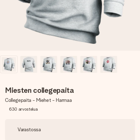
nopeammin kuin ehdit sanoa “yllätys!”
Miesten collegepaita
Collegepaita - Miehet - Harmaa
630
arvostelua
Varastossa