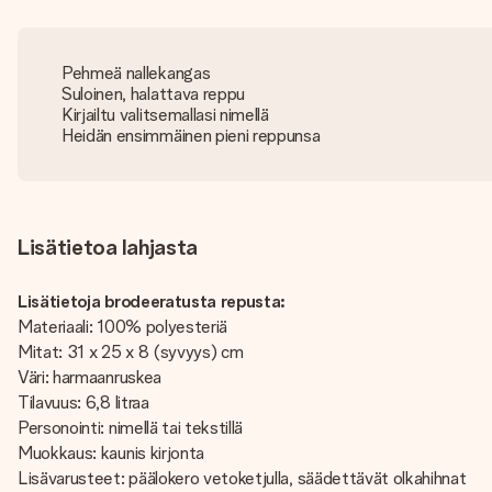
Pehmeä nallekangas
Suloinen, halattava reppu
Kirjailtu valitsemallasi nimellä
Heidän ensimmäinen pieni reppunsa
Lisätietoa lahjasta
Lisätietoja brodeeratusta repusta:
Materiaali: 100% polyesteriä
Mitat: 31 x 25 x 8 (syvyys) cm
Väri: harmaanruskea
Tilavuus: 6,8 litraa
Personointi: nimellä tai tekstillä
Muokkaus: kaunis kirjonta
Lisävarusteet: päälokero vetoketjulla, säädettävät olkahihnat