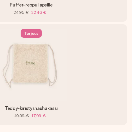
Puffer-reppu lapsille
24,95 €
22,46 €
Tarjous
Teddy-kiristysnauhakassi
19,99 €
17,99 €