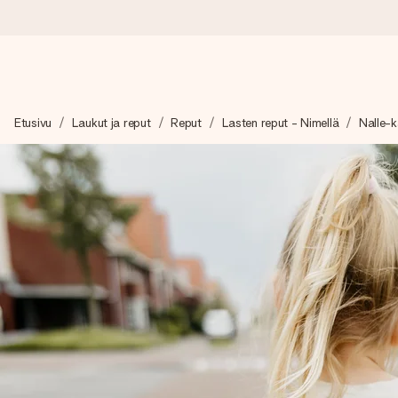
Tilaa tänään, lähetys 1 arkipäivässä
Etusivu
Laukut ja reput
Reput
Lasten reput - Nimellä
Nalle-
Valmistamme lahjasi huolella ja lähetämme sen hetkessä, jotta vo
merkitystä.
4,8 (+15 000 arvostelun perusteella)
Lahjamme inspiroivat. Asiakkaiden arvosana on 4,8 Google Re
Ilmainen tervehdyskortti
Tilaa tänään – personoitu lahja valmistuu ja lähtee matkaan no