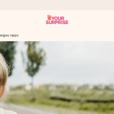
kangas reppu
it antaa sen juuri oikeaan aikaan, kun sillä on eniten
viewsissä.
peammin kuin ehdit sanoa “yllätys!”