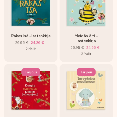
nopeammin kuin ehdit sanoa “yllätys!”
Rakas isä -lastenkirja
Meidän äiti -
lastenkirja
26,95 €
24,26 €
26,95 €
24,26 €
2
Mallit
2
Mallit
Tarjous
Tarjous