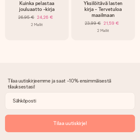
Kuinka pelastaa
Yksilöitävä lasten
jouluaatto -kirja
kirja - Tervetuloa
maailmaan
26,95 €
24,26 €
23,99 €
21,59 €
2
Mallit
2
Mallit
Tilaa uutiskirjeemme ja saat -10% ensimmäisestä
tilauksestasi!
Tilaa uutiskirje!