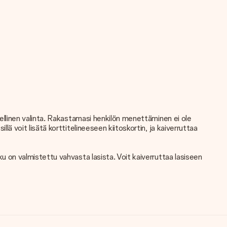
äydellinen valinta. Rakastamasi henkilön menettäminen ei ole
llä voit lisätä korttitelineeseen kiitoskortin, ja kaiverruttaa
kku on valmistettu vahvasta lasista. Voit kaiverruttaa lasiseen