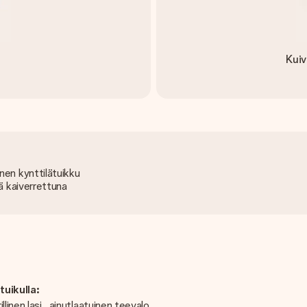
Kuiv
nen kynttilätuikku
rä kaiverrettuna
tuikulla:
linen lasi , ainutlaatuinen teevalo