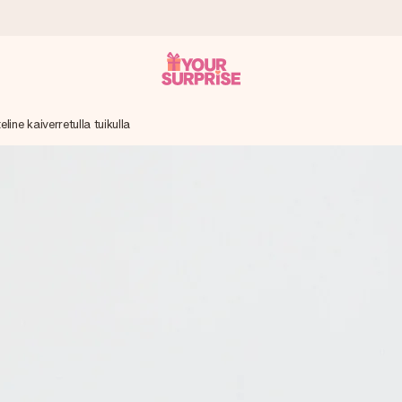
eline kaiverretulla tuikulla
it antaa sen juuri oikeaan aikaan, kun sillä on eniten
viewsissä.
peammin kuin ehdit sanoa “yllätys!”