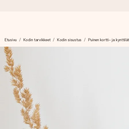
Tilaa tänään, lähetys 1 arkipäivässä
Etusivu
Kodin tarvikkeet
Kodin sisustus
Puinen kortti- ja kynttilät
Valmistamme lahjasi huolella ja lähetämme sen hetkessä, jotta vo
merkitystä.
4,8 (+15 000 arvostelun perusteella)
Lahjamme inspiroivat. Asiakkaiden arvosana on 4,8 Google Re
Ilmainen tervehdyskortti
Tilaa tänään – personoitu lahja valmistuu ja lähtee matkaan no