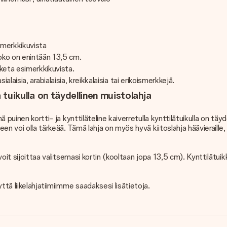
simerkkikuvista
koko on enintään 13,5 cm.
oiketa esimerkkikuvista.
sialaisia, arabialaisia, kreikkalaisia ​​tai erikoismerkkejä.
a tuikulla on täydellinen muistolahja
ä puinen kortti- ja kynttiläteline kaiverretulla kynttilätuikulla on t
n voi olla tärkeää. Tämä lahja on myös hyvä kiitoslahja häävieraille, si
 voit sijoittaa valitsemasi kortin (kooltaan jopa 13,5 cm). Kynttilätui
ä liikelahjatiimiimme saadaksesi lisätietoja.