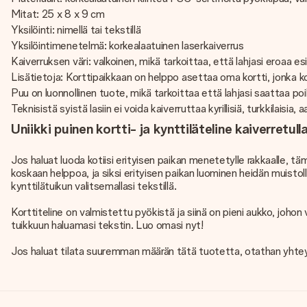
Mitat: 25 x 8 x 9 cm
Yksilöinti: nimellä tai tekstillä
Yksilöintimenetelmä: korkealaatuinen laserkaiverrus
Kaiverruksen väri: valkoinen, mikä tarkoittaa, että lahjasi eroaa e
Lisätietoja: Korttipaikkaan on helppo asettaa oma kortti, jonka 
Puu ​​on luonnollinen tuote, mikä tarkoittaa että lahjasi saattaa p
Teknisistä syistä lasiin ei voida kaiverruttaa kyrillisiä, turkkilaisia, aa
Uniikki puinen kortti- ja kynttiläteline kaiverretull
Jos haluat luoda kotiisi erityisen paikan menetetylle rakkaalle, täm
koskaan helppoa, ja siksi erityisen paikan luominen heidän muistollee
kynttilätuikun valitsemallasi tekstillä.
Korttiteline on valmistettu pyökistä ja siinä on pieni aukko, johon
tuikkuun haluamasi tekstin. Luo omasi nyt!
Jos haluat tilata suuremman määrän tätä tuotetta, otathan yhteytt