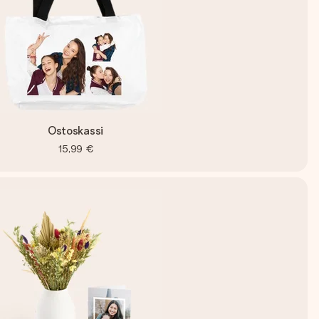
Ostoskassi
15,99 €