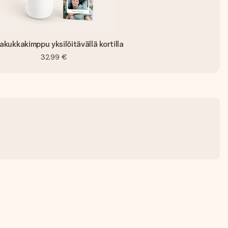
akukkakimppu yksilöitävällä kortilla
32,99 €