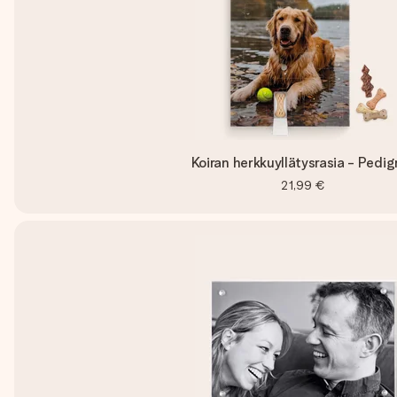
Koiran herkkuyllätysrasia - Pedig
21,99 €