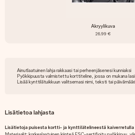
Akryylikuva
26,99 €
Ainutlaatuinen lahja rakkaasi tai perheenjäsenesi kunniaksi
Pyökkipuusta valmistettu korttiteline, jossa on mukana lasi
Lisää kynttilätuikkuun valitsemasi nimi, teksti tai päivämää
Lisätietoa lahjasta
Lisätietoja puisesta kortti- ja kynttilätelineestä kaiverretulla 
Materiaalit: korkealaatuinen kiinteä FSC-sertifioitu pyökkipuu, väril