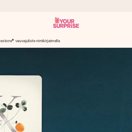
lestone® vauvajuliste nimikirjaimella
it antaa sen juuri oikeaan aikaan, kun sillä on eniten
viewsissä.
peammin kuin ehdit sanoa “yllätys!”