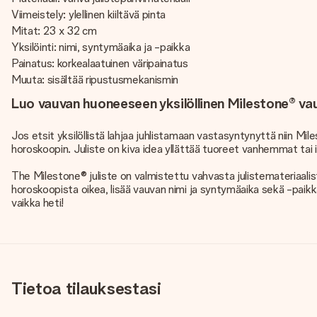
Viimeistely: ylellinen kiiltävä pinta
Mitat: 23 x 32 cm
Yksilöinti: nimi, syntymäaika ja -paikka
Painatus: korkealaatuinen väripainatus
Muuta: sisältää ripustusmekanismin
Luo vauvan huoneeseen yksilöllinen Milestone® vauv
Jos etsit yksilöllistä lahjaa juhlistamaan vastasyntynyttä niin Mile
horoskoopin. Juliste on kiva idea yllättää tuoreet vanhemmat tai 
The Milestone® juliste on valmistettu vahvasta julistemateriaalist
horoskoopista oikea, lisää vauvan nimi ja syntymäaika sekä -paikk
vaikka heti!
Tietoa tilauksestasi