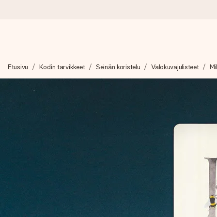
Tilaa tänään, lähetys 1 arkipäivässä
Etusivu
Kodin tarvikkeet
Seinän koristelu
Valokuvajulisteet
Mi
Valmistamme lahjasi huolella ja lähetämme sen hetkessä, jotta vo
merkitystä.
4,8 (+15 000 arvostelun perusteella)
Lahjamme inspiroivat. Asiakkaiden arvosana on 4,8 Google Re
Ilmainen tervehdyskortti
Tilaa tänään – personoitu lahja valmistuu ja lähtee matkaan no