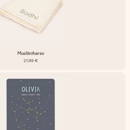
Musliiniharso
21,99 €