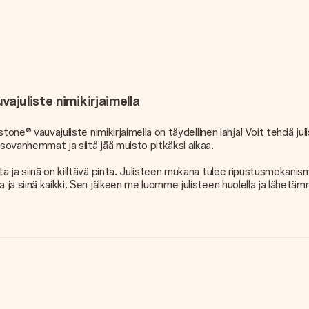
ajuliste nimikirjaimella
stone® vauvajuliste nimikirjaimella on täydellinen lahja! Voit tehdä ju
isovanhemmat ja siitä jää muisto pitkäksi aikaa.
a ja siinä on kiiltävä pinta. Julisteen mukana tulee ripustusmekanismi
a ja siinä kaikki. Sen jälkeen me luomme julisteen huolella ja lähetä