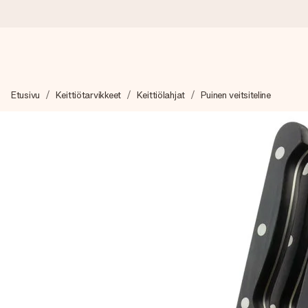
Tilaa tänään, lähetys 1 arkipäivässä
Etusivu
Keittiötarvikkeet
Keittiölahjat
Puinen veitsiteline
Valmistamme lahjasi huolella ja lähetämme sen hetkessä, jotta vo
merkitystä.
4,8 (+15 000 arvostelun perusteella)
Lahjamme inspiroivat. Asiakkaiden arvosana on 4,8 Google Re
Ilmainen tervehdyskortti
Tilaa tänään – personoitu lahja valmistuu ja lähtee matkaan no