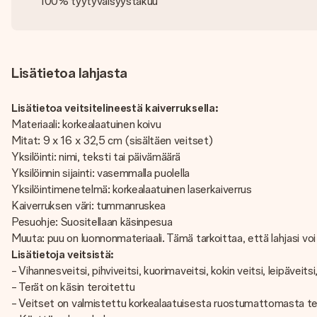
100% tyytyväisyystakuu
Lisätietoa lahjasta
Lisätietoa veitsitelineestä kaiverruksella:
Materiaali: korkealaatuinen koivu
Mitat: 9 x 16 x 32,5 cm (sisältäen veitset)
Yksilöinti: nimi, teksti tai päivämäärä
Yksilöinnin sijainti: vasemmalla puolella
Yksilöintimenetelmä: korkealaatuinen laserkaiverrus
Kaiverruksen väri: tummanruskea
Pesuohje: Suositellaan käsinpesua
Muuta: puu on luonnonmateriaali. Tämä tarkoittaa, että lahjasi voi
Lisätietoja veitsistä:
- Vihannesveitsi, pihviveitsi, kuorimaveitsi, kokin veitsi, leipäveitsi
- Terät on käsin teroitettu
- Veitset on valmistettu korkealaatuisesta ruostumattomasta t