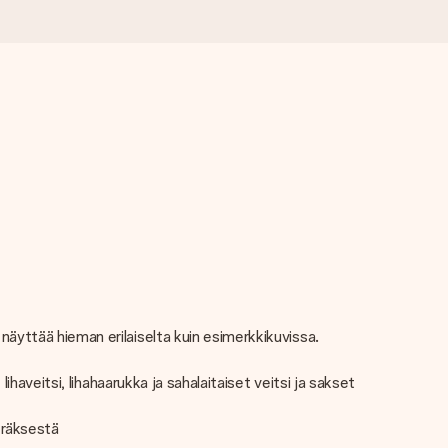
 näyttää hieman erilaiselta kuin esimerkkikuvissa.
, lihaveitsi, lihahaarukka ja sahalaitaiset veitsi ja sakset
eräksestä