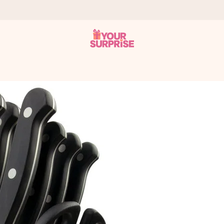
it antaa sen juuri oikeaan aikaan, kun sillä on eniten
viewsissä.
peammin kuin ehdit sanoa “yllätys!”