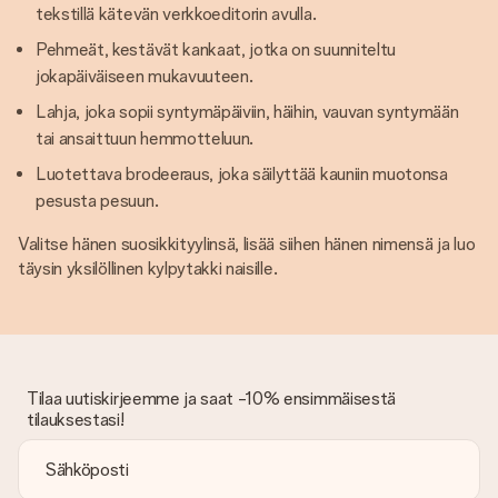
tekstillä kätevän verkkoeditorin avulla.
Pehmeät, kestävät kankaat, jotka on suunniteltu
jokapäiväiseen mukavuuteen.
Lahja, joka sopii syntymäpäiviin, häihin, vauvan syntymään
tai ansaittuun hemmotteluun.
Luotettava brodeeraus, joka säilyttää kauniin muotonsa
pesusta pesuun.
Valitse hänen suosikkityylinsä, lisää siihen hänen nimensä ja luo
täysin yksilöllinen kylpytakki naisille.
Tilaa uutiskirjeemme ja saat -10% ensimmäisestä
tilauksestasi!