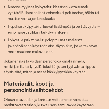
Kimono-tyyliset kylpytakit: klassinen kietaisumalli
vyötäröllä. Ihanteelliset esimerkiksi polttareihin, häihin tai
muuten vain arjen luksukseksi.
Hupulliset kylpytakit: tuovat lisälämpöä ja peittävyyttä –
erinomaiset suihkun tai kylvyn jälkeen.
Lyhyet ja pitkät mallit: polvipituisista malleista
jokapäiväiseen käyttöön aina täyspitkiin, jotka takaavat
maksimaalisen mukavuuden.
Jokainen näistä voidaan personoida omalla nimellä,
nimikirjaimilla tai lyhyellä tekstillä, joten tyylivalinta riippuu
täysin siitä, miten ja missä hän kylpytakkia käyttää.
Materiaalit, koot ja
personointivaihtoehdot
Oikean istuvuuden ja kankaan valitseminen vaikuttaa
merkittävästi siihen, kuinka usein aamutakkia käytetään.