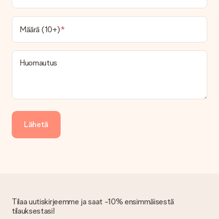
paketti tai postilaatikon toimitus. Haluatko tietää, mikä
vaihtoehto tilauksesi kuuluu? Ota yhteyttä asiakaspalveluun.
Määrä (10+)
Maksu
Kuinka voin maksaa tilaukseni?
Tarjoamme seuraavat maksutavat: iDeal, Paypal, luottokortti,
Huomautus
lasku Klarna-palvelun kautta tai manuaalinen siirto. Jos
maksutapahtuma tapahtuu manuaalisesti, ota huomioon
lahjasi lähettämisestä ylimääräiset 3 päivää.
Saapunut lahja
Entä jos lahja ei ole täysin mieleeni?
Lähetä
Olemme syvästi pahoillamme, että lahjasi ei ole sinun mielesi
mukaan. Ota yhteyttä asiakaspalveluun, niin he ovat valmiit
auttamaan sinua löytämään sopivan ratkaisun.
Onko lasku lähetetty tilauksen mukana?
Tilauksen kanssa ei lähetetä laskua. Saat aina laskun
vahvistusviestissä ja voit aina löytää sen MySurprise-tilillesi.
Tämä tarkoittaa sitä, että lahja toimitetaan suoraan
Tilaa uutiskirjeemme ja saat -10% ensimmäisestä
vastaanottajalle, mikä tekee siitä todellisen yllätyksen!
tilauksestasi!