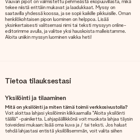
Vauvan pipot on valmistettu pehmeästä ekopuuvillasta, mikä
tekee niistä erittäin mukavat ja laadukkaat. Myssy on
saatavilla yhdessä koossa, ja se sopii kaikille pikkuisille. Oman
henkilökohtaisen pipon luominen on helppoa. Lisää
yksinkertaisesti valitsemasi nimi tai teksti myssyyn online-
editorimme avulla, ja valitse yksi hauskoista malleistamme.
Aloita uniikin myssyn luominen vaikka heti!
Tietoa tilauksestasi
Yksilöinti ja tilaaminen
Mitä on yksilöinti ja miten tämä toimii verkkosivustolla?
Voit aloittaa lahjasi yksilöinnin klikkaamalla "Aloita yksilöinti
täällä" -painiketta. Lahjapäällikkönä voit muokata lahjaa täysin
toiveidesi mukaan: lisää oma kuva ja / tai teksti. Jos haluat
tehdä lahjastasi entistä yksilöllisemmän, voit valita siihen
kauniin kuvioinnin.