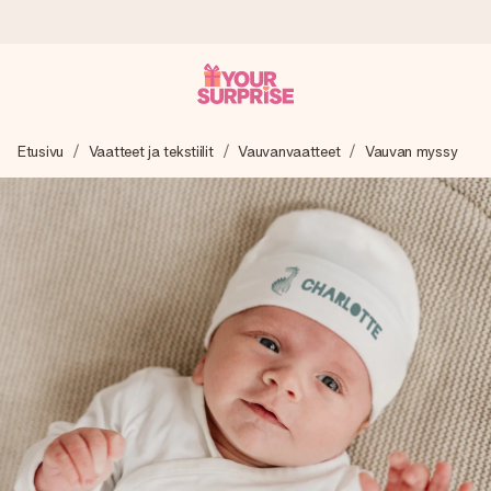
Tilaa tänään, lähetys 1 arkipäivässä
Etusivu
Vaatteet ja tekstiilit
Vauvanvaatteet
Vauvan myssy
Valmistamme lahjasi huolella ja lähetämme sen hetkessä,
jotta voit antaa sen juuri oikeaan aikaan, kun sillä on eniten
merkitystä.
4,8 (+15 000 arvostelun perusteella)
Lahjamme inspiroivat. Asiakkaiden arvosana on 4,8 Google
Reviewsissä.
Ilmainen tervehdyskortti
Tilaa tänään – personoitu lahja valmistuu ja lähtee matkaan