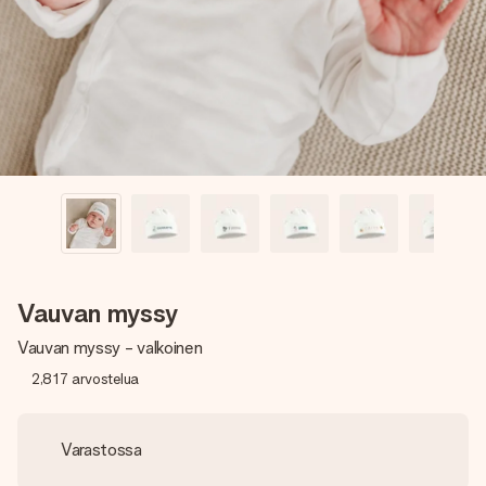
nopeammin kuin ehdit sanoa “yllätys!”
Vauvan myssy
Vauvan myssy - valkoinen
2,817
arvostelua
Varastossa