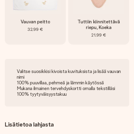
Vauvan peitto
Tuttiin kiinnitettävä
riepu, Koeka
32,99 €
21,99 €
Valitse suosikkisi kivoista kuvituksista ja lisää vauvan
nimi
100% puuvillaa, pehmeä ja lämmin käytössä
Mukana ilmainen tervehdyskortti omalla tekstilläsi
100% tyytyväisyystakuu
Lisätietoa lahjasta