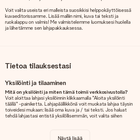
Voit valita useista eri malleista suosikkisi helppokäyttöisessä
kuvaeditorissamme. Lisää malliin nimi, kuva tai teksti ja
ruokalappu on valmis! Me valmistelemme luomuksesi huolella
ja lähetämme sen lahjapakkauksessa.
Tietoa tilauksestasi
Yksilöinti ja tilaaminen
Mitä on yksilöinti ja miten tämä toimii verkkosivustolla?
Voit aloittaa lahjasi yksilöinnin klikkaamalla "Aloita yksilöinti
täällä" -painiketta. Lahjapäällikkönä voit muokata lahjaa täysin
toiveidesi mukaan: lisää oma kuva ja / tai teksti. Jos haluat
tehdä lahjastasi entistä yksilöllisemmän, voit valita siihen
kauniin kuvioinnin.
Sisältyykö yksilöinti hintaan?
Näytä lisää
Sivustolla näkyvä hinta sisältää lahjasi yksilöinnin. Hauskaa ja