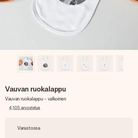
nopeammin kuin ehdit sanoa “yllätys!”
Vauvan ruokalappu
Vauvan ruokalappu - valkoinen
4,105
arvostelua
Varastossa