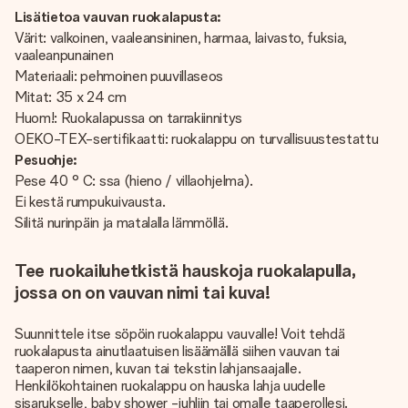
Lisätietoa vauvan ruokalapusta:
Värit: valkoinen, vaaleansininen, harmaa, laivasto, fuksia,
vaaleanpunainen
Materiaali: pehmoinen puuvillaseos
Mitat: 35 x 24 cm
Huom!: Ruokalapussa on tarrakiinnitys
OEKO-TEX-sertifikaatti: ruokalappu on turvallisuustestattu
Pesuohje:
Pese 40 ° C: ssa (hieno / villaohjelma).
Ei kestä rumpukuivausta.
Silitä nurinpäin ja matalalla lämmöllä.
Tee ruokailuhetkistä hauskoja ruokalapulla,
jossa on on vauvan nimi tai kuva!
Suunnittele itse söpöin ruokalappu vauvalle! Voit tehdä
ruokalapusta ainutlaatuisen lisäämällä siihen vauvan tai
taaperon nimen, kuvan tai tekstin lahjansaajalle.
Henkilökohtainen ruokalappu on hauska lahja uudelle
sisarukselle, baby shower -juhliin tai omalle taaperollesi.