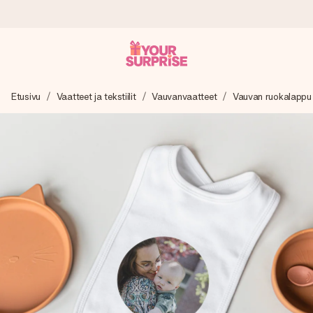
Tilaa tänään, lähetys 1 arkipäivässä
Etusivu
Vaatteet ja tekstiilit
Vauvanvaatteet
Vauvan ruokalappu
Valmistamme lahjasi huolella ja lähetämme sen hetkessä,
jotta voit antaa sen juuri oikeaan aikaan, kun sillä on eniten
merkitystä.
4,8 (+15 000 arvostelun perusteella)
Lahjamme inspiroivat. Asiakkaiden arvosana on 4,8 Google
Reviewsissä.
Ilmainen tervehdyskortti
Tilaa tänään – personoitu lahja valmistuu ja lähtee matkaan