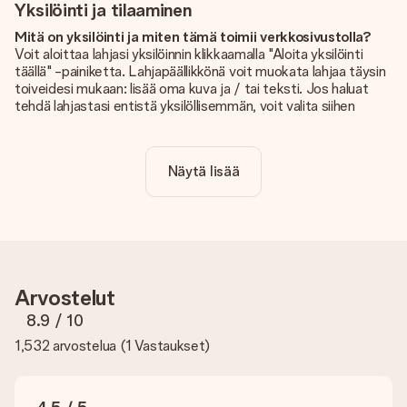
Yksilöinti ja tilaaminen
Mitä on yksilöinti ja miten tämä toimii verkkosivustolla?
Voit aloittaa lahjasi yksilöinnin klikkaamalla "Aloita yksilöinti
täällä" -painiketta. Lahjapäällikkönä voit muokata lahjaa täysin
toiveidesi mukaan: lisää oma kuva ja / tai teksti. Jos haluat
tehdä lahjastasi entistä yksilöllisemmän, voit valita siihen
kauniin kuvioinnin.
Sisältyykö yksilöinti hintaan?
Näytä lisää
Sivustolla näkyvä hinta sisältää lahjasi yksilöinnin. Hauskaa ja
helppoa!
Kuinka tiedän, onko kuvani tarpeeksi laadukas?
Haluamme varmistaa, että olet täysin tyytyväinen lahjaasi.
Siksi on tärkeää käyttää korkealaatuisia valokuvia. Jos olet
epävarma kuvan laadusta, ota yhteyttä
Arvostelut
asiakaspalvelutiimiimme ja liitä valokuva tilaamasi lahjan
mukana. He voivat sitten tarkistaa laadun puolestasi!
8.9
/ 10
1,532 arvostelua
(
1 Vastaukset
)
Mitä formaatteja voin ladata?
Voit ladata editoriin JPG- ja PNG-tiedostoja. Vai onko sinulla
kuva eri formaatissa? Ota yhteyttä asiakaspalveluun. He
auttavat sinua mielellään, jotta voit tehdä haluamasi lahjan!