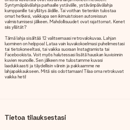
Syntymäpäivälahja parhaalle ystävälle, ystävänpäivälahja
kumppanille tai yllätys äidille. Tai voithan tietenkin tulostaa
omat hetkesi, vaikkapa sen ikimuistoisen autoreissun
valmistumisesi jälkeen. Mahdollisuudet ovat rajattomat. Kenet
siis yllätät?
Tämä lahja sisältää 12 valitsemaasi retrovalokuvaa. Lahjan
luominen on helppoa! Lataa vain kuvakokoelmasi puhelimestasi
tai tietokoneeltasi, tai vaikka suoraan Instagramista tai
Facebookista. Voit myös halutessasi lisätä hauskan kuvioinnin
kuvien reunoille. Sen jälkeen me tulostamme kuvasi
laadukkaasti ja täydellisin värein ja pakkaamme ne
lahjapakkaukseen. Mitä siis odottamaan! Tilaa oma retrokuvat
vaikka heti!
Tietoa tilauksestasi