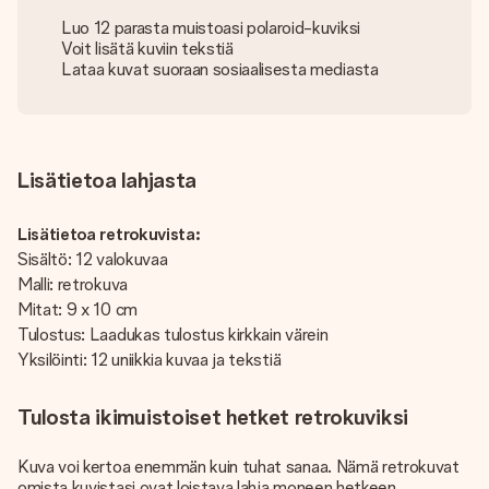
Luo 12 parasta muistoasi polaroid-kuviksi
Voit lisätä kuviin tekstiä
Lataa kuvat suoraan sosiaalisesta mediasta
Lisätietoa lahjasta
Lisätietoa retrokuvista:
Sisältö: 12 valokuvaa
Malli: retrokuva
Mitat: 9 x 10 cm
Tulostus: Laadukas tulostus kirkkain värein
Yksilöinti: 12 uniikkia kuvaa ja tekstiä
Tulosta ikimuistoiset hetket retrokuviksi
Kuva voi kertoa enemmän kuin tuhat sanaa. Nämä retrokuvat
omista kuvistasi ovat loistava lahja moneen hetkeen.