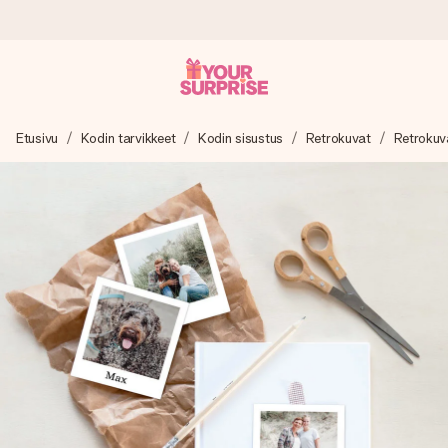
Tilaa tänään, lähetys 1 arkipäivässä
Etusivu
Kodin tarvikkeet
Kodin sisustus
Retrokuvat
Retrokuv
Valmistamme lahjasi huolella ja lähetämme sen hetkessä,
jotta voit antaa sen juuri oikeaan aikaan, kun sillä on eniten
merkitystä.
4,8 (+15 000 arvostelun perusteella)
Lahjamme inspiroivat. Asiakkaiden arvosana on 4,8 Google
Reviewsissä.
Ilmainen tervehdyskortti
Tilaa tänään – personoitu lahja valmistuu ja lähtee matkaan