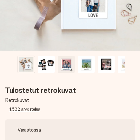
nopeammin kuin ehdit sanoa “yllätys!”
Tulostetut retrokuvat
Retrokuvat
1,532
arvostelua
Varastossa