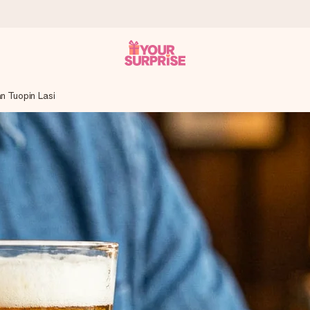
n Tuopin Lasi
it antaa sen juuri oikeaan aikaan, kun sillä on eniten
viewsissä.
peammin kuin ehdit sanoa “yllätys!”