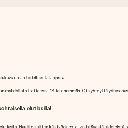
elukuva eroaa todellisesta lahjasta
n mahdollista tilattaessa 18 tai enemmän. Ota yhteyttä yritysosa
htaisella olutlasilla!
utlasilla. Nautitpa sitten käsityöoluesta, virkistävästä siidereistä 