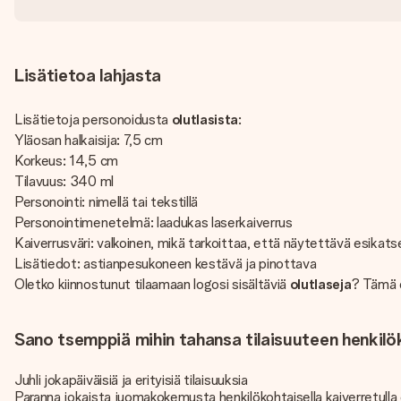
Lisätietoa lahjasta
Lisätietoja personoidusta
olutlasista
:
Yläosan halkaisija: 7,5 cm
Korkeus: 14,5 cm
Tilavuus: 340 ml
Personointi: nimellä tai tekstillä
Personointimenetelmä: laadukas laserkaiverrus
Kaiverrusväri: valkoinen, mikä tarkoittaa, että näytettävä esikats
Lisätiedot: astianpesukoneen kestävä ja pinottava
Oletko kiinnostunut tilaamaan logosi sisältäviä
olutlaseja
? Tämä o
Sano tsemppiä mihin tahansa tilaisuuteen henkilöko
Juhli jokapäiväisiä ja erityisiä tilaisuuksia
Paranna jokaista juomakokemusta henkilökohtaisella kaiverretulla ol