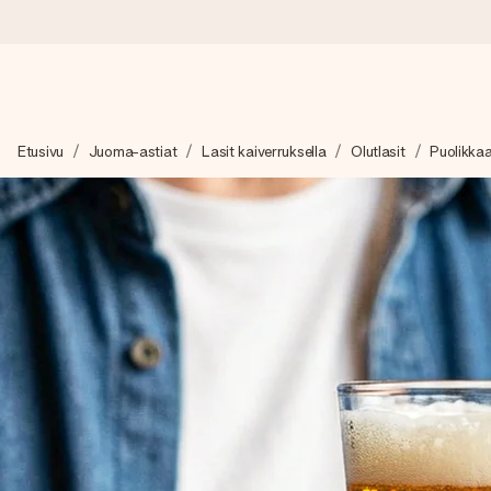
Tilaa tänään, lähetys 1 arkipäivässä
Etusivu
Juoma-astiat
Lasit kaiverruksella
Olutlasit
Puolikkaa
Valmistamme lahjasi huolella ja lähetämme sen hetkessä, jotta vo
merkitystä.
4,8 (+15 000 arvostelun perusteella)
Lahjamme inspiroivat. Asiakkaiden arvosana on 4,8 Google Re
Ilmainen tervehdyskortti
Tilaa tänään – personoitu lahja valmistuu ja lähtee matkaan no