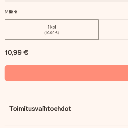
Määrä
1 kpl
(10,99 €)
10,99 €
Toimitusvaihtoehdot