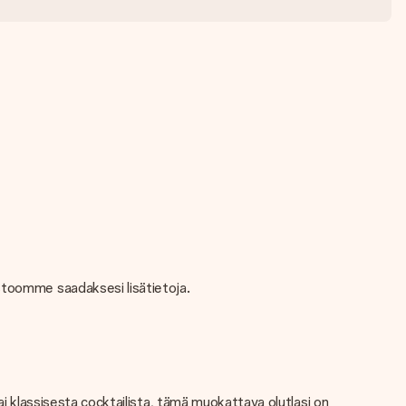
stoomme saadaksesi lisätietoja.
tai klassisesta cocktailista, tämä muokattava olutlasi on