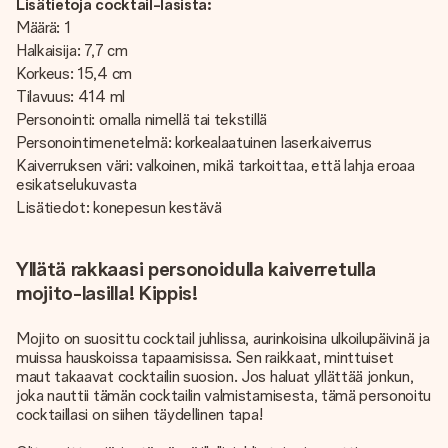
Lisätietoja cocktail-lasista:
Määrä: 1
Halkaisija: 7,7 cm
Korkeus: 15,4 cm
Tilavuus: 414 ml
Personointi: omalla nimellä tai tekstillä
Personointimenetelmä: korkealaatuinen laserkaiverrus
Kaiverruksen väri: valkoinen, mikä tarkoittaa, että lahja eroaa
esikatselukuvasta
Lisätiedot: konepesun kestävä
Yllätä rakkaasi personoidulla kaiverretulla
mojito-lasilla! Kippis!
Mojito on suosittu cocktail juhlissa, aurinkoisina ulkoilupäivinä ja
muissa hauskoissa tapaamisissa. Sen raikkaat, minttuiset
maut takaavat cocktailin suosion. Jos haluat yllättää jonkun,
joka nauttii tämän cocktailin valmistamisesta, tämä personoitu
cocktaillasi on siihen täydellinen tapa!