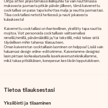
Olitpa sitten järjestämässä illallisjuhlia tai vain nauttimassa
mukavasta juomasta pitkän päivän jälkeen, tämä kaiverrettu
cocktaillasi on paras tapa kohottaa malja ja nauttia juomastasi.
Tilaa cocktaillasi netistä hetkessä ja nauti jokaisesta
kulauksesta!
Kaiverrettu cocktaillasi on ihanteellinen, yksilöity tapa nauttia
mojitoa. Voit personoida cocktaillasin valitsemallasi
nimellä/nimillä, päivämäärällä ja/tai tekstillä, mikä tekee siitä
täydellisen mihin tahansa tilaisuuteen.
Oman kaiverretun cocktaillasin luominen on helppoa! Lisää vain
haluamasi design online-editoriimme. Kaiverramme designisi
lasin pintaan korkealaatuisella laserkaiverrustekniikallamme,
mikä takaa pitkäikäisen, konepesun kestävän lopputuloksen.
Tietoa tilauksestasi
Yksilöinti ja tilaaminen