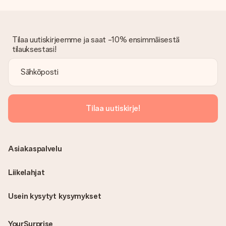
Onko lasku lähetetty tilauksen mukana?
Tilauksen kanssa ei lähetetä laskua. Saat aina laskun
vahvistusviestissä ja voit aina löytää sen MySurprise-tilillesi.
Tämä tarkoittaa sitä, että lahja toimitetaan suoraan
Tilaa uutiskirjeemme ja saat -10% ensimmäisestä
vastaanottajalle, mikä tekee siitä todellisen yllätyksen!
tilauksestasi!
Tilaa uutiskirje!
Asiakaspalvelu
Liikelahjat
Usein kysytyt kysymykset
YourSurprise