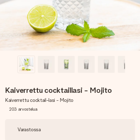
nopeammin kuin ehdit sanoa “yllätys!”
Kaiverrettu cocktaillasi - Mojito
Kaiverrettu cocktail-lasi - Mojito
203
arvostelua
Varastossa