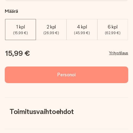
Määrä
1 kpl
2 kpl
4 kpl
6 kpl
(15,99 €)
(26,99 €)
(45,99 €)
(62,99 €)
15,99 €
Yritystilaus
Personoi
Toimitusvaihtoehdot