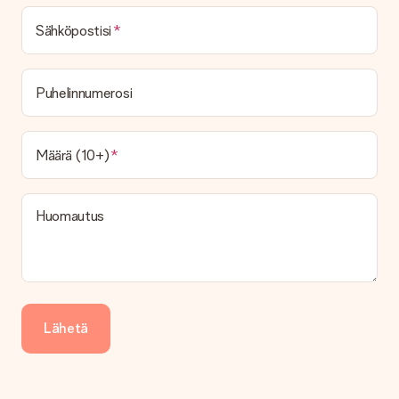
Toimitusaika löytyy lahjan tuotesivulta. Voit luottaa siihen,
Sähköpostisi
että operaattorimme toimittaa lahjasi tänä päivänä.
Mitä toimitusvaihtoehtoja voin valita?
Tällä hetkellä ei ole (vielä) mahdollista valita
Puhelinnumerosi
toimitusvaihtoehtoa. Halutessasi tilauksen lähetetään joko
paketti tai postilaatikon toimitus. Haluatko tietää, mikä
vaihtoehto tilauksesi kuuluu? Ota yhteyttä asiakaspalveluun.
Määrä (10+)
Maksu
Kuinka voin maksaa tilaukseni?
Tarjoamme seuraavat maksutavat: iDeal, Paypal, luottokortti,
Huomautus
lasku Klarna-palvelun kautta tai manuaalinen siirto. Jos
maksutapahtuma tapahtuu manuaalisesti, ota huomioon
lahjasi lähettämisestä ylimääräiset 3 päivää.
Saapunut lahja
Entä jos lahja ei ole täysin mieleeni?
Lähetä
Olemme syvästi pahoillamme, että lahjasi ei ole sinun mielesi
mukaan. Ota yhteyttä asiakaspalveluun, niin he ovat valmiit
auttamaan sinua löytämään sopivan ratkaisun.