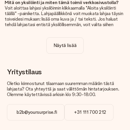
Mitä on yksilöinti ja miten tämä toimii verkkosivustolla?
Voit aloittaa lahjasi yksilöinnin klikkaamalla "Aloita yksilöinti
täällä" -painiketta. Lahjapäällikkönä voit muokata lahjaa täysin
toiveidesi mukaan: lisää oma kuva ja / tai teksti. Jos haluat
tehdä lahjastasi entistä yksilöllisemmän, voit valita siihen
kauniin kuvioinnin.
Sisältyykö yksilöinti hintaan?
Näytä lisää
Sivustolla näkyvä hinta sisältää lahjasi yksilöinnin. Hauskaa ja
helppoa!
Kuinka tiedän, onko kuvani tarpeeksi laadukas?
Haluamme varmistaa, että olet täysin tyytyväinen lahjaasi.
Yritystilaus
Siksi on tärkeää käyttää korkealaatuisia valokuvia. Jos olet
epävarma kuvan laadusta, ota yhteyttä
Oletko kiinnostunut tilaamaan suuremman määrän tästä
asiakaspalvelutiimiimme ja liitä valokuva tilaamasi lahjan
lahjasta? Ota yhteyttä ja saat välittömän hintatarjouksen.
mukana. He voivat sitten tarkistaa laadun puolestasi!
Olemme käytettävissä arkisin klo 9:30-18:00.
Mitä formaatteja voin ladata?
Voit ladata editoriin JPG- ja PNG-tiedostoja. Vai onko sinulla
b2b@yoursurprise.fi
+31 111 700 212
kuva eri formaatissa? Ota yhteyttä asiakaspalveluun. He
auttavat sinua mielellään, jotta voit tehdä haluamasi lahjan!
Entä jos haluamasi väri tai vaihtoehto ei ole