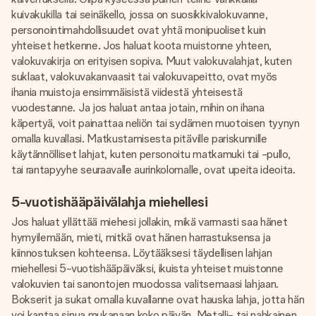
kuivakukilla tai seinäkello, jossa on suosikkivalokuvanne,
personointimahdollisuudet ovat yhtä monipuoliset kuin
yhteiset hetkenne. Jos haluat koota muistonne yhteen,
valokuvakirja on erityisen sopiva. Muut valokuvalahjat, kuten
suklaat, valokuvakanvaasit tai valokuvapeitto, ovat myös
ihania muistoja ensimmäisistä viidestä yhteisestä
vuodestanne. Ja jos haluat antaa jotain, mihin on ihana
käpertyä, voit painattaa neliön tai sydämen muotoisen tyynyn
omalla kuvallasi. Matkustamisesta pitäville pariskunnille
käytännölliset lahjat, kuten personoitu matkamuki tai -pullo,
tai rantapyyhe seuraavalle aurinkolomalle, ovat upeita ideoita.
5-vuotishääpäivälahja miehellesi
Jos haluat yllättää miehesi jollakin, mikä varmasti saa hänet
hymyilemään, mieti, mitkä ovat hänen harrastuksensa ja
kiinnostuksen kohteensa. Löytääksesi täydellisen lahjan
miehellesi 5-vuotishääpäiväksi, ikuista yhteiset muistonne
valokuvien tai sanontojen muodossa valitsemaasi lahjaan.
Bokserit ja sukat omalla kuvallanne ovat hauska lahja, jotta hän
voi kantaa sinua mukanaan koko päivän. Metalli- tai nahkainen