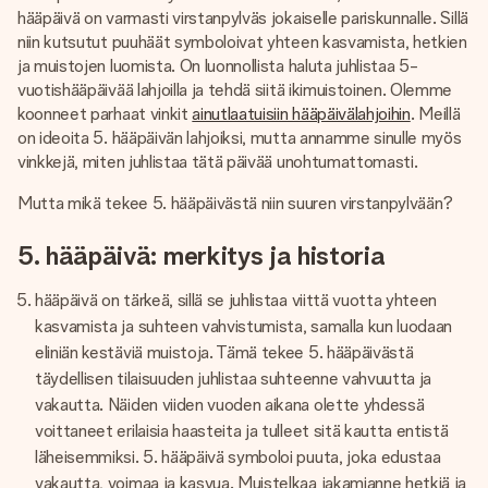
nopeammin kuin ehdit sanoa “yllätys!”
hääpäivä on varmasti virstanpylväs jokaiselle pariskunnalle. Sillä
niin kutsutut puuhäät symboloivat yhteen kasvamista, hetkien
ja muistojen luomista. On luonnollista haluta juhlistaa 5-
vuotishääpäivää lahjoilla ja tehdä siitä ikimuistoinen. Olemme
koonneet parhaat vinkit
ainutlaatuisiin hääpäivälahjoihin
. Meillä
on ideoita 5. hääpäivän lahjoiksi, mutta annamme sinulle myös
vinkkejä, miten juhlistaa tätä päivää unohtumattomasti.
Mutta mikä tekee 5. hääpäivästä niin suuren virstanpylvään?
5. hääpäivä: merkitys ja historia
hääpäivä on tärkeä, sillä se juhlistaa viittä vuotta yhteen
kasvamista ja suhteen vahvistumista, samalla kun luodaan
eliniän kestäviä muistoja. Tämä tekee 5. hääpäivästä
täydellisen tilaisuuden juhlistaa suhteenne vahvuutta ja
vakautta. Näiden viiden vuoden aikana olette yhdessä
voittaneet erilaisia haasteita ja tulleet sitä kautta entistä
läheisemmiksi. 5. hääpäivä symboloi puuta, joka edustaa
vakautta, voimaa ja kasvua. Muistelkaa jakamianne hetkiä ja