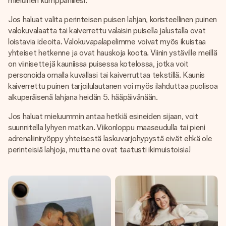
mieluinen kumppanillesi.
Jos haluat valita perinteisen puisen lahjan, koristeellinen puinen
valokuvalaatta tai kaiverrettu valaisin puisella jalustalla ovat
loistavia ideoita. Valokuvapalapelimme voivat myös ikuistaa
yhteiset hetkenne ja ovat hauskoja koota. Viinin ystäville meillä
on viinisettejä kauniissa puisessa kotelossa, jotka voit
personoida omalla kuvallasi tai kaiverruttaa tekstillä. Kaunis
kaiverrettu puinen tarjoilulautanen voi myös ilahduttaa puolisoa
alkuperäisenä lahjana heidän 5. hääpäivänään.
Jos haluat mieluummin antaa hetkiä esineiden sijaan, voit
suunnitella lyhyen matkan. Viikonloppu maaseudulla tai pieni
adrenaliiniryöppy yhteisestä laskuvarjohypystä eivät ehkä ole
perinteisiä lahjoja, mutta ne ovat taatusti ikimuistoisia!