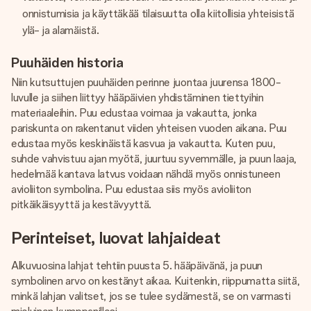
onnistumisia ja käyttäkää tilaisuutta olla kiitollisia yhteisistä
ylä- ja alamäistä.
Puuhäiden historia
Niin kutsuttujen puuhäiden perinne juontaa juurensa 1800-
luvulle ja siihen liittyy hääpäivien yhdistäminen tiettyihin
materiaaleihin. Puu edustaa voimaa ja vakautta, jonka
pariskunta on rakentanut viiden yhteisen vuoden aikana. Puu
edustaa myös keskinäistä kasvua ja vakautta. Kuten puu,
suhde vahvistuu ajan myötä, juurtuu syvemmälle, ja puun laaja,
hedelmää kantava latvus voidaan nähdä myös onnistuneen
avioliiton symbolina. Puu edustaa siis myös avioliiton
pitkäikäisyyttä ja kestävyyttä.
Perinteiset, luovat lahjaideat
Alkuvuosina lahjat tehtiin puusta 5. hääpäivänä, ja puun
symbolinen arvo on kestänyt aikaa. Kuitenkin, riippumatta siitä,
minkä lahjan valitset, jos se tulee sydämestä, se on varmasti