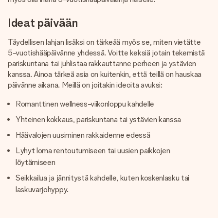
Ideat päivään
Täydellisen lahjan lisäksi on tärkeää myös se, miten vietätte
5-vuotishääpäivänne yhdessä. Voitte keksiä jotain tekemistä
pariskuntana tai juhlistaa rakkauttanne perheen ja ystävien
kanssa. Ainoa tärkeä asia on kuitenkin, että teillä on hauskaa
päivänne aikana. Meillä on joitakin ideoita avuksi:
Romanttinen wellness-viikonloppu kahdelle
Yhteinen kokkaus, pariskuntana tai ystävien kanssa
Häävalojen uusiminen rakkaidenne edessä
Lyhyt loma rentoutumiseen tai uusien paikkojen
löytämiseen
Seikkailua ja jännitystä kahdelle, kuten koskenlasku tai
laskuvarjohyppy.