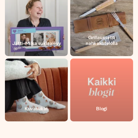
Grillaussetti
Jätti-Milka suklaalevy
nahkakotelolla
Kuvasukat
Blogi