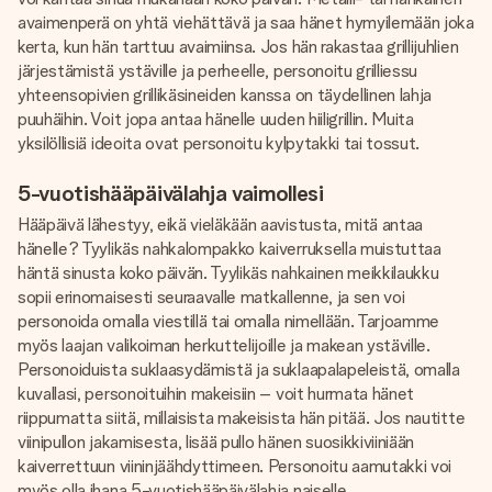
avaimenperä on yhtä viehättävä ja saa hänet hymyilemään joka
kerta, kun hän tarttuu avaimiinsa. Jos hän rakastaa grillijuhlien
järjestämistä ystäville ja perheelle, personoitu grilliessu
yhteensopivien grillikäsineiden kanssa on täydellinen lahja
puuhäihin. Voit jopa antaa hänelle uuden hiiligrillin. Muita
yksilöllisiä ideoita ovat personoitu kylpytakki tai tossut.
5-vuotishääpäivälahja vaimollesi
Hääpäivä lähestyy, eikä vieläkään aavistusta, mitä antaa
hänelle? Tyylikäs nahkalompakko kaiverruksella muistuttaa
häntä sinusta koko päivän. Tyylikäs nahkainen meikkilaukku
sopii erinomaisesti seuraavalle matkallenne, ja sen voi
personoida omalla viestillä tai omalla nimellään. Tarjoamme
myös laajan valikoiman herkuttelijoille ja makean ystäville.
Personoiduista suklaasydämistä ja suklaapalapeleistä, omalla
kuvallasi, personoituihin makeisiin – voit hurmata hänet
riippumatta siitä, millaisista makeisista hän pitää. Jos nautitte
viinipullon jakamisesta, lisää pullo hänen suosikkiviiniään
kaiverrettuun viininjäähdyttimeen. Personoitu aamutakki voi
myös olla ihana 5-vuotishääpäivälahja naiselle.