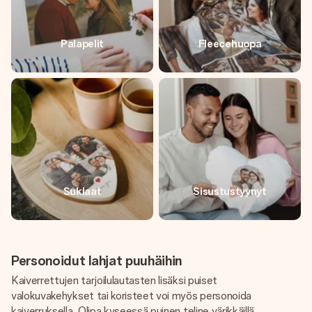
Palapelit
Fleecehuopa
Suklaat
Sisustustyynyt
Personoidut lahjat puuhäihin
Kaiverrettujen tarjoilulautasten lisäksi puiset
valokuvakehykset tai koristeet voi myös personoida
kaiverruksella. Olipa kyseessä puinen teline värikkäillä