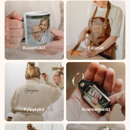
Kuvamukit
Esiliinat
Kylpytakit
Avaimenperät