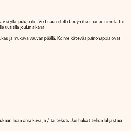
 ylle joulujuhliin. Voit suunnitella bodyn itse lapsen nimellä tai
 uutisilla joulun aikana.
dukas ja mukava vauvan päällä. Kolme kätevää painonappia ovat
 mukaan: lisää oma kuva ja / tai teksti. Jos haluat tehdä lahjastasi