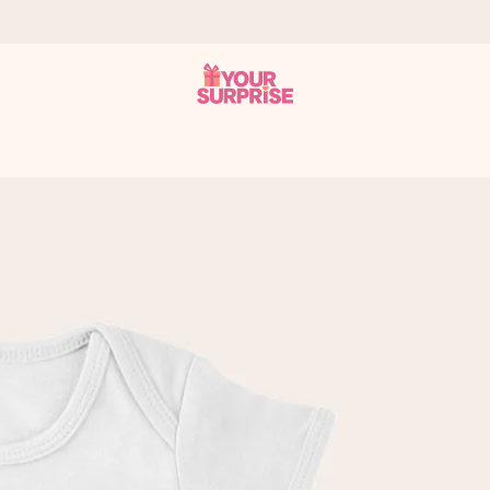
it antaa sen juuri oikeaan aikaan, kun sillä on eniten
viewsissä.
peammin kuin ehdit sanoa “yllätys!”