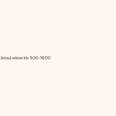
 laadusta, ota yhteyttä asiakaspalvelutiimiimme ja liitä valokuva
mielellään, jotta voit tehdä haluamasi lahjan!
vissä arkisin klo 9:30-18:00.
en vastaanottaja tietää tarkalleen, ketä kiittää tästä ihanasta
lmis annettavaksi tai se voidaan lähettää suoraan vastaanottajalle.