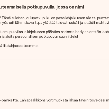
uteemaisella potkupuvulla, jossa on nimi
mä suloinen joulupotkupuku on paras lahja kuusen alle tai puettavaksi
yös erittäin mukava tapa yllättää tulevat isoisät ja isoäidit mahtavilla
uomupuuvillan ja kirjekuoren pääntien ansiosta body on erittäin laa
a ja aloita persoonallisen potkupuvun suunnittelu!
tä liikelahjaosastoomme.
llä" -painiketta. Lahjapäällikkönä voit muokata lahjaa täysin toiveidesi