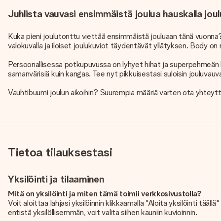
Juhlista vauvasi ensimmäistä joulua hauskalla joul
Kuka pieni joulutonttu viettää ensimmäistä jouluaan tänä vuonna? Tä
valokuvalla ja iloiset joulukuviot täydentävät yllätyksen. Body on m
Persoonallisessa potkupuvussa on lyhyet hihat ja superpehmeän l
samanvärisiä kuin kangas. Tee nyt pikkuisestasi suloisin jouluvauv
Vauhtibuumi joulun aikoihin? Suurempia määriä varten ota yhteyt
Tietoa tilauksestasi
Yksilöinti ja tilaaminen
Mitä on yksilöinti ja miten tämä toimii verkkosivustolla?
Voit aloittaa lahjasi yksilöinnin klikkaamalla "Aloita yksilöinti tää
entistä yksilöllisemmän, voit valita siihen kauniin kuvioinnin.