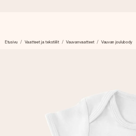
Tilaa tänään, lähetys 1 arkipäivässä
Etusivu
Vaatteet ja tekstiilit
Vauvanvaatteet
Vauvan joulubody
Valmistamme lahjasi huolella ja lähetämme sen hetkessä, jotta vo
merkitystä.
4,8 (+15 000 arvostelun perusteella)
Lahjamme inspiroivat. Asiakkaiden arvosana on 4,8 Google Re
Ilmainen tervehdyskortti
Tilaa tänään – personoitu lahja valmistuu ja lähtee matkaan no