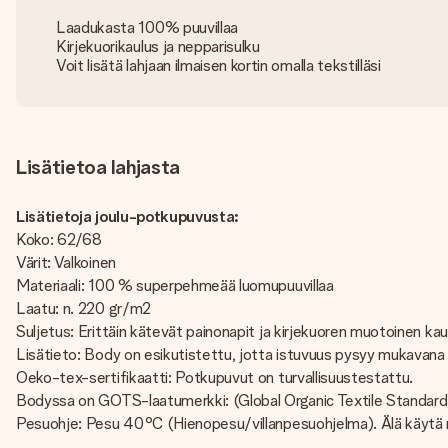
Laadukasta 100% puuvillaa
Kirjekuorikaulus ja nepparisulku
Voit lisätä lahjaan ilmaisen kortin omalla tekstilläsi
Lisätietoa lahjasta
Lisätietoja joulu-potkupuvusta:
Koko: 62/68
Värit: Valkoinen
Materiaali: 100 % superpehmeää luomupuuvillaa
Laatu: n. 220 gr/m2
Suljetus: Erittäin kätevät painonapit ja kirjekuoren muotoinen ka
Lisätieto: Body on esikutistettu, jotta istuvuus pysyy mukavana 
Oeko-tex-sertifikaatti: Potkupuvut on turvallisuustestattu.
Bodyssa on GOTS-laatumerkki: (Global Organic Textile Standard) 
Pesuohje: Pesu 40°C (Hienopesu/villanpesuohjelma). Älä käytä rum