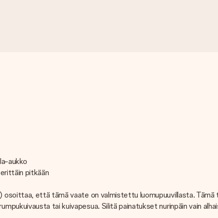
ula-aukko
erittäin pitkään
osoittaa, että tämä vaate on valmistettu luomupuuvillasta. Tämä t
pukuivausta tai kuivapesua. Silitä painatukset nurinpäin vain alha