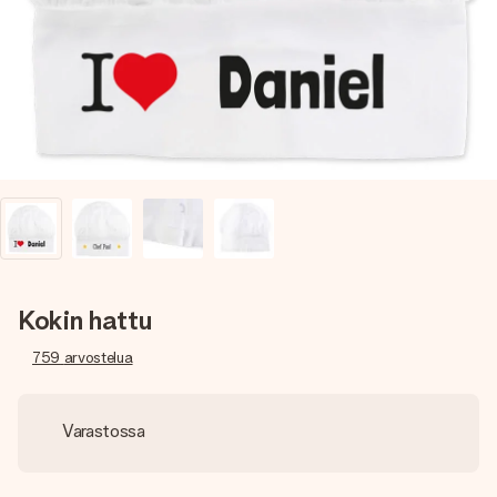
nopeammin kuin ehdit sanoa “yllätys!”
Kokin hattu
759
arvostelua
Varastossa