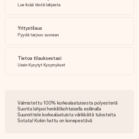
Lue lisää tästä lahjasta
Yritystilaus
Pyydä tarjous suoraan
Tietoa tilauksestasi
Usein Kysytyt Kysymykset
Valmistettu 100% korkealaatuisesta polyesteriä
Suorita lahjasi henkilökohtaisella esiliinalla
Suunnittele korkealaatuista värikkäitä tulosteita
Sotata! Kokin hattu on konepestävä