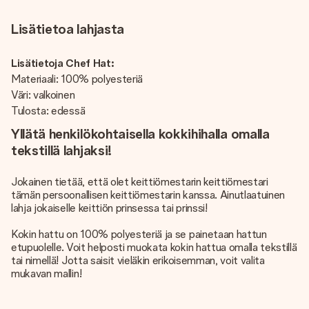
Lisätietoa lahjasta
Lisätietoja Chef Hat:
Materiaali: 100% polyesteriä
Väri: valkoinen
Tulosta: edessä
Yllätä henkilökohtaisella kokkihihalla omalla
tekstillä lahjaksi!
Jokainen tietää, että olet keittiömestarin keittiömestari
tämän persoonallisen keittiömestarin kanssa. Ainutlaatuinen
lahja jokaiselle keittiön prinsessa tai prinssi!
Kokin hattu on 100% polyesteriä ja se painetaan hattun
etupuolelle. Voit helposti muokata kokin hattua omalla tekstillä
tai nimellä! Jotta saisit vieläkin erikoisemman, voit valita
mukavan mallin!