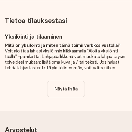
Tietoa tilauksestasi
Yksilöinti ja tilaaminen
Mitä on yksilöinti ja miten tämä toimii verkkosivustolla?
Voit aloittaa lahjasi yksilöinnin klikkaamalla "Aloita yksilöinti
täällä" -painiketta. Lahjapäällikkönä voit muokata lahjaa täysin
toiveidesi mukaan: lisää oma kuva ja / tai teksti. Jos haluat
tehdä lahjastasi entistä yksilöllisemmän, voit valita siihen
kauniin kuvioinnin.
Sisältyykö yksilöinti hintaan?
Näytä lisää
Sivustolla näkyvä hinta sisältää lahjasi yksilöinnin. Hauskaa ja
helppoa!
Kuinka tiedän, onko kuvani tarpeeksi laadukas?
Haluamme varmistaa, että olet täysin tyytyväinen lahjaasi.
Siksi on tärkeää käyttää korkealaatuisia valokuvia. Jos olet
epävarma kuvan laadusta, ota yhteyttä
Arvostelut
asiakaspalvelutiimiimme ja liitä valokuva tilaamasi lahjan