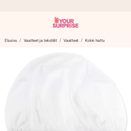
Tilaa tänään, lähetys 1 arkipäivässä
Etusivu
Vaatteet ja tekstiilit
Vaatteet
Kokin hattu
Valmistamme lahjasi huolella ja lähetämme sen hetkessä,
jotta voit antaa sen juuri oikeaan aikaan, kun sillä on eniten
merkitystä.
4,8 (+15 000 arvostelun perusteella)
Lahjamme inspiroivat. Asiakkaiden arvosana on 4,8 Google
Reviewsissä.
Ilmainen tervehdyskortti
Tilaa tänään – personoitu lahja valmistuu ja lähtee matkaan