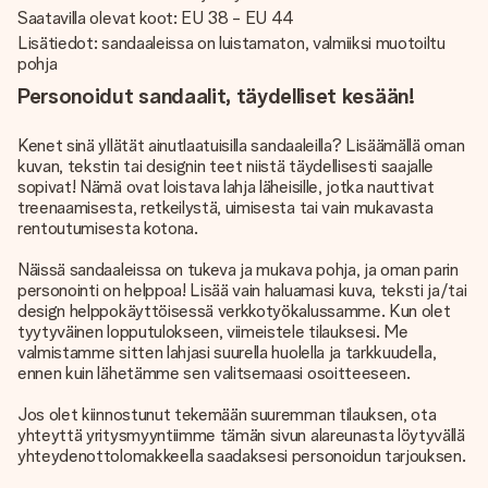
Saatavilla olevat koot: EU 38 - EU 44
Lisätiedot: sandaaleissa on luistamaton, valmiiksi muotoiltu
pohja
Personoidut sandaalit, täydelliset kesään!
Kenet sinä yllätät ainutlaatuisilla sandaaleilla? Lisäämällä oman
kuvan, tekstin tai designin teet niistä täydellisesti saajalle
sopivat! Nämä ovat loistava lahja läheisille, jotka nauttivat
treenaamisesta, retkeilystä, uimisesta tai vain mukavasta
rentoutumisesta kotona.
Näissä sandaaleissa on tukeva ja mukava pohja, ja oman parin
personointi on helppoa! Lisää vain haluamasi kuva, teksti ja/tai
design helppokäyttöisessä verkkotyökalussamme. Kun olet
tyytyväinen lopputulokseen, viimeistele tilauksesi. Me
valmistamme sitten lahjasi suurella huolella ja tarkkuudella,
ennen kuin lähetämme sen valitsemaasi osoitteeseen.
Jos olet kiinnostunut tekemään suuremman tilauksen, ota
yhteyttä yritysmyyntiimme tämän sivun alareunasta löytyvällä
yhteydenottolomakkeella saadaksesi personoidun tarjouksen.