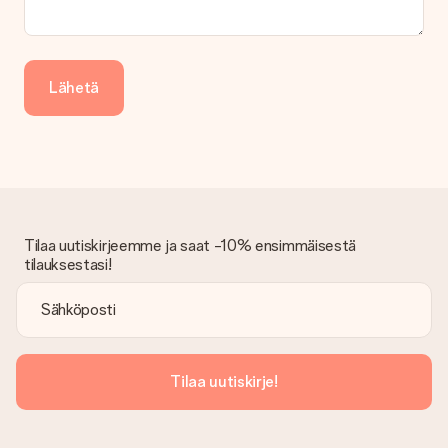
lahjasi lähettämisestä ylimääräiset 3 päivää.
Saapunut lahja
Entä jos lahja ei ole täysin mieleeni?
Lähetä
Olemme syvästi pahoillamme, että lahjasi ei ole sinun mielesi
mukaan. Ota yhteyttä asiakaspalveluun, niin he ovat valmiit
auttamaan sinua löytämään sopivan ratkaisun.
Onko lasku lähetetty tilauksen mukana?
Tilauksen kanssa ei lähetetä laskua. Saat aina laskun
vahvistusviestissä ja voit aina löytää sen MySurprise-tilillesi.
Tämä tarkoittaa sitä, että lahja toimitetaan suoraan
Tilaa uutiskirjeemme ja saat -10% ensimmäisestä
vastaanottajalle, mikä tekee siitä todellisen yllätyksen!
tilauksestasi!
Tilaa uutiskirje!