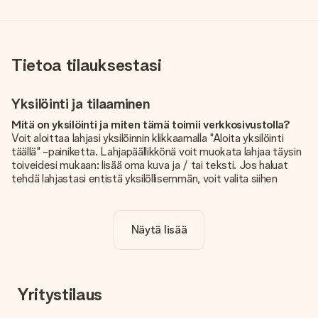
Tietoa tilauksestasi
Yksilöinti ja tilaaminen
Mitä on yksilöinti ja miten tämä toimii verkkosivustolla?
Voit aloittaa lahjasi yksilöinnin klikkaamalla "Aloita yksilöinti
täällä" -painiketta. Lahjapäällikkönä voit muokata lahjaa täysin
toiveidesi mukaan: lisää oma kuva ja / tai teksti. Jos haluat
tehdä lahjastasi entistä yksilöllisemmän, voit valita siihen
kauniin kuvioinnin.
Sisältyykö yksilöinti hintaan?
Näytä lisää
Sivustolla näkyvä hinta sisältää lahjasi yksilöinnin. Hauskaa ja
helppoa!
Kuinka tiedän, onko kuvani tarpeeksi laadukas?
Haluamme varmistaa, että olet täysin tyytyväinen lahjaasi.
Yritystilaus
Siksi on tärkeää käyttää korkealaatuisia valokuvia. Jos olet
epävarma kuvan laadusta, ota yhteyttä