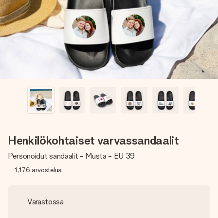
nopeammin kuin ehdit sanoa “yllätys!”
Henkilökohtaiset varvassandaalit
Personoidut sandaalit - Musta - EU 39
1,176
arvostelua
Varastossa