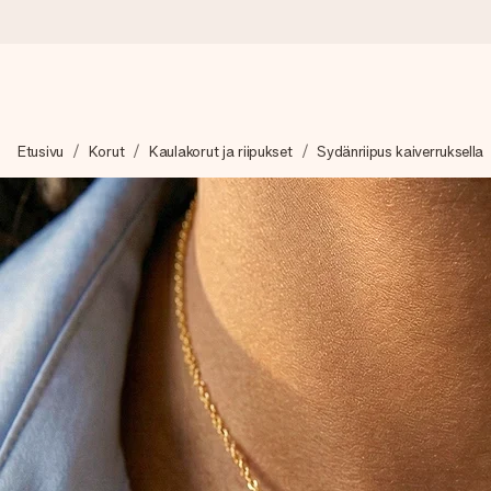
Tilaa tänään, lähetys 1 arkipäivässä
Etusivu
Korut
Kaulakorut ja riipukset
Sydänriipus kaiverruksella
Valmistamme lahjasi huolella ja lähetämme sen hetkessä, jotta vo
merkitystä.
4,8 (+15 000 arvostelun perusteella)
Lahjamme inspiroivat. Asiakkaiden arvosana on 4,8 Google Re
Ilmainen tervehdyskortti
Tilaa tänään – personoitu lahja valmistuu ja lähtee matkaan no