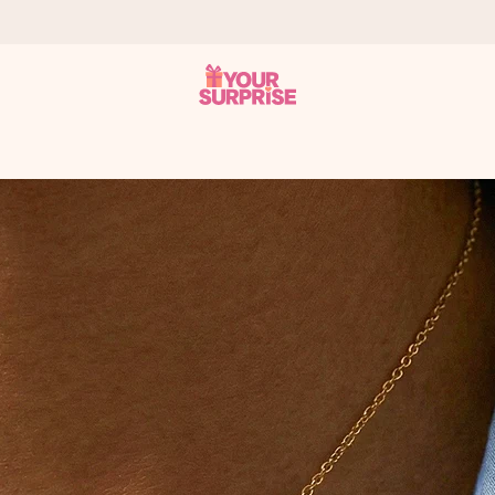
it antaa sen juuri oikeaan aikaan, kun sillä on eniten
viewsissä.
peammin kuin ehdit sanoa “yllätys!”