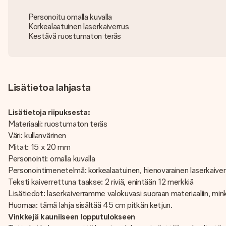
Personoitu omalla kuvalla
Korkealaatuinen laserkaiverrus
Kestävä ruostumaton teräs
Lisätietoa lahjasta
Lisätietoja riipuksesta:
Materiaali: ruostumaton teräs
Väri: kullanvärinen
Mitat: 15 x 20 mm
Personointi: omalla kuvalla
Personointimenetelmä: korkealaatuinen, hienovarainen laserkaiver
Teksti kaiverrettuna taakse: 2 riviä, enintään 12 merkkiä
Lisätiedot: laserkaiverramme valokuvasi suoraan materiaaliin, min
Huomaa: tämä lahja sisältää 45 cm pitkän ketjun.
Vinkkejä kauniiseen lopputulokseen