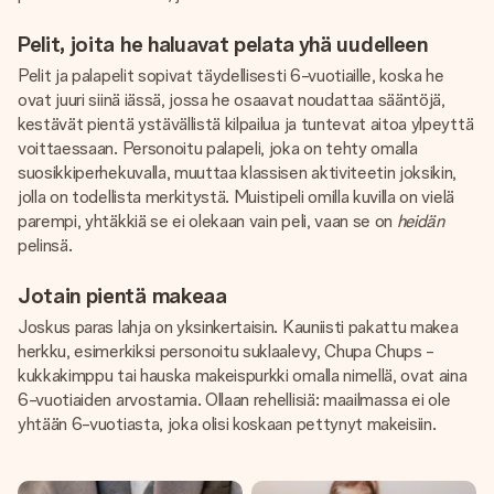
Pelit, joita he haluavat pelata yhä uudelleen
Pelit ja palapelit sopivat täydellisesti 6-vuotiaille, koska he
ovat juuri siinä iässä, jossa he osaavat noudattaa sääntöjä,
kestävät pientä ystävällistä kilpailua ja tuntevat aitoa ylpeyttä
voittaessaan. Personoitu palapeli, joka on tehty omalla
suosikkiperhekuvalla, muuttaa klassisen aktiviteetin joksikin,
jolla on todellista merkitystä. Muistipeli omilla kuvilla on vielä
parempi, yhtäkkiä se ei olekaan vain peli, vaan se on
heidän
pelinsä.
Jotain pientä makeaa
Joskus paras lahja on yksinkertaisin. Kauniisti pakattu makea
herkku, esimerkiksi personoitu suklaalevy, Chupa Chups -
kukkakimppu tai hauska makeispurkki omalla nimellä, ovat aina
6-vuotiaiden arvostamia. Ollaan rehellisiä: maailmassa ei ole
yhtään 6-vuotiasta, joka olisi koskaan pettynyt makeisiin.