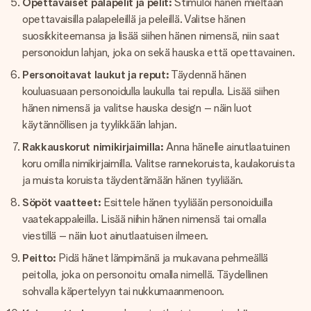
Opettavaiset palapelit ja pelit:
Stimuloi hänen mieltään
opettavaisilla palapeleillä ja peleillä. Valitse hänen
suosikkiteemansa ja lisää siihen hänen nimensä, niin saat
personoidun lahjan, joka on sekä hauska että opettavainen.
Personoitavat laukut ja reput:
Täydennä hänen
kouluasuaan personoidulla laukulla tai repulla. Lisää siihen
hänen nimensä ja valitse hauska design – näin luot
käytännöllisen ja tyylikkään lahjan.
Rakkauskorut nimikirjaimilla:
Anna hänelle ainutlaatuinen
koru omilla nimikirjaimilla. Valitse rannekoruista, kaulakoruista
ja muista koruista täydentämään hänen tyyliään.
Söpöt vaatteet:
Esittele hänen tyyliään personoiduilla
vaatekappaleilla. Lisää niihin hänen nimensä tai omalla
viestillä – näin luot ainutlaatuisen ilmeen.
Peitto:
Pidä hänet lämpimänä ja mukavana pehmeällä
peitolla, joka on personoitu omalla nimellä. Täydellinen
sohvalla käpertelyyn tai nukkumaanmenoon.