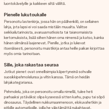
luontokävelyille ja kaikkeen siltä väliltä.
Pienelle lukutoukalle
Personoitu lastenkirja, jossa hän on päähenkilö, on sellainen
lahja, jota lapsi ei voi saada mistään muualta. Valitse
seikkailutarinoista, avaruusmatkoista tai taianomaisista
kertomuksista, lisää siihen hänen oma nimensä ja katso, kuinka
hänen silmänsä laajenevat. Pienille, jotka jo lukevat
itsenäisesti, personoitu muistikirja antaa heille paikan kirjoittaa
myös omia tarinoitaan.
Sille, joka rakastaa seuraa
Jotkut pienet ovat onnellisimpia käpertyneinä sohvalle
suosikkipehmolelunsa ja viltin kanssa. Tämä on heidän
lahjakategoriansa.
Pehmolelu, joka on personoitu omalla nimellä, tulee heti
parhaaksi ystäväksi: olipa kyseessä sitten karhu, pupu tai söpö
dinosaurus. Täydellinen nukkumaanmenoon, elokuvahetkiin ja
pitkille automatkoille, joilla he väistämättä nukahtavat.