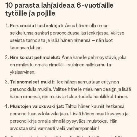
10 parasta lahjaideaa 6-vuotiaille
tytöille ja pojille
Personoidut lastenkirjat:
Anna hänen olla oman
seikkailunsa sankari personoidussa lastenkirjassa. Valitse
useista tarinoista ja lisää hänen nimensä – näin luot
lumoavan lahjan.
Nimikoidut pehmolelut:
Anna hänelle pehmoystävä, joka
on nimikoitu omalla nimellä – suloinen nallekarhu tai
yksisarvinen.
Taianomaiset mukit:
Tee hänen aamustaan erityinen
personoidulla mukilla. Valitse hänelle mieluinen design ja lisää
hänen nimensä, niin mukista tulee todella henkilökohtainen.
Muistojen valokuvakirjat:
Taltioi hänen kauniit hetkensä
personoituun valokuvakirjaan. Lisää hänen omat kuvansa ja
personoi kirja omalla nimellä pysyväksi muistoksi. Hän
arvostaa sitä varmasti vielä vanhempanakin!