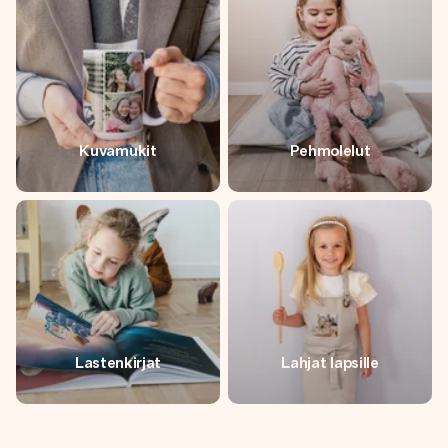
Kuvamukit
Pehmolelut
Lastenkirjat
Lahjat lapsille