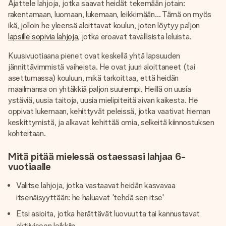
Ajattele lahjoja, jotka saavat heidät tekemään jotain:
rakentamaan, luomaan, lukemaan, leikkimään… Tämä on myös
ikä, jolloin he yleensä aloittavat koulun, joten löytyy paljon
lapsille sopivia lahjoja
, jotka eroavat tavallisista leluista.
Kuusivuotiaana pienet ovat keskellä yhtä lapsuuden
jännittävimmistä vaiheista. He ovat juuri aloittaneet (tai
asettumassa) kouluun, mikä tarkoittaa, että heidän
maailmansa on yhtäkkiä paljon suurempi. Heillä on uusia
ystäviä, uusia taitoja, uusia mielipiteitä aivan kaikesta. He
oppivat lukemaan, kehittyvät peleissä, jotka vaativat hieman
keskittymistä, ja alkavat kehittää omia, selkeitä kiinnostuksen
kohteitaan.
Mitä pitää mielessä ostaessasi lahjaa 6-
vuotiaalle
Valitse lahjoja, jotka vastaavat heidän kasvavaa
itsenäisyyttään: he haluavat 'tehdä sen itse'
Etsi asioita, jotka herättävät luovuutta tai kannustavat
aktiiviseen leikkiin