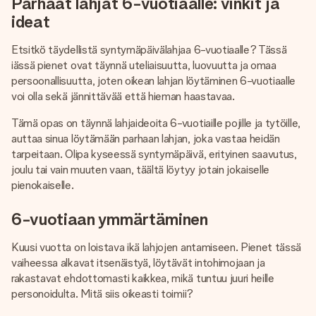
Parhaat lahjat 6-vuotiaalle: vinkit ja
nopeammin kuin ehdit sanoa “yllätys!”
ideat
Etsitkö täydellistä syntymäpäivälahjaa 6-vuotiaalle? Tässä
iässä pienet ovat täynnä uteliaisuutta, luovuutta ja omaa
persoonallisuutta, joten oikean lahjan löytäminen 6-vuotiaalle
voi olla sekä jännittävää että hieman haastavaa.
Tämä opas on täynnä lahjaideoita 6-vuotiaille pojille ja tytöille,
auttaa sinua löytämään parhaan lahjan, joka vastaa heidän
tarpeitaan. Olipa kyseessä syntymäpäivä, erityinen saavutus,
joulu tai vain muuten vaan, täältä löytyy jotain jokaiselle
pienokaiselle.
6-vuotiaan ymmärtäminen
Kuusi vuotta on loistava ikä lahjojen antamiseen. Pienet tässä
vaiheessa alkavat itsenäistyä, löytävät intohimojaan ja
rakastavat ehdottomasti kaikkea, mikä tuntuu juuri heille
personoidulta. Mitä siis oikeasti toimii?