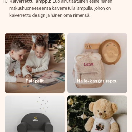
Kaiverrettu lamppu:
Luo ainutlaatuinen esine hänen
makuuhuoneeseensa kaiverretulla lampulla, johon on
kaiverrettu design ja hänen oma nimensä.
Palapelit
Nalle-kangas reppu