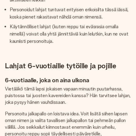
Personoidut lahjat tuntuvat erityisen erikoisilta tässä iässä,
koska pienet rakastavat nähdä oman nimensä.
Käytännölliset lahjat (kuten reppu tai eväsrasia omalla
nimellä) voivat olla yhtä jännittäviä kuin lelutkin, kun ne ovat
kauniisti personoituja.
Lahjat 6-vuotiaille tytöille ja pojille
6-vuotiaalle, joka on aina ulkona
Vietääkö tämä lapsi jokaisen vapaan minuutin puutarhassa,
puistossa tai juosten kavereiden kanssa? Hän tarvitsee lahjan,
joka pysyy hänen vauhdissaan.
Personoitu jalkapallo on loistava idea. Voit lisätä siihen lapsen
oman nimen ja valita tavallisen jalkapallon tai pehmeän pallon
välillä. Jos seikkailut kiinnostavat enemmän kuin urheilu,
personoitu reppu sopii täydellisesti päiväretkille,