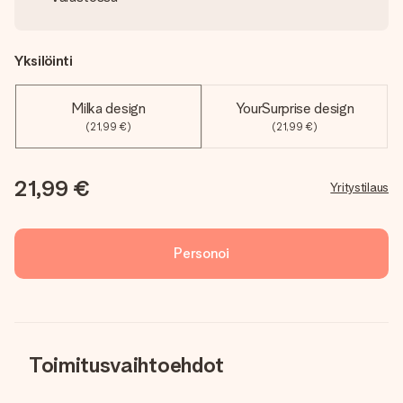
Yksilöinti
Milka design
YourSurprise design
(21,99 €)
(21,99 €)
21,99 €
Yritystilaus
Personoi
Toimitusvaihtoehdot