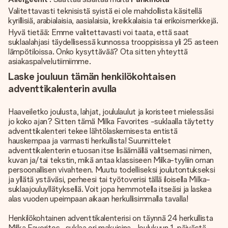
Valitettavasti teknisistä syistä ei ole mahdollista käsitellä
kyrillisiä, arabialaisia, aasialaisia, kreikkalaisia tai erikoismerkkejä.
Hyvä tietää: Emme valitettavasti voi taata, että saat
suklaalahjasi täydellisessä kunnossa trooppisissa yli 25 asteen
lämpötiloissa. Onko kysyttävää? Ota sitten yhteyttä
asiakaspalvelutiimiimme.
Laske jouluun tämän henkilökohtaisen
adventtikalenterin avulla
Haaveiletko joulusta, lahjat, joululaulut ja koristeet mielessäsi
jo koko ajan? Sitten tämä Milka Favorites -suklaalla täytetty
adventtikalenteri tekee lähtölaskemisesta entistä
hauskempaa ja varmasti herkullista! Suunnittelet
adventtikalenterin etuosan itse lisäämällä valitsemasi nimen,
kuvan ja/tai tekstin, mikä antaa klassiseen Milka-tyyliin oman
persoonallisen vivahteen. Muutu todelliseksi joulutontukseksi
ja yllätä ystäväsi, perheesi tai työtoverisi tällä iloisella Milka-
suklaajouluyllätyksellä. Voit jopa hemmotella itseäsi ja laskea
alas vuoden upeimpaan aikaan herkullisimmalla tavalla!
Henkilökohtainen adventtikalenterisi on täynnä 24 herkullista
Milka Favorites -suklaa eri makuisina. Joulukuun 1. päivästä