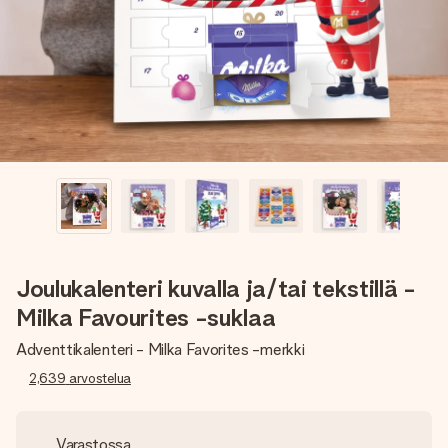
nopeammin kuin ehdit sanoa “yllätys!”
Joulukalenteri kuvalla ja/tai tekstillä -
Milka Favourites -suklaa
Adventtikalenteri - Milka Favorites -merkki
2,639
arvostelua
Varastossa