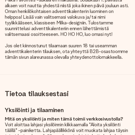
alkaen voit nauttia yhdestä niistä joka ikinen päivä jouluun asti.
Oman henkilökohtaisen adventtikalenterin luominen on
helppoa! Lisää vain valitsemasi valokuva ja/tai nimi
tyylikkääseen, klassiseen Milka-designiin. Tulostamme
suunnittelusi adventtikalenteriin ennen lähettämistä
valitsemaasi osoitteeseen. HO HO HO, luo omasi nyt!
Jos olet kiinnostunut tilaamaan suuren 18 tai useamman
adventtikalenterin tilauksen, ota yhteyttä B2B-osastoomme
tämän sivun alareunassa olevalla yhteydenottolomakkeella.
Tietoa tilauksestasi
Yksilöinti ja tilaaminen
Mitä on yksilöinti ja miten tämä toimii verkkosivustolla?
Voit aloittaa lahjasi yksilöinnin klikkaamalla "Aloita yksilöinti
täällä" -painiketta. Lahjapäällikkönä voit muokata lahjaa täysin