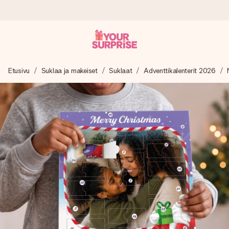
Tilaa tänään, lähetys 1 arkipäivässä
Etusivu
Suklaa ja makeiset
Suklaat
Adventtikalenterit 2026
Valmistamme lahjasi huolella ja lähetämme sen hetkessä,
jotta voit antaa sen juuri oikeaan aikaan, kun sillä on eniten
merkitystä.
4,8 (+15 000 arvostelun perusteella)
Lahjamme inspiroivat. Asiakkaiden arvosana on 4,8 Google
Reviewsissä.
Ilmainen tervehdyskortti
Tilaa tänään – personoitu lahja valmistuu ja lähtee matkaan