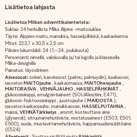
Lisätietoa lahjasta
Lisätietoa Milkan adventtikalenterista:
Suklaa: 24 herkullista Milka Alpine -maitosuklaa
Täyte: Alppien maito, mansikka, hasselpähkinä, kaakaokerma
Mitat: 223,7 x 30,5 x 2,5 cm
Päivien lukumäärä: 24 (1.–24. joulukuuta)
Personointi: nimellä, valokuvalla ja/tai logolla ja klassisella
Milka-designilla
Painatus: täysvärinen
Ainesosat:
sokeri, kasvirasvat (palmu, palmuydin), kaakaovoi,
rasvaton
MAITOjauhe
, kaakaomassa,
MAITOherajauhe
,
MAITORASVA
,
VEHNÄJAUHO
,
HASSELPÄHKINÄT
,
glukoosisiirappi, emulgointiaineet (SOIJAlesitiini, E471),
glukoosi-fruktoosisiirappi , juustojauhe (
MAIDOSTA
),
rasvaton kaakaojauhe, mansikkasose,
HASSELPUTAHNA
,
maissi,
VEHNÄTärkkelys
, aromit, kosteuttava aine
(glyseroli), sitruunamehutiiviste, nostatusaineet (E503, E501,
E500), suola, mustavirtamehutiiviste, happamuudensäätöaine
(E524)
Allergeenit
: Saattaa sisältää muita
Pähkinöitä