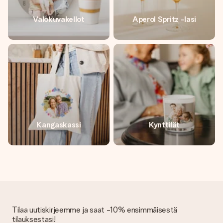
Valokuvakellot
Aperol Spritz -lasi
Kangaskassi
Kynttilät
Tilaa uutiskirjeemme ja saat -10% ensimmäisestä
tilauksestasi!