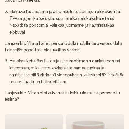
päivän päätteeksi.
Elokuvailta: Jos sinä ja äitisi nautitte samojen elokuvien tai
TV-sarjojen katselusta, suunnitelkaa elokuvailta etänä!
Napatkaa popcornia, valitkaa juomanne ja käynnistäkää
elokuva!
Lahjavinkit: Yllätä hänet personoidulla mukilla tai personoidulla
fleecelämpöpeitolla elokuvailtaa varten.
Hauskaa keittiössä: Jos jaatte intohimon ruoanlaittoon tai
leivontaan, miksi ette kokkaisitte samaa ruokaa ja
nauttisitte siitä yhdessä videopuhelun välityksellä? Pitääkää
oma virtuaalinen illallisdeittinne!
Lahjavinkit: Miten olisi kaiverrettu leikkuulauta tai personoitu
esiliina?