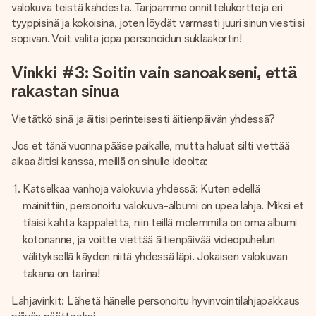
valokuva teistä kahdesta. Tarjoamme onnittelukortteja eri
tyyppisinä ja kokoisina, joten löydät varmasti juuri sinun viestiisi
sopivan. Voit valita jopa personoidun suklaakortin!
Vinkki #3: Soitin vain sanoakseni, että
rakastan sinua
Vietätkö sinä ja äitisi perinteisesti äitienpäivän yhdessä?
Jos et tänä vuonna pääse paikalle, mutta haluat silti viettää
aikaa äitisi kanssa, meillä on sinulle ideoita:
Katselkaa vanhoja valokuvia yhdessä: Kuten edellä
mainittiin, personoitu valokuva-albumi on upea lahja. Miksi et
tilaisi kahta kappaletta, niin teillä molemmilla on oma albumi
kotonanne, ja voitte viettää äitienpäivää videopuhelun
välityksellä käyden niitä yhdessä läpi. Jokaisen valokuvan
takana on tarina!
Lahjavinkit: Lähetä hänelle personoitu hyvinvointilahjapakkaus