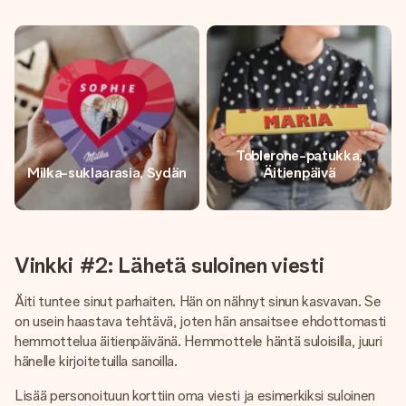
Toblerone-patukka,
Milka-suklaarasia, Sydän
Äitienpäivä
Vinkki #2: Lähetä suloinen viesti
Äiti tuntee sinut parhaiten. Hän on nähnyt sinun kasvavan. Se
on usein haastava tehtävä, joten hän ansaitsee ehdottomasti
hemmottelua äitienpäivänä. Hemmottele häntä suloisilla, juuri
hänelle kirjoitetuilla sanoilla.
Lisää personoituun korttiin oma viesti ja esimerkiksi suloinen