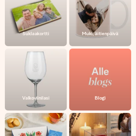
Suklaakortti
Muki, äitienpäivä
Valkoviinilasi
Blogi