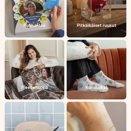
Pukka-tee
Pitkäikäiset ruusut
Fleecehuopa
Kuvasukat