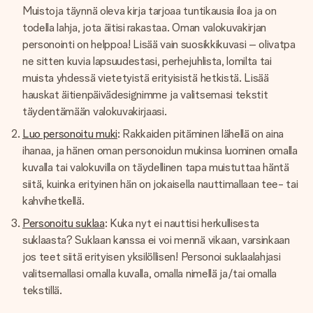
Muistoja täynnä oleva kirja tarjoaa tuntikausia iloa ja on
todella lahja, jota äitisi rakastaa. Oman valokuvakirjan
personointi on helppoa! Lisää vain suosikkikuvasi – olivatpa
ne sitten kuvia lapsuudestasi, perhejuhlista, lomilta tai
muista yhdessä vietetyistä erityisistä hetkistä. Lisää
hauskat äitienpäivädesignimme ja valitsemasi tekstit
täydentämään valokuvakirjaasi.
Luo personoitu muki
: Rakkaiden pitäminen lähellä on aina
ihanaa, ja hänen oman personoidun mukinsa luominen omalla
kuvalla tai valokuvilla on täydellinen tapa muistuttaa häntä
siitä, kuinka erityinen hän on jokaisella nauttimallaan tee- tai
kahvihetkellä.
Personoitu suklaa
: Kuka nyt ei nauttisi herkullisesta
suklaasta? Suklaan kanssa ei voi mennä vikaan, varsinkaan
jos teet siitä erityisen yksilöllisen! Personoi suklaalahjasi
valitsemallasi omalla kuvalla, omalla nimellä ja/tai omalla
tekstillä.