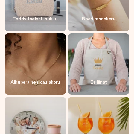
Teddy toalettilaukku
Baari rannekoru
Alkuperäinen kaulakoru
Esiliinat