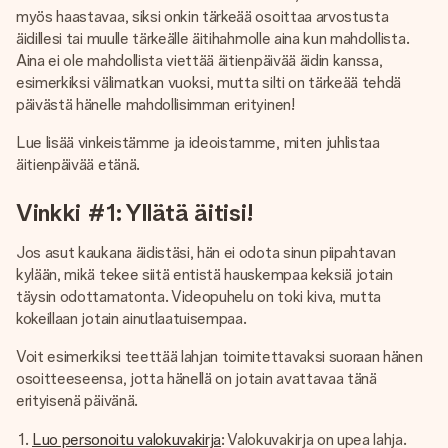
nopeammin kuin ehdit sanoa “yllätys!”
myös haastavaa, siksi onkin tärkeää osoittaa arvostusta
äidillesi tai muulle tärkeälle äitihahmolle aina kun mahdollista.
Aina ei ole mahdollista viettää äitienpäivää äidin kanssa,
esimerkiksi välimatkan vuoksi, mutta silti on tärkeää tehdä
päivästä hänelle mahdollisimman erityinen!
Lue lisää vinkeistämme ja ideoistamme, miten juhlistaa
äitienpäivää etänä.
Vinkki #1: Yllätä äitisi!
Jos asut kaukana äidistäsi, hän ei odota sinun piipahtavan
kylään, mikä tekee siitä entistä hauskempaa keksiä jotain
täysin odottamatonta. Videopuhelu on toki kiva, mutta
kokeillaan jotain ainutlaatuisempaa.
Voit esimerkiksi teettää lahjan toimitettavaksi suoraan hänen
osoitteeseensa, jotta hänellä on jotain avattavaa tänä
erityisenä päivänä.
Luo personoitu valokuvakirja
: Valokuvakirja on upea lahja.