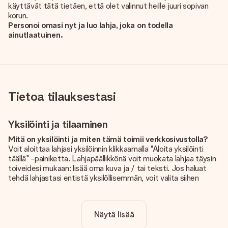
käyttävät tätä tietäen, että olet valinnut heille juuri sopivan
korun.
Personoi omasi nyt ja luo lahja, joka on todella
ainutlaatuinen.
Tietoa tilauksestasi
Yksilöinti ja tilaaminen
Mitä on yksilöinti ja miten tämä toimii verkkosivustolla?
Voit aloittaa lahjasi yksilöinnin klikkaamalla "Aloita yksilöinti
täällä" -painiketta. Lahjapäällikkönä voit muokata lahjaa täysin
toiveidesi mukaan: lisää oma kuva ja / tai teksti. Jos haluat
tehdä lahjastasi entistä yksilöllisemmän, voit valita siihen
kauniin kuvioinnin.
Sisältyykö yksilöinti hintaan?
Näytä lisää
Sivustolla näkyvä hinta sisältää lahjasi yksilöinnin. Hauskaa ja
helppoa!