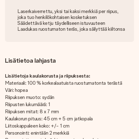
Laserkaiverrettu, yksi tai kaksi merkkiä per riipus,
joka tuo henkilökohtaisen kosketuksen
Säädettävä ketju täydelliseen istuvuuteen
Laadukas ruostumaton teräs, joka säilyttää kiiltonsa
Lisätietoa lahjasta
Lisätietoja kaulakorusta ja riipuksesta:
Materiaali: 100 % korkealaatuista ruostumatonta terästä
Väri: hopea
Riipuksen muoto: sydän
Riipusten lukumäärä: 1
Riipuksen mitat: 8 x 7 mm
Kaulakorun pituus: 45 cm + 5 cm jatkopala
Liitoskappaleen koko: +/- 1 cm
Personointi: enintään 2 merkkiä