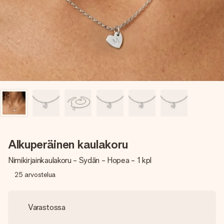
nopeammin kuin ehdit sanoa “yllätys!”
Alkuperäinen kaulakoru
Nimikirjainkaulakoru - Sydän - Hopea - 1 kpl
25
arvostelua
Varastossa