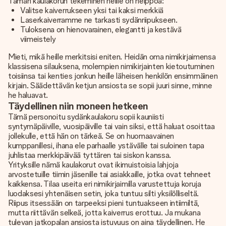
Tämän kaulakorun tekeminen heille on helppoa:
Valitse kaiverrukseen yksi tai kaksi merkkiä
Laserkaiverramme ne tarkasti sydänriipukseen.
Tuloksena on hienovarainen, elegantti ja kestävä
viimeistely
Mieti, mikä heille merkitsisi eniten. Heidän oma nimikirjaimensa
klassisena silauksena, molempien nimikirjainten kietoutuminen
toisiinsa tai kenties jonkun heille läheisen henkilön ensimmäinen
kirjain. Säädettävän ketjun ansiosta se sopii juuri sinne, minne
he haluavat.
Täydellinen niin moneen hetkeen
Tämä personoitu sydänkaulakoru sopii kauniisti
syntymäpäiville, vuosipäiville tai vain siksi, että haluat osoittaa
jollekulle, että hän on tärkeä. Se on huomaavainen
kumppanillesi, ihana ele parhaalle ystävälle tai suloinen tapa
juhlistaa merkkipäivää tyttären tai siskon kanssa.
Yrityksille nämä kaulakorut ovat ikimuistoisia lahjoja
arvostetuille tiimin jäsenille tai asiakkaille, jotka ovat tehneet
kaikkensa. Tilaa useita eri nimikirjaimilla varustettuja koruja
luodaksesi yhtenäisen setin, joka tuntuu silti yksilölliseltä.
Riipus itsessään on tarpeeksi pieni tuntuakseen intiimiltä, ​​
mutta riittävän selkeä, jotta kaiverrus erottuu. Ja mukana
tulevan jatkopalan ansiosta istuvuus on aina täydellinen. He