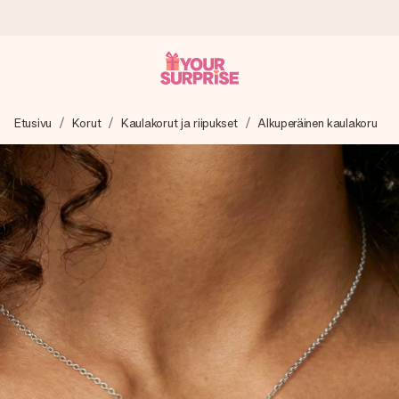
Tilaa tänään, lähetys 1 arkipäivässä
Etusivu
Korut
Kaulakorut ja riipukset
Alkuperäinen kaulakoru
Valmistamme lahjasi huolella ja lähetämme sen hetkessä,
jotta voit antaa sen juuri oikeaan aikaan, kun sillä on eniten
merkitystä.
4,8 (+15 000 arvostelun perusteella)
Lahjamme inspiroivat. Asiakkaiden arvosana on 4,8 Google
Reviewsissä.
Ilmainen tervehdyskortti
Tilaa tänään – personoitu lahja valmistuu ja lähtee matkaan