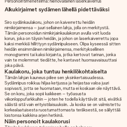
Personointimenetelmä: hienovarainen laserkaiverrus
Alkukirjaimet sydämen lähellä pidettäväksi
Siro sydänkaulakoru, johon on kaiverrettu heidän
nimikirjaimensa – juuri sellainen lahja, jolla on merkitystä.
Tämän personoidun nimikirjainkaulakorun avulla voit luoda
korun, joka on täysin heidän,
ja johon on laserkaiverrettu
jopa
kaksi merkkiä hillittyyn sydänriipukseen. Olipa kyseessä sitten
heidän ensimmäinen nimikirjaimensa, merkityksellinen
monogrammi tai kaksi kirjainta, jotka kertovat tarinan, jonka
vain te molemmat tiedätte, he kantavat huomaavaisuuttasi
joka päivä.
Kaulakoru, joka tuntuu henkilökohtaiselta
Tämän lahjan kauneus piilee sen yksinkertaisuudessa.
Sydänriipus roikkuu hiljaa ketjussa ja heijastaa valoa juuri
sopivasti, jotta se huomataan, mutta ei koskaan ole näyttävä.
Se on koru, joka sopii kaikkeen – työasusta
viikonloppufarkkuihin – joten he todella käyttävät sitä, eivätkä
säästä sitä vain erityistilaisuuksiin. Ja koska se on valmistettu
korkealaatuisesta ruostumattomasta teräksestä, se säilyttää
loistonsa kaikkina arjen hetkinä.
Näin personoit kaulakorusi