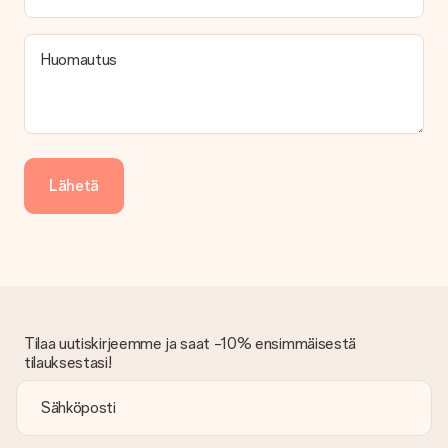
Maksu
Kuinka voin maksaa tilaukseni?
Tarjoamme seuraavat maksutavat: iDeal, Paypal, luottokortti,
Huomautus
lasku Klarna-palvelun kautta tai manuaalinen siirto. Jos
maksutapahtuma tapahtuu manuaalisesti, ota huomioon
lahjasi lähettämisestä ylimääräiset 3 päivää.
Saapunut lahja
Entä jos lahja ei ole täysin mieleeni?
Lähetä
Olemme syvästi pahoillamme, että lahjasi ei ole sinun mielesi
mukaan. Ota yhteyttä asiakaspalveluun, niin he ovat valmiit
auttamaan sinua löytämään sopivan ratkaisun.
Onko lasku lähetetty tilauksen mukana?
Tilauksen kanssa ei lähetetä laskua. Saat aina laskun
vahvistusviestissä ja voit aina löytää sen MySurprise-tilillesi.
Tämä tarkoittaa sitä, että lahja toimitetaan suoraan
Tilaa uutiskirjeemme ja saat -10% ensimmäisestä
vastaanottajalle, mikä tekee siitä todellisen yllätyksen!
tilauksestasi!