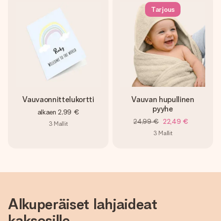
Tarjous
Vauvaonnittelukortti
Vauvan hupullinen
pyyhe
alkaen
2,99 €
24,99 €
22,49 €
3
Mallit
3
Mallit
Alkuperäiset lahjaideat
kaksosille