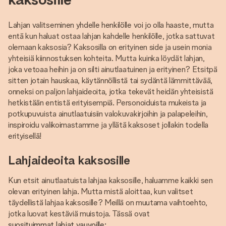
Lahjan valitseminen yhdelle henkilölle voi jo olla haaste, mutta
entä kun haluat ostaa lahjan kahdelle henkilölle, jotka sattuvat
olemaan kaksosia? Kaksosilla on erityinen side ja usein monia
yhteisiä kiinnostuksen kohteita. Mutta kuinka löydät lahjan,
joka vetoaa heihin ja on silti ainutlaatuinen ja erityinen? Etsitpä
sitten jotain hauskaa, käytännöllistä tai sydäntä lämmittävää,
onneksi on paljon lahjaideoita, jotka tekevät heidän yhteisistä
hetkistään entistä erityisempiä. Personoiduista mukeista ja
potkupuvuista ainutlaatuisiin valokuvakirjoihin ja palapeleihin,
inspiroidu valikoimastamme ja yllätä kaksoset jollakin todella
erityisellä!
Lahjaideoita kaksosille
Kun etsit ainutlaatuista lahjaa kaksosille, haluamme kaikki sen
olevan erityinen lahja. Mutta mistä aloittaa, kun valitset
täydellistä lahjaa kaksosille? Meillä on muutama vaihtoehto,
jotka luovat kestäviä muistoja. Tässä ovat
suosituimmat lahjat vauvoille: