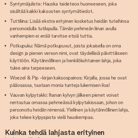
Syntymäjuliste: Hauska taideteos huoneeseen, joka
sisältää kaikki kaksosten syntymätiedot.
Tuttiliina: Lisää ekstra erityinen kosketus heidän tuteihinsa
personoidulla tutilapulla. Tämän pehmeän liinan avulla
vanhempien ei enää tarvitse etsiä tuttia.
Potkupuku: Nämä potkupuvut, joista jokaisella on oma
design ja pienen verson nimi, ovat täydellisiä päivittäiseen
käyttöön. Käytännöllinen ja henkilökohtainen lahja, joka
tulee aina tarpeeseen.
Woezel & Pip -kirjan kaksospainos: Kirjalla, jossa he ovat
pääosassa, taataan monia tunteja lukemisen iloa!
Vauvan kylpytakki: Ihanan kylvyn jälkeen pienet voivat
rentoutua omassa pehmeässä kylpytakissaan, johon on
personoitu heidän nimensä. Ylellinen ja käytännöllinen lahja,
joka tekee kylpyajasta vielä hauskempaa.
Kuinka tehdä lahjasta erityinen