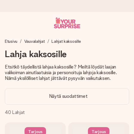
Tilaa tänään, lähetys 1 arkipäivässä
Etusivu
Vauvalahjat
Lahjat kaksosille
Valmistamme lahjasi huolella ja lähetämme sen hetkessä,
jotta voit antaa sen juuri oikeaan aikaan, kun sillä on eniten
Lahja kaksosille
merkitystä.
Etsitkö täydellistä lahjaa kaksosille? Meiltä löydät laajan
valikoiman ainutlaatuisia ja personoituja lahjoja kaksosille.
Nämä yksilölliset lahjat jättävät pysyvän vaikutuksen.
4,8 (+15 000 arvostelun perusteella)
Lahjamme inspiroivat. Asiakkaiden arvosana on 4,8 Google
Reviewsissä.
Näytä suodattimet
40
Lahjat
Ilmainen tervehdyskortti
Tilaa tänään – personoitu lahja valmistuu ja lähtee matkaan
Tarjous
Tarjous