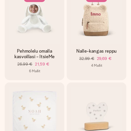
nopeammin kuin ehdit sanoa “yllätys!”
Pehmolelu omalla
Nalle-kangas reppu
kasvoillasi - ItsieMe
32,99 €
29,69 €
26,99 €
21,59 €
4
Mallit
6
Mallit