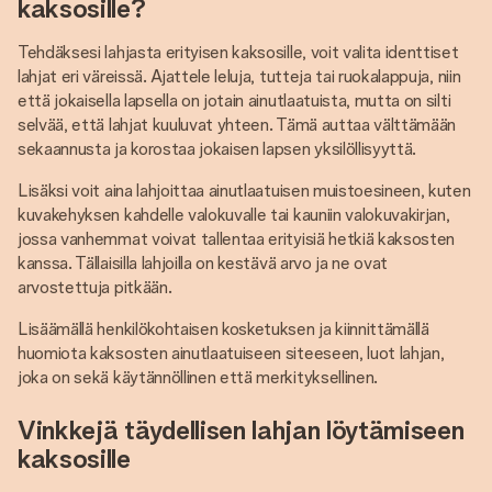
kaksosille?
Tehdäksesi lahjasta erityisen kaksosille, voit valita identtiset
lahjat eri väreissä. Ajattele leluja, tutteja tai ruokalappuja, niin
että jokaisella lapsella on jotain ainutlaatuista, mutta on silti
selvää, että lahjat kuuluvat yhteen. Tämä auttaa välttämään
sekaannusta ja korostaa jokaisen lapsen yksilöllisyyttä.
Lisäksi voit aina lahjoittaa ainutlaatuisen muistoesineen, kuten
kuvakehyksen kahdelle valokuvalle tai kauniin valokuvakirjan,
jossa vanhemmat voivat tallentaa erityisiä hetkiä kaksosten
kanssa. Tällaisilla lahjoilla on kestävä arvo ja ne ovat
arvostettuja pitkään.
Lisäämällä henkilökohtaisen kosketuksen ja kiinnittämällä
huomiota kaksosten ainutlaatuiseen siteeseen, luot lahjan,
joka on sekä käytännöllinen että merkityksellinen.
Vinkkejä täydellisen lahjan löytämiseen
kaksosille