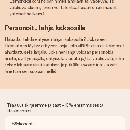
Esimerkiksi koru heidän nimikirjaimillaan tai valokuva. Tai
valokuva-albumi, johon voi tallentaa heidän ensimmäiset
yhteiset hetkensä.
Personoitu lahja kaksosille
Haluatko tehdä erityisen lahjan kaksosille? Jokaiseen
tilaisuuteen löytyy erityinen lahja, jolla yllätät elämäsi kaksoset
ainutlaatuisella lahjalla. Jokainen lahja voidaan personoida
nimillä, syntymäajalla, erityisellä viestillä ja/tai valokuvalla, mikä
tekee lahjasta ainutlaatuisen ja pitkään arvostetun. Ja voit
lähettää sen suoraan heille!
Tilaa uutiskirjeemme ja saat -10% ensimmäisestä
tilauksestasi!