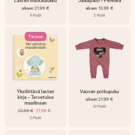
Lasten matkalaukku
Jalkapallo - Pehmeä
alkaen
21,99 €
alkaen
13,99 €
6
Mallit
2
Mallit
Tarjous
Yksilöitävä lasten
Vauvan potkupuku
kirja - Tervetuloa
alkaen
21,99 €
maailmaan
10
Mallit
23,99 €
21,59 €
2
Mallit