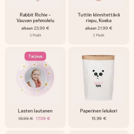
Rabbit Richie -
Tuttiin kiinnitettävä
Vauvan pehmolelu
riepu, Koeka
alkaen
23,99 €
alkaen
21,99 €
3
Mallit
2
Mallit
Tarjous
Lasten lautanen
Paperinen lelukori
18,99 €
17,09 €
15,99 €