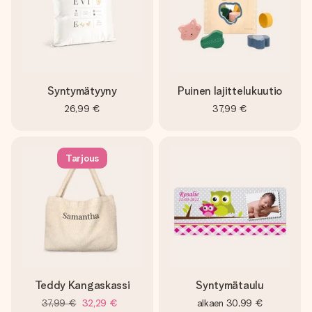
Syntymätyyny
Puinen lajittelukuutio
26,99 €
37,99 €
Tarjous
Teddy Kangaskassi
Syntymätaulu
37,99 €
32,29 €
alkaen
30,99 €