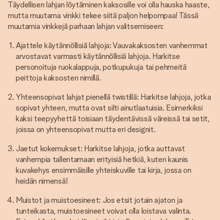
Täydellisen lahjan löytäminen kaksosille voi olla hauska haaste,
mutta muutama vinkki tekee siitä paljon helpompaa! Tässä
muutamia vinkkejä parhaan lahjan valitsemiseen:
Ajattele käytännöllisiä lahjoja: Vauvakaksosten vanhemmat
arvostavat varmasti käytännöllisiä lahjoja. Harkitse
personoituja ruokalappuja, potkupukuja tai pehmeitä
peittoja kaksosten nimillä.
Yhteensopivat lahjat pienellä twistillä: Harkitse lahjoja, jotka
sopivat yhteen, mutta ovat silti ainutlaatuisia. Esimerkiksi
kaksi teepyyhettä toisiaan täydentävissä väreissä tai setit,
joissa on yhteensopivat mutta eri designit.
Jaetut kokemukset: Harkitse lahjoja, jotka auttavat
vanhempia tallentamaan erityisiä hetkiä, kuten kaunis
kuvakehys ensimmäisille yhteiskuville tai kirja, jossa on
heidän nimensä!
Muistot ja muistoesineet: Jos etsit jotain ajaton ja
tunteikasta, muistoesineet voivat olla loistava valinta.