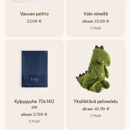
Vauvan peitto
Valo nimellä
32,99 €
alkaen
23,99 €
2
Mallit
Kylpypyyhe 70x140
Yksilöitävä pehmolelu
cm
alkaen
43,99 €
alkaen
37,99 €
2
Mallit
6
Mallit