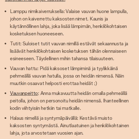
Lamppu nimikaiverruksella: Valaise vauvan huone lampulla,
johon on kaiverrettu kaksosten nimet. Kaunis ja
käytännöllinen lahja, joka lisää lämpimän, henkilökohtaisen
kosketuksen huoneeseen.
Tutit: Suloiset tutit vauvan nimillä estävät sekaannusta ja
lisäävät henkilökohtaisen kosketuksen tähän olennaiseen
esineeseen. Täydellinen mihin tahansa tilaisuuteen.
Vauvan hattu: Pidä kaksoset lämpiminä ja tyylikkäinä
pehmeällä vauvan hatulla, jossa on heidän nimensä. Näin
muutkin osaavat helposti erottaa heidät ;)
Vauvanpeitto
: Anna mukavuutta heidän omalla pehmeällä
peitolla, johon on personoitu heidän nimensä. Ihanteellinen
kodin viihtyisiin hetkiin tai matkalle.
Halaus nimellä ja syntymäpäivällä: Kestävä muisto
kaksosten syntymästä. Ainutlaatuinen ja henkilökohtainen
lahja, jota arvostetaan vuosien ajan.