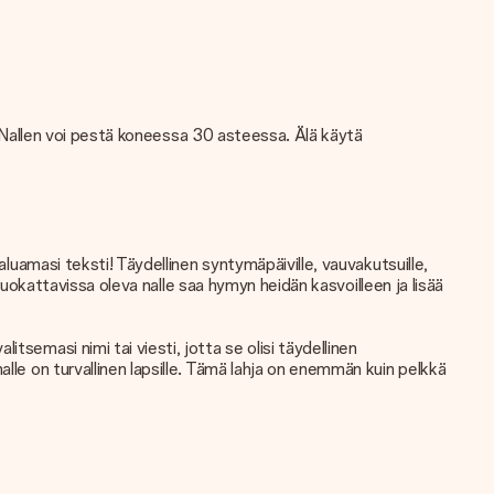
 Nallen voi pestä koneessa 30 asteessa. Älä käytä
aluamasi teksti! Täydellinen syntymäpäiville, vauvakutsuille,
 muokattavissa oleva nalle saa hymyn heidän kasvoilleen ja lisää
semasi nimi tai viesti, jotta se olisi täydellinen
lle on turvallinen lapsille. Tämä lahja on enemmän kuin pelkkä