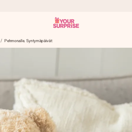
Pehmonalle, Syntymäpäivät
it antaa sen juuri oikeaan aikaan, kun sillä on eniten
viewsissä.
peammin kuin ehdit sanoa “yllätys!”