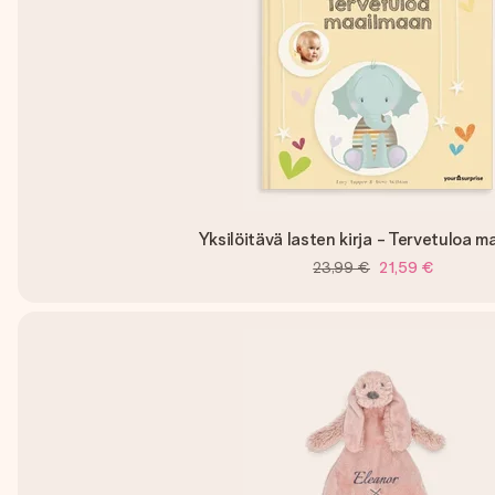
Yksilöitävä lasten kirja - Tervetuloa 
23,99 €
21,59 €