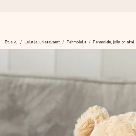
Tilaa tänään, lähetys 1 arkipäivässä
Etusivu
Lelut ja juhlatavarat
Pehmolelut
Pehmolelu, jolla on nimi
Valmistamme lahjasi huolella ja lähetämme sen hetkessä, jotta vo
merkitystä.
4,8 (+15 000 arvostelun perusteella)
Lahjamme inspiroivat. Asiakkaiden arvosana on 4,8 Google Re
Ilmainen tervehdyskortti
Tilaa tänään – personoitu lahja valmistuu ja lähtee matkaan no