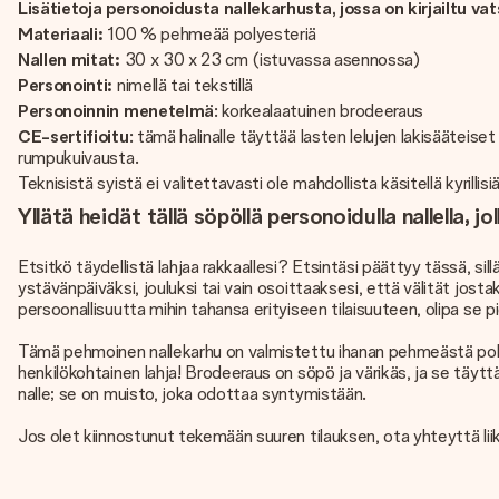
Lisätietoja personoidusta nallekarhusta, jossa on kirjailtu va
Materiaali:
100 % pehmeää polyesteriä
Nallen mitat:
30 x 30 x 23 cm (istuvassa asennossa)
Personointi:
nimellä tai tekstillä
Personoinnin menetelmä
: korkealaatuinen brodeeraus
CE-sertifioitu
: tämä halinalle täyttää lasten lelujen lakisääteiset
rumpukuivausta.
Teknisistä syistä ei valitettavasti ole mahdollista käsitellä kyrillisiä
Yllätä heidät tällä söpöllä personoidulla nallella, 
Etsitkö täydellistä lahjaa rakkaallesi? Etsintäsi päättyy tässä, si
ystävänpäiväksi, jouluksi tai vain osoittaaksesi, että välität josta
persoonallisuutta mihin tahansa erityiseen tilaisuuteen, olipa se pie
Tämä pehmoinen nallekarhu on valmistettu ihanan pehmeästä polyeste
henkilökohtainen lahja! Brodeeraus on söpö ja värikäs, ja se täyt
nalle; se on muisto, joka odottaa syntymistään.
Jos olet kiinnostunut tekemään suuren tilauksen, ota yhteyttä l