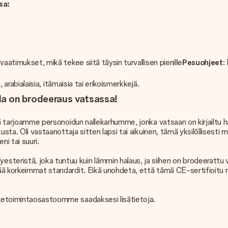
tsa:
 vaatimukset, mikä tekee siitä täysin turvallisen pienille
Pesuohjeet
:
, arabialaisia, itämaisia tai erikoismerkkejä.
jolla on brodeeraus vatsassa!
llä tarjoamme personoidun nallekarhumme, jonka vatsaan on kirjailtu h
kusta. Oli vastaanottaja sitten lapsi tai aikuinen, tämä yksilöllisesti
ni tai suuri.
ristä, joka tuntuu kuin lämmin halaus, ja siihen on brodeerattu valit
tää korkeimmat standardit. Eikä unohdeta, että tämä CE-sertifioitu na
iiketoimintaosastoomme saadaksesi lisätietoja.